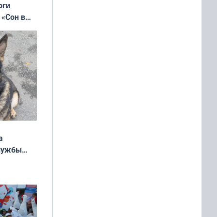
оги
 «Сон в
ь»
а
службы