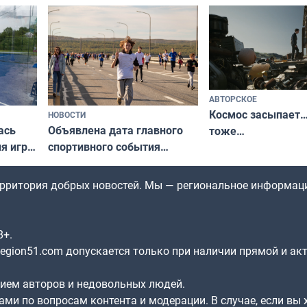
северной границы: фотогид
да
по Печенгскому округу»
АВТОРСКОЕ
Космос засыпает…
НОВОСТИ
ась
Объявлена дата главного
тоже…
ля игры
спортивного события
Заполярья: как зарождался
фестиваль «Гольфстрим»
территория добрых новостей. Мы — региональное информац
8+.
gion51.com допускается только при наличии прямой и ак
нием авторов и недовольных людей.
ами по вопросам контента и модерации. В случае, если вы