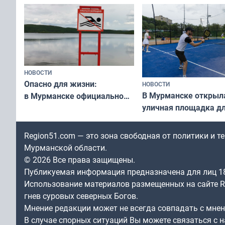
незамеченным
«Имандра» в 2026 го
НОВОСТИ
Опасно для жизни:
НОВОСТИ
В Мурманске открыл
в Мурманске официально
уличная площадка д
запретили купаться
в падел
в городских водоёмах
Region51.com — это зона свободная от политики и 
Мурманской области.
© 2026 Все права защищены.
Публикуемая информация предназначена для лиц 1
Использование материалов размещенных на сайте Re
гнев суровых северных Богов.
Мнение редакции может не всегда совпадать с мне
В случае спорных ситуаций Вы можете связаться с н