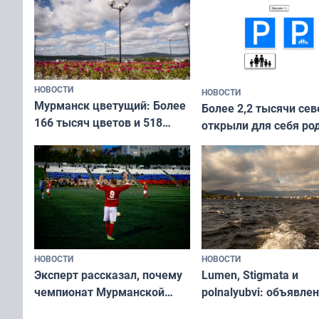
коренных народов мира
НОВОСТИ
НОВОСТИ
Мурманск цветущий: Более
Более 2,2 тысячи сев
166 тысяч цветов и 518
открыли для себя ро
вазонов
край в рамках проек
«Туризм для своих»
НОВОСТИ
НОВОСТИ
Эксперт рассказал, почему
Lumen, Stigmata и
чемпионат Мурманской
polnalyubvi: объявле
области по футболу остался
хедлайнеры фестива