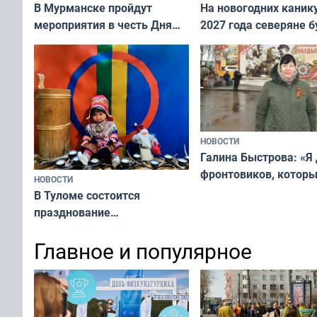
В Мурманске пройдут
На новогодних каник
мероприятия в честь Дня
2027 года северяне б
физкультурника
отдыхать 11 дней
НОВОСТИ
Галина Быстрова: «Я
фронтовиков, котор
НОВОСТИ
приехали осваивать 
В Туломе состоится
празднование
Международного дня
Главное и популярное
коренных народов мира