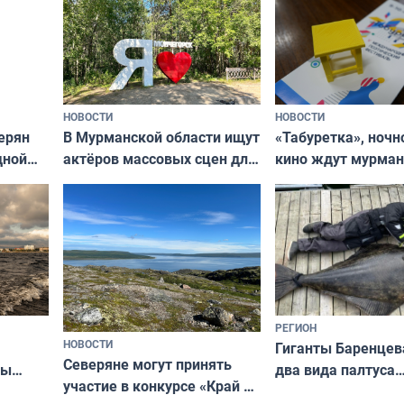
НОВОСТИ
НОВОСТИ
В Мурманской области ищут
ерян
«Табуретка», ночн
актёров массовых сцен для
дной
кино ждут мурман
съёмок в
та
выходные
короткометражном фильме
РЕГИОН
НОВОСТИ
Гиганты Баренцев
Северяне могут принять
два вида палтуса
ны
участие в конкурсе «Край у
и их рекордные т
ля