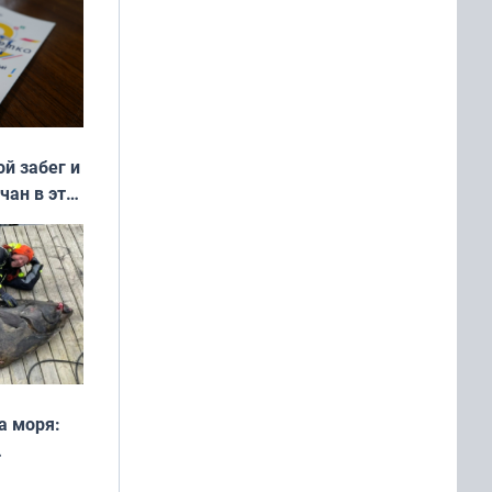
ой забег и
чан в эти
а моря:
рофеи