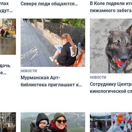
В Коле подвели ит
улах
Севере люди общаются
пижамного забега
удут
не потому, что это выгодно,
Олимпийскую ноч
а потому что
ты им интересен»
 дочь
НОВОСТИ
ые
Мурманская Арт-
НОВОСТИ
Север»
Сотруднику Центр
библиотека приглашает к
кинологической 
сотрудничеству художников
ищут новый дом
и фотографов