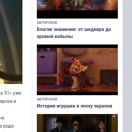
АВТОРСКОЕ
Благие знамения: от шедевра до
хромой кобылы
а 51»
уже
АВТОРСКОЕ
ерске и
История игрушек в эпоху экранов
на
з рода