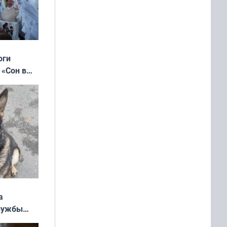
оги
 «Сон в
ь»
а
службы