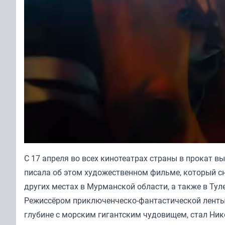
С 17 апреля во всех кинотеатрах страны в прокат 
писала
об этом художественном фильме, который сн
других местах в Мурманской области, а также в Тул
Режиссёром приключенческо-фантастической ленты 
глубине с морским гигантским чудовищем, стал Ник