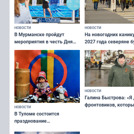
НОВОСТИ
НОВОСТИ
В Мурманске пройдут
На новогодних каник
мероприятия в честь Дня
2027 года северяне б
физкультурника
отдыхать 11 дней
НОВОСТИ
Галина Быстрова: «Я
фронтовиков, котор
НОВОСТИ
приехали осваивать 
В Туломе состоится
празднование
Международного дня