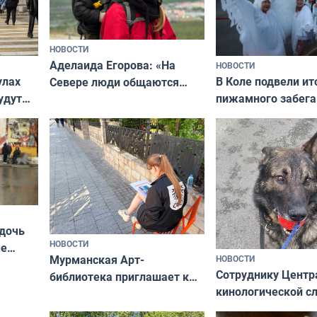
НОВОСТИ
Аделаида Егорова: «На
НОВОСТИ
В Коле подвели ит
улах
Севере люди общаются
пижамного забега
удут
не потому, что это выгодно,
Олимпийскую ноч
а потому что
ты им интересен»
 дочь
НОВОСТИ
ые
Мурманская Арт-
НОВОСТИ
Север»
Сотруднику Центр
библиотека приглашает к
кинологической 
сотрудничеству художников
ищут новый дом
и фотографов