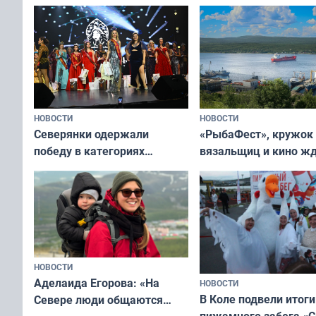
НОВОСТИ
НОВОСТИ
«РыбаФест», кружок
Северянки одержали
вязальщиц и кино ж
победу в категориях
мурманчан в эти вы
всероссийского конкурса
«Мисс и Миссис Великая
Русь»
НОВОСТИ
Аделаида Егорова: «На
НОВОСТИ
В Коле подвели итоги
Севере люди общаются