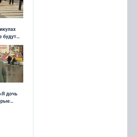
никулах
е будут
«Я дочь
орые
ть Север»