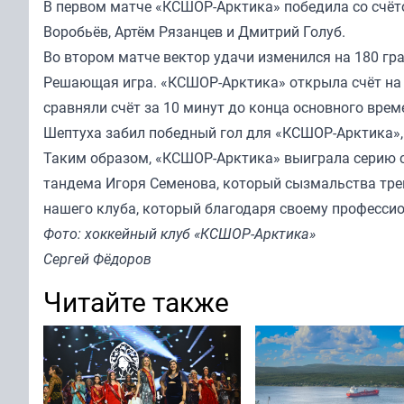
В первом матче «КСШОР-Арктика» победила со счёто
Воробьёв, Артём Рязанцев и Дмитрий Голуб.
Во втором матче вектор удачи изменился на 180 град
Решающая игра. «КСШОР-Арктика» открыла счёт на 2
сравняли счёт за 10 минут до конца основного време
Шептуха забил победный гол для «КСШОР-Арктика», 
Таким образом, «КСШОР-Арктика» выиграла серию со
тандема Игоря Семенова, который сызмальства трен
нашего клуба, который благодаря своему профессио
Фото: хоккейный клуб «КСШОР-Арктика»
Сергей Фёдоров
Читайте также