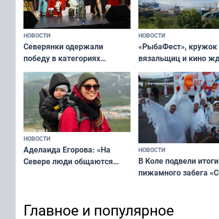
НОВОСТИ
НОВОСТИ
«РыбаФест», кружок
Северянки одержали
вязальщиц и кино ж
победу в категориях
мурманчан в эти вы
всероссийского конкурса
«Мисс и Миссис Великая
Русь»
НОВОСТИ
Аделаида Егорова: «На
НОВОСТИ
В Коле подвели итоги
Севере люди общаются
пижамного забега «С
не потому, что это выгодно,
Олимпийскую ночь»
а потому что
ты им интересен»
Главное и популярное