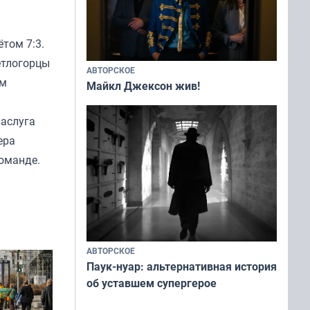
том 7:3.
етлогорцы
АВТОРСКОЕ
ем
Майкл Джексон жив!
заслуга
ера
оманде.
АВТОРСКОЕ
Паук-нуар: альтернативная история
об уставшем супергерое