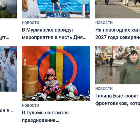
НОВОСТИ
НОВОСТИ
В Мурманске пройдут
На новогодних ка
дут
мероприятия в честь Дня
2027 года северян
ходные
физкультурника
отдыхать 11 дней
НОВОСТИ
Галина Быстрова: 
фронтовиков, кот
НОВОСТИ
он в
приехали осваива
В Туломе состоится
празднование
Международного дня
коренных народов мира