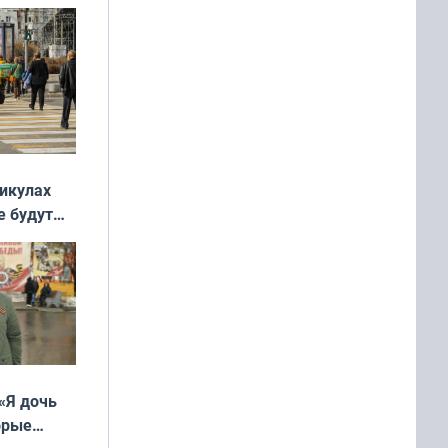
никулах
е будут
«Я дочь
орые