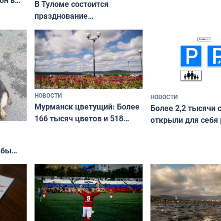
он в
приехали осваива
В Туломе состоится
празднование
Международного дня
коренных народов мира
НОВОСТИ
НОВОСТИ
Мурманск цветущий: Более
Более 2,2 тысячи 
166 тысяч цветов и 518
открыли для себя
вазонов
край в рамках про
«Туризм для своих
жбы