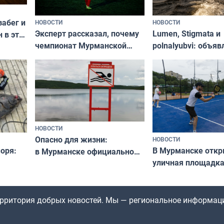
забег и
НОВОСТИ
НОВОСТИ
Эксперт рассказал, почему
Lumen, Stigmata и
 в эти
чемпионат Мурманской
polnalyubvi: объя
области по футболу остался
хедлайнеры фест
незамеченным
«Имандра» в 2026 
НОВОСТИ
Опасно для жизни:
НОВОСТИ
оря:
В Мурманске отк
в Мурманске официально
уличная площадка
запретили купаться
еи
в падел
в городских водоёмах
территория добрых новостей. Мы — региональное информац