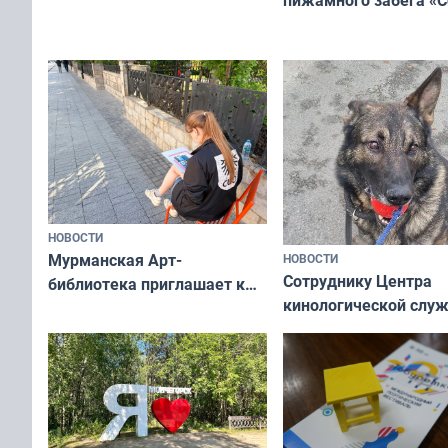
пижамного забега «С
не потому, что это выгодно,
Олимпийскую ночь»
а потому что
ты им интересен»
НОВОСТИ
Мурманская Арт-
НОВОСТИ
Сотруднику Центра
библиотека приглашает к
кинологической слу
сотрудничеству художников
ищут новый дом
и фотографов