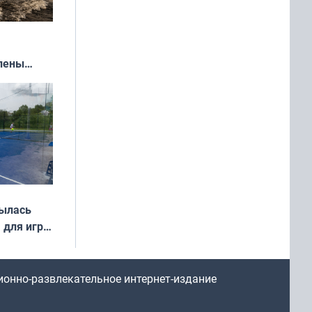
влены
иваля
года
рылась
 для игры
ионно-развлекательное интернет-издание