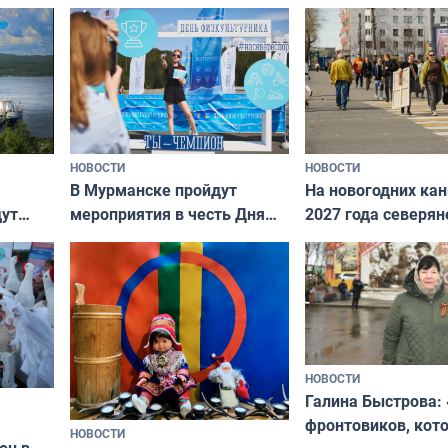
НОВОСТИ
НОВОСТИ
В Мурманске пройдут
На новогодних ка
дут
мероприятия в честь Дня
2027 года северян
ходные
физкультурника
отдыхать 11 дней
НОВОСТИ
Галина Быстрова: 
фронтовиков, кот
НОВОСТИ