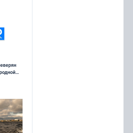
ть Север»
северян
 родной
екта
»