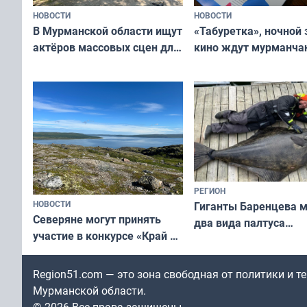
НОВОСТИ
НОВОСТИ
В Мурманской области ищут
«Табуретка», ночной 
актёров массовых сцен для
кино ждут мурманчан
съёмок в
выходные
короткометражном фильме
РЕГИОН
НОВОСТИ
Гиганты Баренцева м
Северяне могут принять
два вида палтуса
участие в конкурсе «Край у
и их рекордные троф
северной границы: фотогид
по Печенгскому округу»
Region51.com — это зона свободная от политики и 
Мурманской области.
© 2026 Все права защищены.