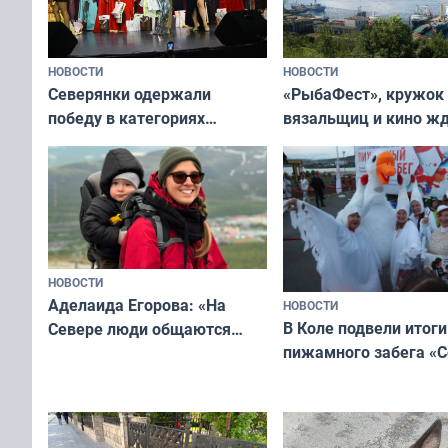
НОВОСТИ
НОВОСТИ
«РыбаФест», кружок
Северянки одержали
вязальщиц и кино ж
победу в категориях
мурманчан в эти вы
всероссийского конкурса
«Мисс и Миссис Великая
Русь»
НОВОСТИ
Аделаида Егорова: «На
НОВОСТИ
В Коле подвели итоги
Севере люди общаются
пижамного забега «С
не потому, что это выгодно,
Олимпийскую ночь»
а потому что
ты им интересен»