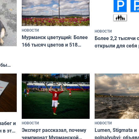
НОВОСТИ
НОВОСТИ
Мурманск цветущий: Более
Более 2,2 тысячи 
166 тысяч цветов и 518
открыли для себя
вазонов
край в рамках про
«Туризм для своих
жбы
забег и
НОВОСТИ
НОВОСТИ
Эксперт рассказал, почему
Lumen, Stigmata и
 в эти
чемпионат Мурманской
polnalyubvi: объя