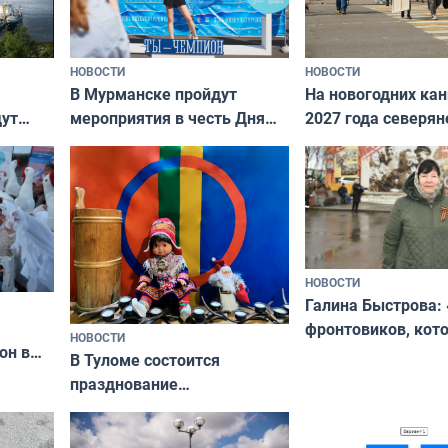
НОВОСТИ
НОВОСТИ
В Мурманске пройдут
На новогодних ка
дут
мероприятия в честь Дня
2027 года северян
ходные
физкультурника
отдыхать 11 дней
НОВОСТИ
Галина Быстрова: 
фронтовиков, кот
НОВОСТИ
он в
приехали осваива
В Туломе состоится
празднование
Международного дня
коренных народов мира