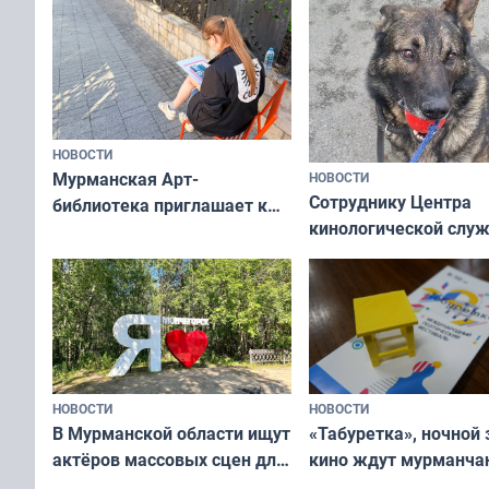
НОВОСТИ
Мурманская Арт-
НОВОСТИ
Сотруднику Центра
библиотека приглашает к
кинологической слу
сотрудничеству художников
ищут новый дом
и фотографов
НОВОСТИ
НОВОСТИ
В Мурманской области ищут
«Табуретка», ночной 
актёров массовых сцен для
кино ждут мурманчан
съёмок в
выходные