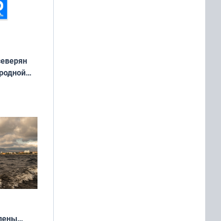
северян
 родной
екта
»
влены