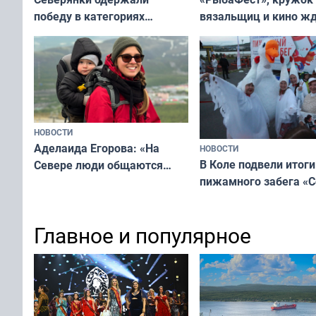
вязальщиц и кино ж
победу в категориях
мурманчан в эти вы
всероссийского конкурса
«Мисс и Миссис Великая
Русь»
НОВОСТИ
Аделаида Егорова: «На
НОВОСТИ
В Коле подвели итоги
Севере люди общаются
пижамного забега «С
не потому, что это выгодно,
Олимпийскую ночь»
а потому что
ты им интересен»
Главное и популярное