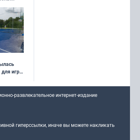
иваля
года
рылась
 для игры
ионно-развлекательное интернет-издание
тивной гиперссылки, иначе вы можете накликать