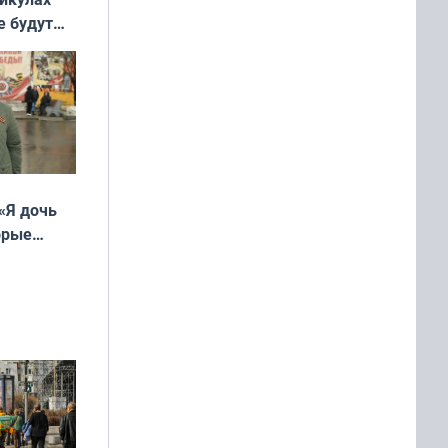
е будут
«Я дочь
орые
ть Север»