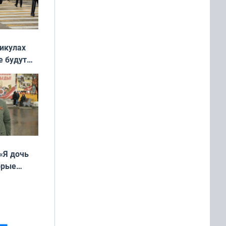
никулах
е будут
«Я дочь
орые
ть Север»