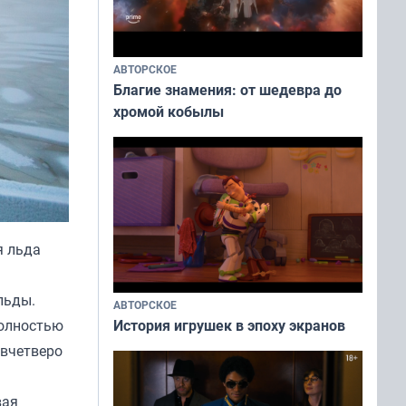
АВТОРСКОЕ
Благие знамения: от шедевра до
хромой кобылы
я льда
льды.
АВТОРСКОЕ
История игрушек в эпоху экранов
полностью
 вчетверо
вая