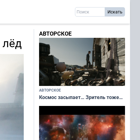
АВТОРСКОЕ
 лёд
АВТОРСКОЕ
Космос засыпает… Зритель тоже…