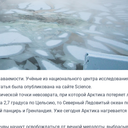
наваемости. Учёные из национального центра исследовани
Статья была
опубликована
на сайте Science.
гической точки невозврата, при которой Арктика потеряет 
а 2,7 градуса по Цельсию, то Северный Ледовитый океан 
й панцирь и Гренландия. Уже сегодня Арктика нагревается
Почвы начнут освобождаться от вечной мерзлоты, выбрасы