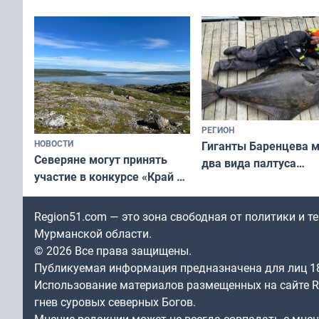
короткометражном фильме
РЕГИОН
НОВОСТИ
Гиганты Баренцева м
Северяне могут принять
два вида палтуса
участие в конкурсе «Край у
и их рекордные троф
северной границы: фотогид
по Печенгскому округу»
Region51.com — это зона свободная от политики и 
Мурманской области.
© 2026 Все права защищены.
Публикуемая информация предназначена для лиц 1
Использование материалов размещенных на сайте Re
гнев суровых северных Богов.
Мнение редакции может не всегда совпадать с мне