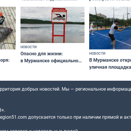
области по футболу остался
хедлайнеры фест
незамеченным
«Имандра» в 2026 
НОВОСТИ
Опасно для жизни:
НОВОСТИ
оря:
В Мурманске отк
в Мурманске официально
уличная площадка
запретили купаться
еи
в падел
в городских водоёмах
территория добрых новостей. Мы — региональное информац
8+.
gion51.com допускается только при наличии прямой и ак
нием авторов и недовольных людей.