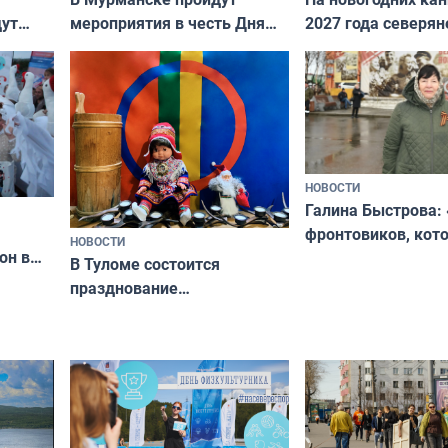
дут
мероприятия в честь Дня
2027 года северян
ходные
физкультурника
отдыхать 11 дней
НОВОСТИ
Галина Быстрова: 
фронтовиков, кот
НОВОСТИ
он в
приехали осваива
В Туломе состоится
празднование
Международного дня
коренных народов мира