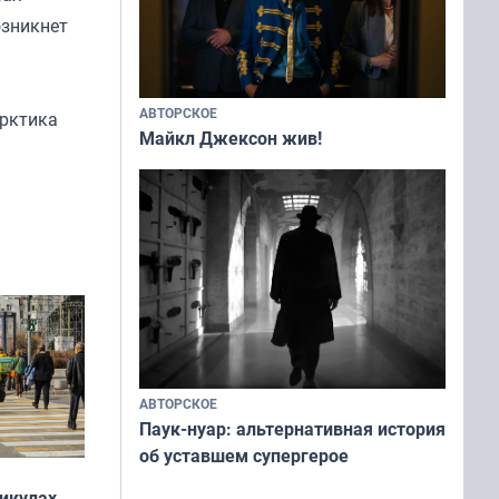
озникнет
АВТОРСКОЕ
Арктика
Майкл Джексон жив!
АВТОРСКОЕ
Паук-нуар: альтернативная история
об уставшем супергерое
никулах