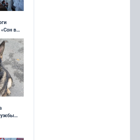
оги
 «Сон в
ь»
а
службы