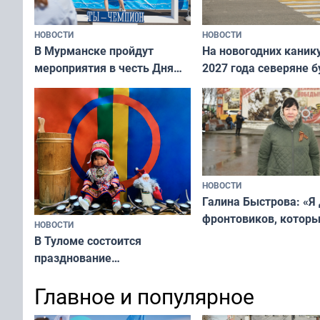
НОВОСТИ
НОВОСТИ
В Мурманске пройдут
На новогодних каник
мероприятия в честь Дня
2027 года северяне б
физкультурника
отдыхать 11 дней
НОВОСТИ
Галина Быстрова: «Я
фронтовиков, котор
НОВОСТИ
приехали осваивать 
В Туломе состоится
празднование
Международного дня
Главное и популярное
коренных народов мира