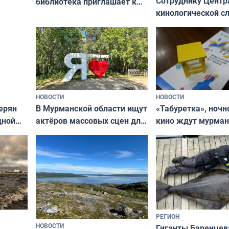
Сотруднику Центр
библиотека приглашает к
кинологической 
сотрудничеству художников
ищут новый дом
и фотографов
НОВОСТИ
НОВОСТИ
В Мурманской области ищут
ерян
«Табуретка», ночн
актёров массовых сцен для
дной
кино ждут мурман
съёмок в
та
выходные
короткометражном фильме
РЕГИОН
НОВОСТИ
Гиганты Баренцев