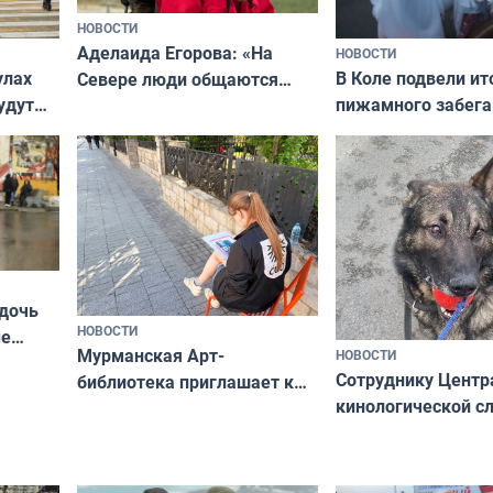
НОВОСТИ
Аделаида Егорова: «На
НОВОСТИ
В Коле подвели ит
улах
Севере люди общаются
пижамного забега
удут
не потому, что это выгодно,
Олимпийскую ноч
а потому что
ты им интересен»
 дочь
НОВОСТИ
ые
Мурманская Арт-
НОВОСТИ
Север»
Сотруднику Центр
библиотека приглашает к
кинологической 
сотрудничеству художников
ищут новый дом
и фотографов