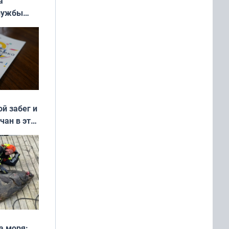
а
службы
ой забег и
чан в эти
а моря: