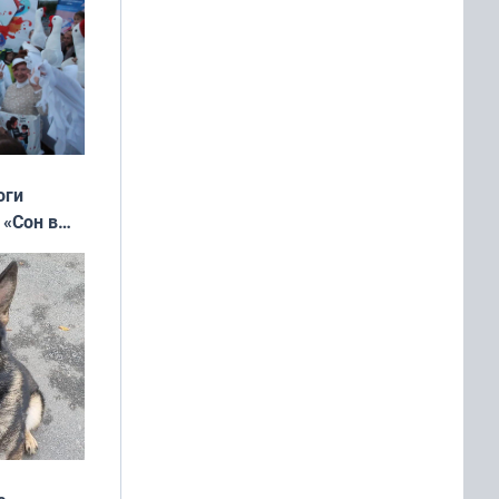
оги
 «Сон в
ь»