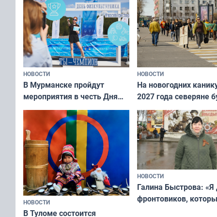
НОВОСТИ
НОВОСТИ
В Мурманске пройдут
На новогодних каник
мероприятия в честь Дня
2027 года северяне б
физкультурника
отдыхать 11 дней
НОВОСТИ
Галина Быстрова: «Я
фронтовиков, котор
НОВОСТИ
приехали осваивать 
В Туломе состоится