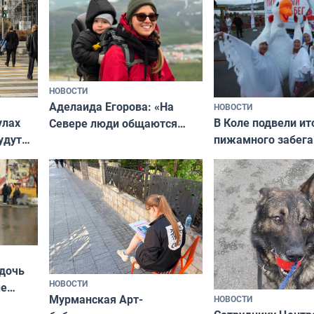
НОВОСТИ
Аделаида Егорова: «На
НОВОСТИ
В Коле подвели ит
улах
Севере люди общаются
пижамного забега
удут
не потому, что это выгодно,
Олимпийскую ноч
а потому что
ты им интересен»
 дочь
НОВОСТИ
ые
Мурманская Арт-
НОВОСТИ
Север»