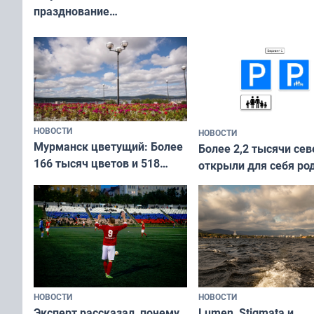
празднование
Международного дня
коренных народов мира
НОВОСТИ
НОВОСТИ
Мурманск цветущий: Более
Более 2,2 тысячи сев
166 тысяч цветов и 518
открыли для себя ро
вазонов
край в рамках проек
«Туризм для своих»
НОВОСТИ
НОВОСТИ
Эксперт рассказал, почему
Lumen, Stigmata и