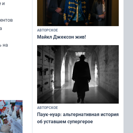
 и
ментов
а
АВТОРСКОЕ
Майкл Джексон жив!
ь на
АВТОРСКОЕ
Паук-нуар: альтернативная история
об уставшем супергерое