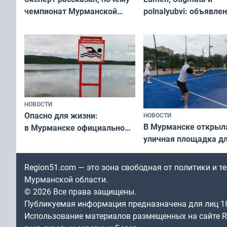
чемпионат Мурманской
polnalyubvi: объявле
области по футболу остался
хедлайнеры фестива
незамеченным
«Имандра» в 2026 го
НОВОСТИ
Опасно для жизни:
НОВОСТИ
В Мурманске открыл
в Мурманске официально
уличная площадка д
запретили купаться
в падел
в городских водоёмах
Region51.com — это зона свободная от политики и 
Мурманской области.
© 2026 Все права защищены.
Публикуемая информация предназначена для лиц 1
Использование материалов размещенных на сайте Re