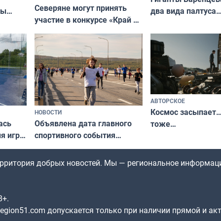
Северяне могут принять
два вида палтуса
ны
участие в конкурсе «Край у
и их рекордные т
ля
северной границы: фотогид
да
по Печенгскому округу»
АВТОРСКОЕ
Космос засыпает…
НОВОСТИ
ась
Объявлена дата главного
тоже…
ля игры
спортивного события
Заполярья: как зарождался
фестиваль «Гольфстрим»
территория добрых новостей. Мы — региональное информац
8+.
gion51.com допускается только при наличии прямой и ак