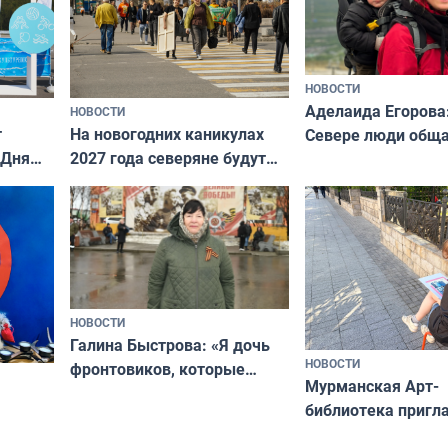
НОВОСТИ
Аделаида Егорова
НОВОСТИ
т
На новогодних каникулах
Севере люди общ
 Дня
2027 года северяне будут
не потому, что это
отдыхать 11 дней
а потому что
ты им интересен»
НОВОСТИ
Галина Быстрова: «Я дочь
НОВОСТИ
фронтовиков, которые
Мурманская Арт-
приехали осваивать Север»
библиотека пригл
сотрудничеству х
я