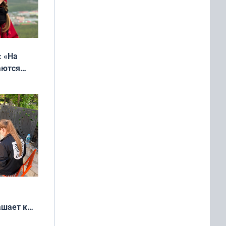
: «На
аются
 выгодно,
ашает к
удожников