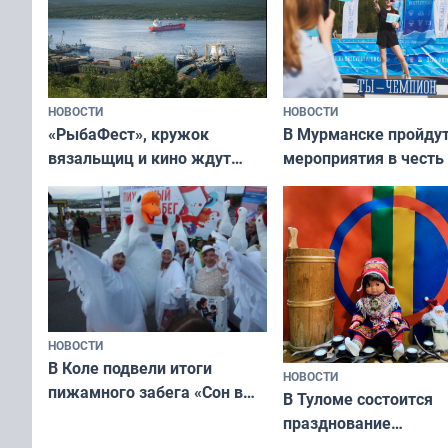
НОВОСТИ
НОВОСТИ
«РыбаФест», кружок
В Мурманске пройду
вязальщиц и кино ждут
мероприятия в честь
мурманчан в эти выходные
физкультурника
НОВОСТИ
В Коле подвели итоги
НОВОСТИ
пижамного забега «Сон в
В Туломе состоится
Олимпийскую ночь»
празднование
Международного дн