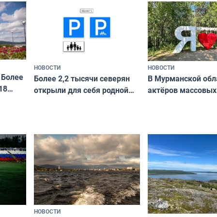
и фотографов
ира
НОВОСТИ
НОВОСТИ
 Более
В Мурманской обл
Более 2,2 тысячи северян
18
актёров массовых
открыли для себя родной
съёмок в
край в рамках проекта
короткометражно
«Туризм для своих»
НОВОСТИ