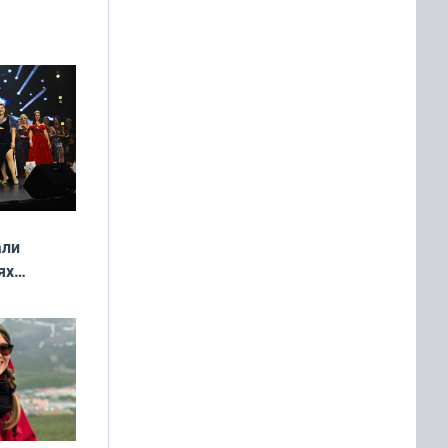
али
ях
онкурса
еликая