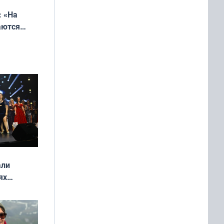
: «На
аются
 выгодно,
али
ях
онкурса
еликая