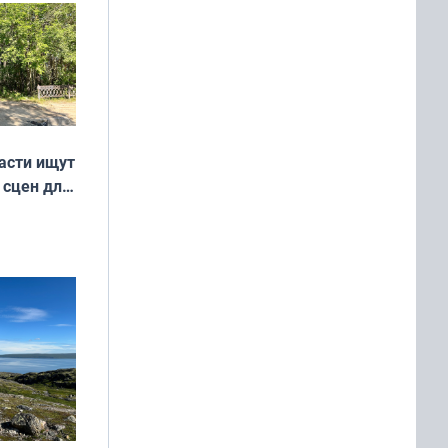
асти ищут
 сцен для
м фильме