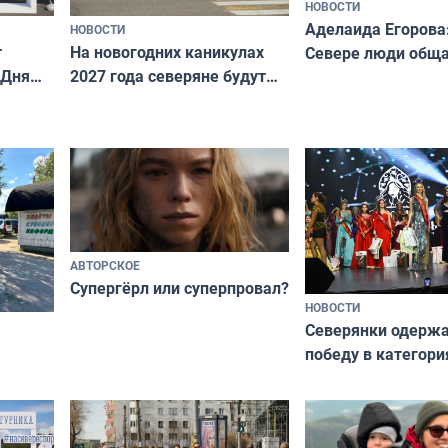
НОВОСТИ
Аделаида Егорова
НОВОСТИ
т
На новогодних каникулах
Севере люди общ
 Дня
2027 года северяне будут
не потому, что это
отдыхать 11 дней
а потому что
ты им интересен»
АВТОРСКОЕ
Супергёрл или суперпровал?
НОВОСТИ
Северянки одерж
победу в категори
всероссийского к
риуме
«Мисс и Миссис В
нии
Русь»