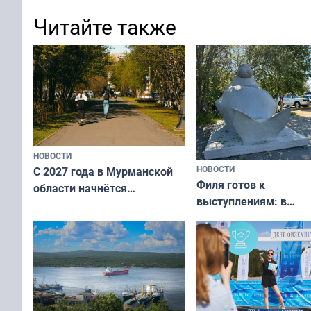
Читайте также
НОВОСТИ
НОВОСТИ
С 2027 года в Мурманской
Филя готов к
области начнётся
выступлениям: в
вакцинация детей и
мурманском океана
подростков от ВПЧ
рассказали о состоя
тюленей