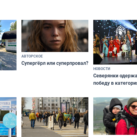
АВТОРСКОЕ
Супергёрл или суперпровал?
НОВОСТИ
Северянки одерж
победу в категори
всероссийского к
риуме
«Мисс и Миссис В
нии
Русь»