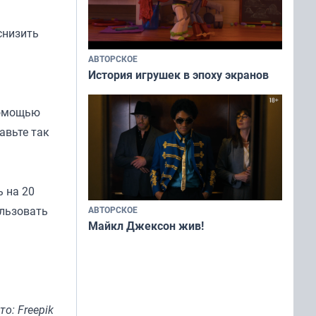
снизить
АВТОРСКОЕ
История игрушек в эпоху экранов
помощью
авьте так
 на 20
ользовать
АВТОРСКОЕ
Майкл Джексон жив!
то: Freepik