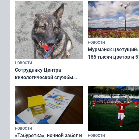
коренных народов м
НОВОСТИ
Мурманск цветущий:
166 тысяч цветов и 5
НОВОСТИ
вазонов
Сотруднику Центра
кинологической службы
ищут новый дом
НОВОСТИ
«Табуретка», ночной забег и
НОВОСТИ