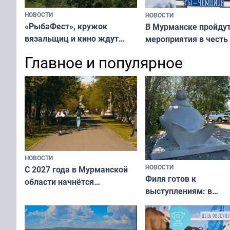
НОВОСТИ
НОВОСТИ
«РыбаФест», кружок
В Мурманске пройду
вязальщиц и кино ждут
мероприятия в честь
мурманчан в эти выходные
физкультурника
Главное и популярное
НОВОСТИ
НОВОСТИ
С 2027 года в Мурманской
Филя готов к
области начнётся
выступлениям: в
вакцинация детей и
мурманском океана
подростков от ВПЧ
рассказали о состоя
тюленей