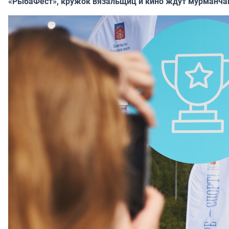
«РыбаФест», кружок вязальщиц и кино ждут мурманча