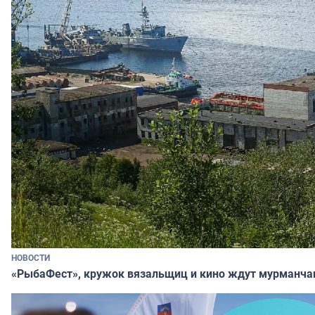
НОВОСТИ
«РыбаФест», кружок вязальщиц и кино ждут мурманча