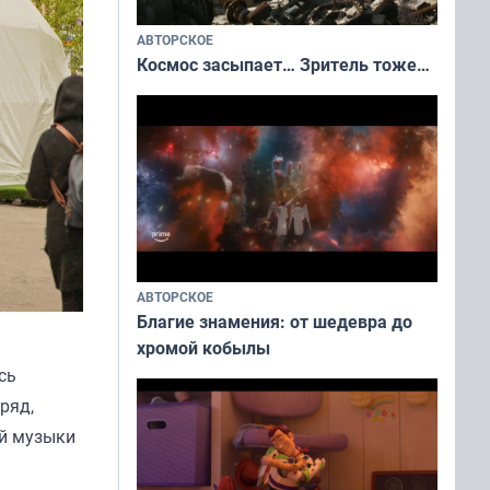
АВТОРСКОЕ
Космос засыпает… Зритель тоже…
АВТОРСКОЕ
Благие знамения: от шедевра до
хромой кобылы
сь
ряд,
ой музыки