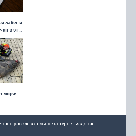
ой забег и
чан в эти
а моря:
рофеи
ионно-развлекательное интернет-издание