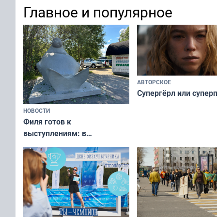
физкультурника
отдыхать 11 дней
Главное и популярное
АВТОРСКОЕ
Супергёрл или супер
НОВОСТИ
Филя готов к
выступлениям: в
мурманском океанариуме
рассказали о состоянии
тюленей