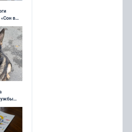
оги
 «Сон в
ь»
а
службы