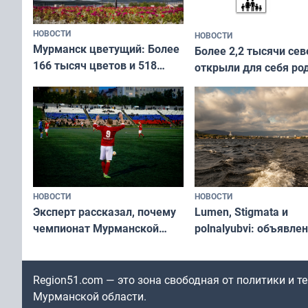
НОВОСТИ
НОВОСТИ
Мурманск цветущий: Более
Более 2,2 тысячи сев
166 тысяч цветов и 518
открыли для себя ро
вазонов
край в рамках проек
«Туризм для своих»
НОВОСТИ
НОВОСТИ
Эксперт рассказал, почему
Lumen, Stigmata и
чемпионат Мурманской
polnalyubvi: объявле
области по футболу остался
хедлайнеры фестива
незамеченным
«Имандра» в 2026 го
Region51.com — это зона свободная от политики и 
Мурманской области.