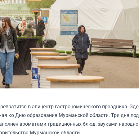
превратится в эпицентр гастрономического праздника. Зде
ная ко Дню образования Мурманской области. Три дня под
т наполнен ароматами традиционных блюд, звуками народн
равительства Мурманской области.