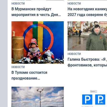
НОВОСТИ
НОВОСТИ
В Мурманске пройдут
На новогодних каник
мероприятия в честь Дня
2027 года северяне б
физкультурника
отдыхать 11 дней
НОВОСТИ
Галина Быстрова: «Я
фронтовиков, котор
НОВОСТИ
приехали осваивать 
В Туломе состоится
празднование
Международного дня
коренных народов мира