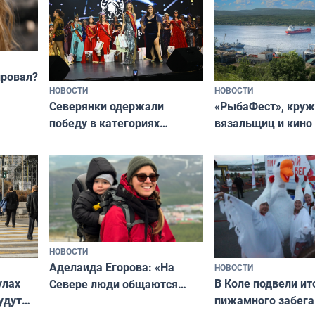
провал?
НОВОСТИ
НОВОСТИ
«РыбаФест», кру
Северянки одержали
вязальщиц и кино
победу в категориях
мурманчан в эти 
всероссийского конкурса
«Мисс и Миссис Великая
Русь»
НОВОСТИ
Аделаида Егорова: «На
НОВОСТИ
В Коле подвели ит
улах
Севере люди общаются
пижамного забега
удут
не потому, что это выгодно,