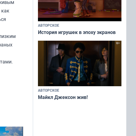
 живым
 как
ься
АВТОРСКОЕ
История игрушек в эпоху экранов
близким
заных
ктами.
АВТОРСКОЕ
Майкл Джексон жив!