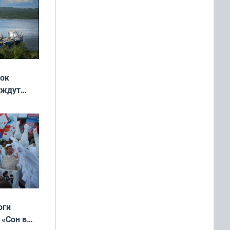
жок
 ждут
выходные
оги
 «Сон в