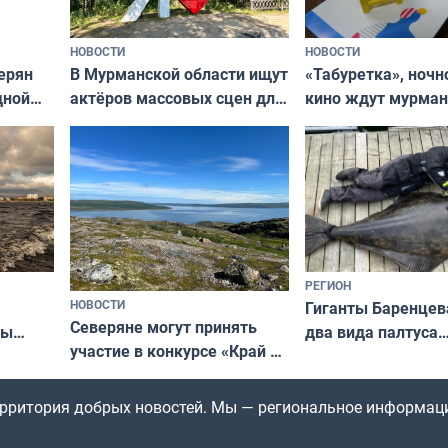
НОВОСТИ
НОВОСТИ
В Мурманской области ищут
ерян
«Табуретка», ночн
актёров массовых сцен для
дной
кино ждут мурман
съёмок в
та
выходные
короткометражном фильме
РЕГИОН
НОВОСТИ
Гиганты Баренцев
Северяне могут принять
два вида палтуса
ны
участие в конкурсе «Край у
и их рекордные т
ля
северной границы: фотогид
да
по Печенгскому округу»
территория добрых новостей. Мы — региональное информац