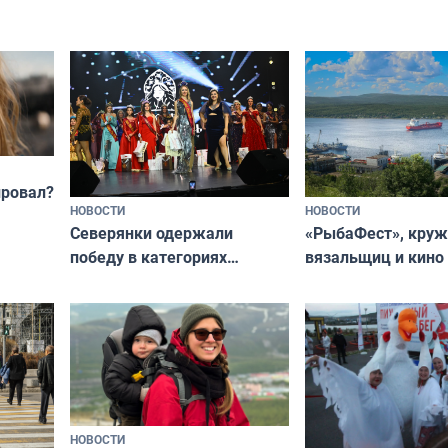
Олимпийскую ноч
а потому что
ты им интересен»
провал?
НОВОСТИ
НОВОСТИ
«РыбаФест», кру
Северянки одержали
вязальщиц и кино
победу в категориях
мурманчан в эти 
всероссийского конкурса
«Мисс и Миссис Великая
Русь»
НОВОСТИ