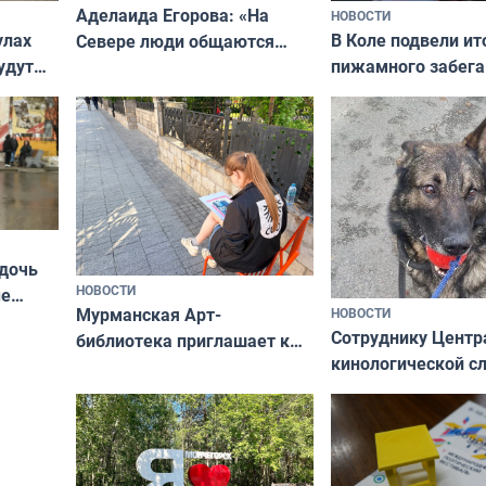
Аделаида Егорова: «На
НОВОСТИ
В Коле подвели ит
улах
Севере люди общаются
пижамного забега
удут
не потому, что это выгодно,
Олимпийскую ноч
а потому что
ты им интересен»
 дочь
НОВОСТИ
ые
Мурманская Арт-
НОВОСТИ
Север»
Сотруднику Центр
библиотека приглашает к
кинологической 
сотрудничеству художников
ищут новый дом
и фотографов