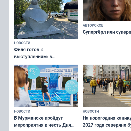
АВТОРСКОЕ
Супергёрл или супер
НОВОСТИ
Филя готов к
выступлениям: в
мурманском океанариуме
рассказали о состоянии
тюленей
НОВОСТИ
НОВОСТИ
В Мурманске пройдут
На новогодних каник
мероприятия в честь Дня
2027 года северяне б