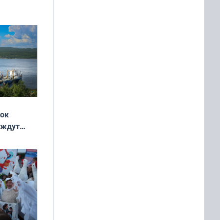
ь»
жок
 ждут
выходные