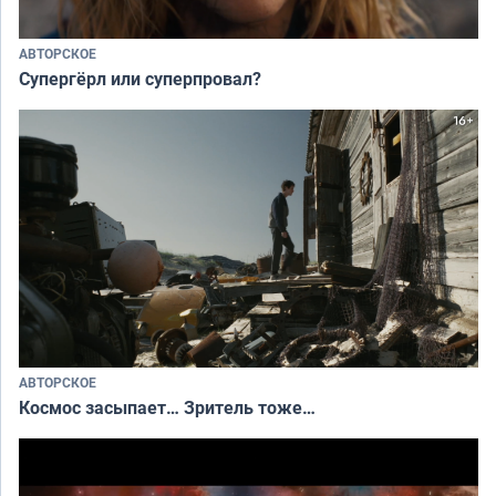
АВТОРСКОЕ
Супергёрл или суперпровал?
АВТОРСКОЕ
Космос засыпает… Зритель тоже…