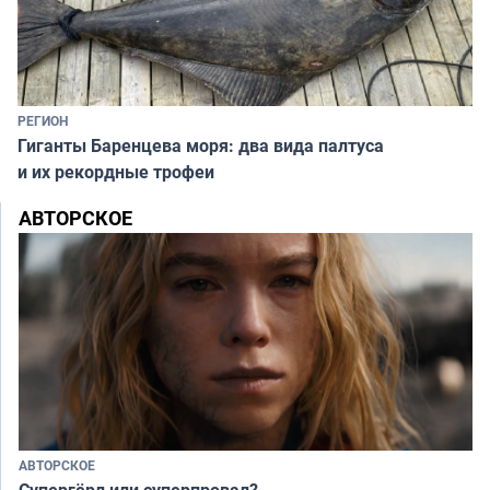
РЕГИОН
Гиганты Баренцева моря: два вида палтуса
и их рекордные трофеи
АВТОРСКОЕ
АВТОРСКОЕ
Супергёрл или суперпровал?