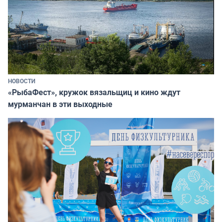
НОВОСТИ
«РыбаФест», кружок вязальщиц и кино ждут
мурманчан в эти выходные