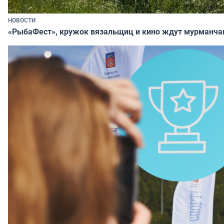
НОВОСТИ
«РыбаФест», кружок вязальщиц и кино ждут мурманча