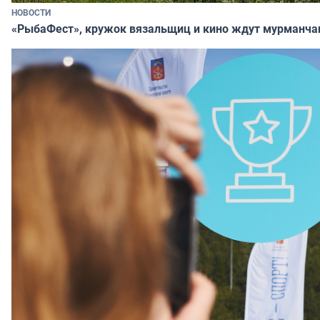
НОВОСТИ
«РыбаФест», кружок вязальщиц и кино ждут мурманча