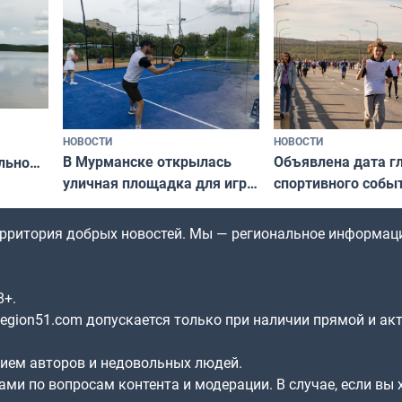
по Печенгскому ок
НОВОСТИ
НОВОСТИ
В Мурманске открылась
Объявлена дата г
льно
уличная площадка для игры
спортивного собы
в падел
Заполярья: как з
х
фестиваль «Гольф
территория добрых новостей. Мы — региональное информац
8+.
gion51.com допускается только при наличии прямой и ак
нием авторов и недовольных людей.
ами по вопросам контента и модерации. В случае, если вы