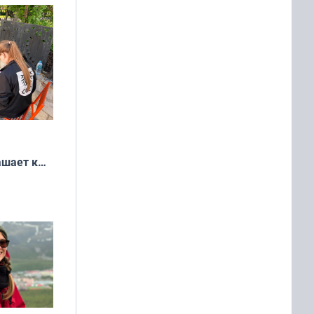
ашает к
удожников