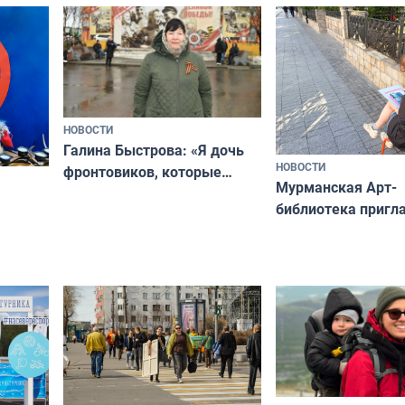
отдыхать 11 дней
а потому что
ты им интересен»
НОВОСТИ
Галина Быстрова: «Я дочь
НОВОСТИ
фронтовиков, которые
Мурманская Арт-
приехали осваивать Север»
библиотека пригл
сотрудничеству х
я
и фотографов
ира