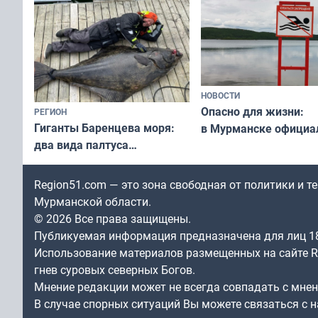
НОВОСТИ
Опасно для жизни:
РЕГИОН
Гиганты Баренцева моря:
в Мурманске официа
два вида палтуса
запретили купаться
и их рекордные трофеи
в городских водоёма
Region51.com — это зона свободная от политики и 
Мурманской области.
© 2026 Все права защищены.
Публикуемая информация предназначена для лиц 1
Использование материалов размещенных на сайте Re
гнев суровых северных Богов.
Мнение редакции может не всегда совпадать с мне
В случае спорных ситуаций Вы можете связаться с н