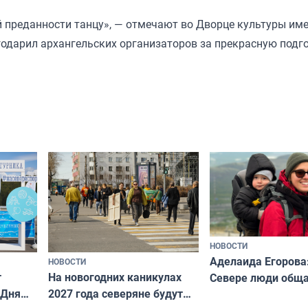
й преданности танцу», — отмечают во Дворце культуры им
годарил архангельских организаторов за прекрасную подг
НОВОСТИ
Аделаида Егорова
НОВОСТИ
т
На новогодних каникулах
Севере люди общ
 Дня
2027 года северяне будут
не потому, что это