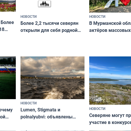
НОВОСТИ
НОВОСТИ
 Более
В Мурманской обл
Более 2,2 тысячи северян
18
актёров массовых
открыли для себя родной
съёмок в
край в рамках проекта
короткометражно
«Туризм для своих»
НОВОСТИ
НОВОСТИ
почему
Lumen, Stigmata и
Северяне могут п
ой
polnalyubvi: объявлены
участие в конкурс
стался
хедлайнеры фестиваля
северной границы
«Имандра» в 2026 года