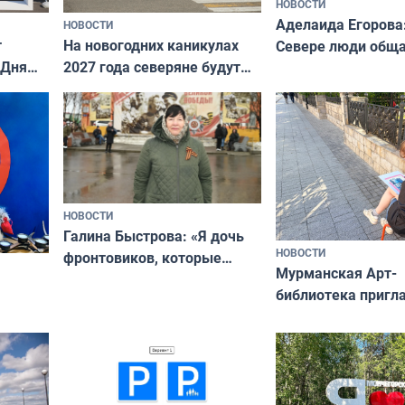
НОВОСТИ
Аделаида Егорова
НОВОСТИ
т
На новогодних каникулах
Севере люди общ
 Дня
2027 года северяне будут
не потому, что это
отдыхать 11 дней
а потому что
ты им интересен»
НОВОСТИ
Галина Быстрова: «Я дочь
НОВОСТИ
фронтовиков, которые
Мурманская Арт-
приехали осваивать Север»
библиотека пригл
сотрудничеству х
я
и фотографов
ира