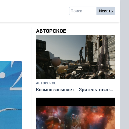
АВТОРСКОЕ
АВТОРСКОЕ
Космос засыпает… Зритель тоже…