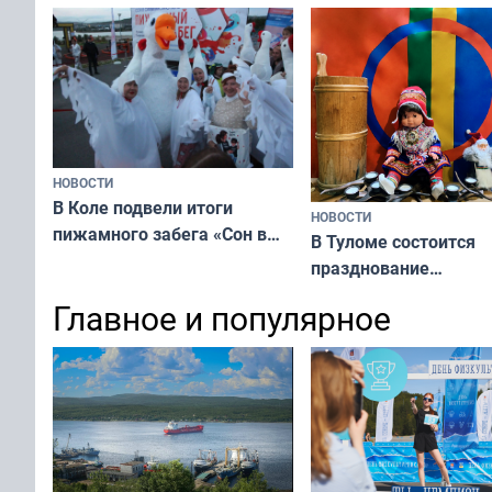
мурманчан в эти выходные
физкультурника
НОВОСТИ
В Коле подвели итоги
НОВОСТИ
пижамного забега «Сон в
В Туломе состоится
Олимпийскую ночь»
празднование
Международного дн
Главное и популярное
коренных народов м