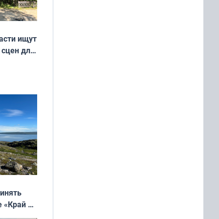
асти ищут
 сцен для
м фильме
ринять
е «Край у
: фотогид