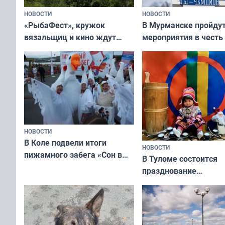
НОВОСТИ
НОВОСТИ
«РыбаФест», кружок
В Мурманске пройду
вязальщиц и кино ждут
мероприятия в честь
мурманчан в эти выходные
физкультурника
НОВОСТИ
В Коле подвели итоги
НОВОСТИ
пижамного забега «Сон в
В Туломе состоится
Олимпийскую ночь»
празднование
Международного дн
коренных народов м