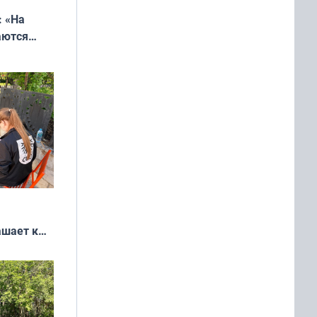
: «На
аются
 выгодно,
ашает к
удожников