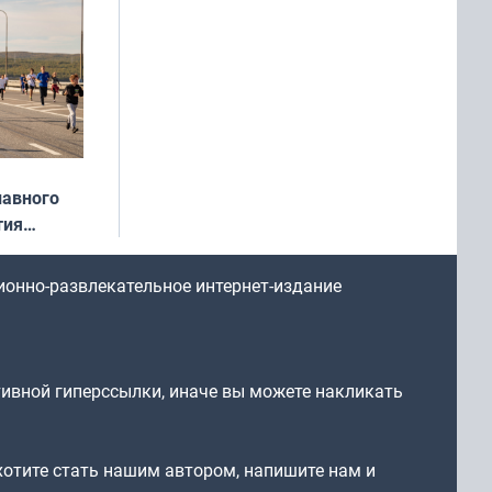
ругу»
лавного
тия
арождался
стрим»
ионно-развлекательное интернет-издание
тивной гиперссылки, иначе вы можете накликать
 хотите стать нашим автором, напишите нам и