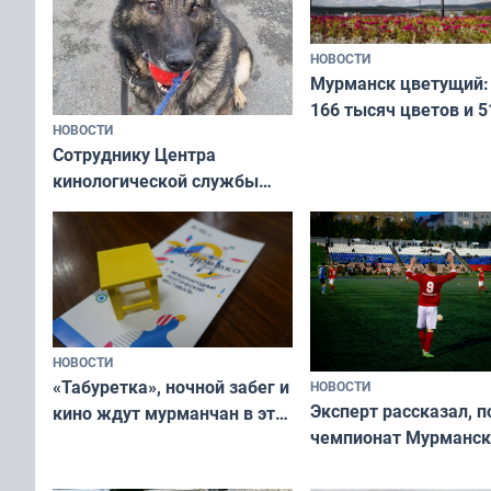
НОВОСТИ
Мурманск цветущий:
166 тысяч цветов и 5
НОВОСТИ
вазонов
Сотруднику Центра
кинологической службы
ищут новый дом
НОВОСТИ
«Табуретка», ночной забег и
НОВОСТИ
Эксперт рассказал, 
кино ждут мурманчан в эти
чемпионат Мурманск
выходные
области по футболу о
незамеченным