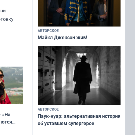
ени
отовку
АВТОРСКОЕ
Майкл Джексон жив!
АВТОРСКОЕ
: «На
Паук-нуар: альтернативная история
аются
об уставшем супергерое
 выгодно,