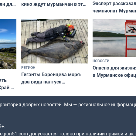
Эксперт рассказал
ен для
кино ждут мурманчан в эти
чемпионат Мурма
выходные
области по футбол
фильме
незамеченным
НОВОСТИ
Опасно для жизни
РЕГИОН
Гиганты Баренцева моря:
в Мурманске офи
ять
два вида палтуса
запретили купать
Край у
и их рекордные трофеи
в городских водоё
отогид
гу»
территория добрых новостей. Мы — региональное информац
8+.
gion51.com допускается только при наличии прямой и ак