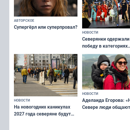
АВТОРСКОЕ
Супергёрл или суперпровал?
НОВОСТИ
Северянки одержали
победу в категориях
всероссийского конк
«Мисс и Миссис Вели
Русь»
НОВОСТИ
Аделаида Егорова: «
НОВОСТИ
На новогодних каникулах
Севере люди общают
2027 года северяне будут
не потому, что это вы
отдыхать 11 дней
а потому что
ты им интересен»