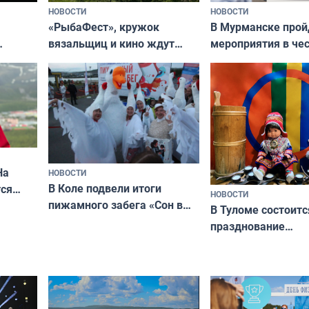
НОВОСТИ
НОВОСТИ
«РыбаФест», кружок
В Мурманске прой
вязальщиц и кино ждут
мероприятия в че
мурманчан в эти выходные
урса
физкультурника
кая
На
НОВОСТИ
В Коле подвели итоги
ся
НОВОСТИ
пижамного забега «Сон в
годно,
В Туломе состоитс
Олимпийскую ночь»
празднование
Международного 
коренных народов