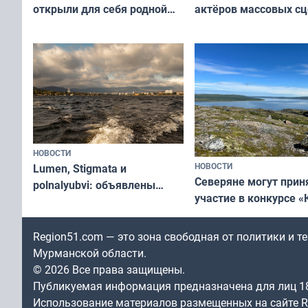
актёров массовых сц
открыли для себя родной
съёмок в
край в рамках проекта
короткометражном 
«Туризм для своих»
НОВОСТИ
НОВОСТИ
Lumen, Stigmata и
Северяне могут прин
polnalyubvi: объявлены
участие в конкурсе «
хедлайнеры фестиваля
северной границы: ф
«Имандра» в 2026 года
по Печенгскому окру
Region51.com — это зона свободная от политики и 
Мурманской области.
© 2026 Все права защищены.
Публикуемая информация предназначена для лиц 1
Использование материалов размещенных на сайте Re