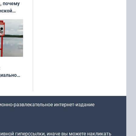
, почему
нской
у остался
:
циально
ся
мах
ионно-развлекательное интернет-издание
тивной гиперссылки, иначе вы можете накликать