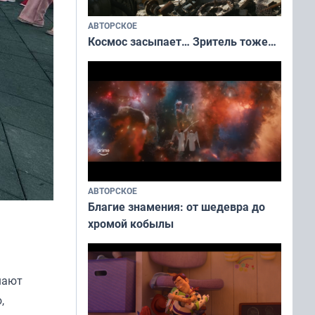
АВТОРСКОЕ
Космос засыпает… Зритель тоже…
АВТОРСКОЕ
Благие знамения: от шедевра до
хромой кобылы
шают
,