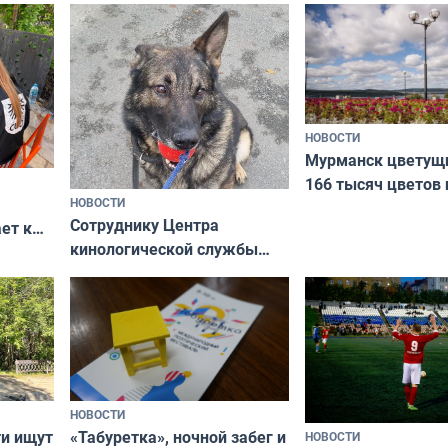
коренных народов
НОВОСТИ
Мурманск цветущи
166 тысяч цветов 
НОВОСТИ
вазонов
Сотруднику Центра
ет к
кинологической службы
ожников
ищут новый дом
НОВОСТИ
ти ищут
«Табуретка», ночной забег и
НОВОСТИ