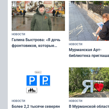
НОВОСТИ
Галина Быстрова: «Я дочь
НОВОСТИ
фронтовиков, которые
Мурманская Арт-
приехали осваивать Север»
библиотека приглаша
сотрудничеству худ
и фотографов
НОВОСТИ
НОВОСТИ
В Мурманской облас
Более 2,2 тысячи северян