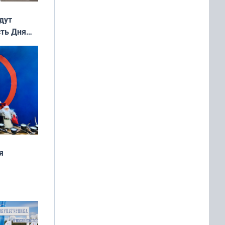
дут
сть Дня
я
дня
 мира