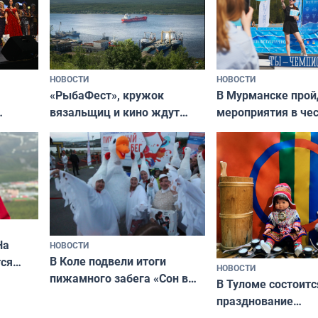
НОВОСТИ
НОВОСТИ
«РыбаФест», кружок
В Мурманске прой
вязальщиц и кино ждут
мероприятия в че
мурманчан в эти выходные
урса
физкультурника
кая
На
НОВОСТИ
В Коле подвели итоги
ся
НОВОСТИ
пижамного забега «Сон в
годно,
В Туломе состоитс
Олимпийскую ночь»
празднование
Международного 