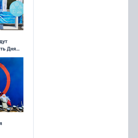
дут
сть Дня
я
дня