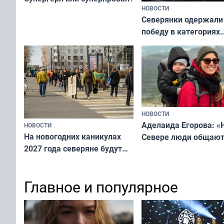
НОВОСТИ
Северянки одержали
победу в категориях
всероссийского конк
«Мисс и Миссис Вели
Русь»
НОВОСТИ
Аделаида Егорова: «
НОВОСТИ
На новогодних каникулах
Севере люди общают
2027 года северяне будут
не потому, что это вы
отдыхать 11 дней
а потому что
ты им интересен»
Главное и популярное