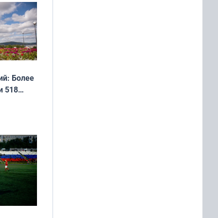
 мира
й: Более
и 518