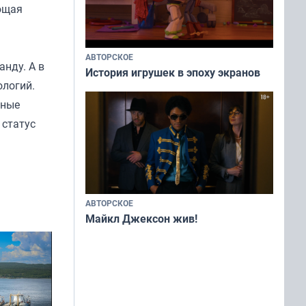
ющая
АВТОРСКОЕ
нду. А в
История игрушек в эпоху экранов
ологий.
рные
 статус
АВТОРСКОЕ
Майкл Джексон жив!