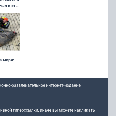
чан в эти
а моря:
рофеи
ионно-развлекательное интернет-издание
тивной гиперссылки, иначе вы можете накликать