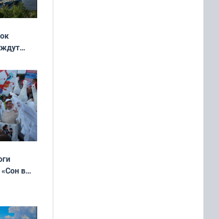
жок
 ждут
выходные
оги
 «Сон в
ь»