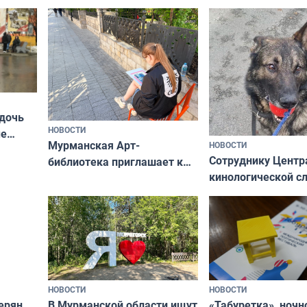
Олимпийскую ноч
а потому что
ты им интересен»
 дочь
НОВОСТИ
ые
Мурманская Арт-
НОВОСТИ
Север»
Сотруднику Центр
библиотека приглашает к
кинологической 
сотрудничеству художников
ищут новый дом
и фотографов
НОВОСТИ
НОВОСТИ
В Мурманской области ищут
ерян
«Табуретка», ночн