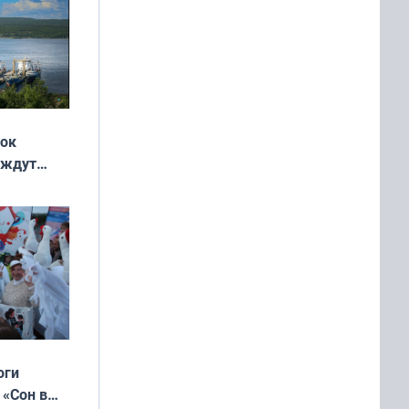
жок
 ждут
выходные
оги
 «Сон в