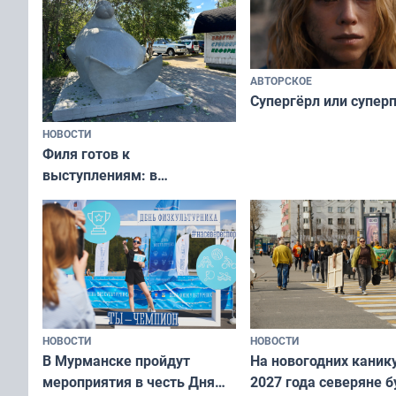
АВТОРСКОЕ
Супергёрл или супер
НОВОСТИ
Филя готов к
выступлениям: в
мурманском океанариуме
рассказали о состоянии
тюленей
НОВОСТИ
НОВОСТИ
В Мурманске пройдут
На новогодних каник
мероприятия в честь Дня
2027 года северяне б