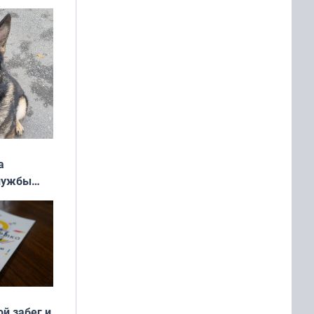
ь»
а
службы
ой забег и