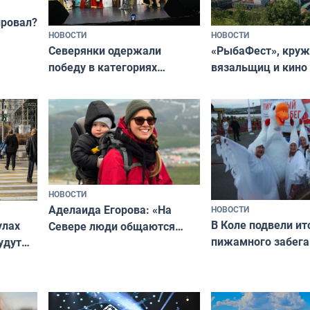
провал?
НОВОСТИ
НОВОСТИ
«РыбаФест», кру
Северянки одержали
вязальщиц и кино
победу в категориях
мурманчан в эти 
всероссийского конкурса
«Мисс и Миссис Великая
Русь»
НОВОСТИ
Аделаида Егорова: «На
НОВОСТИ
В Коле подвели ит
улах
Севере люди общаются
пижамного забега
удут
не потому, что это выгодно,
Олимпийскую ноч
а потому что
ты им интересен»