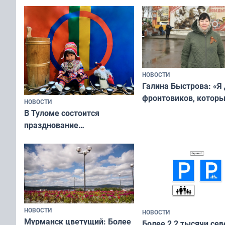
физкультурника
отдыхать 11 дней
НОВОСТИ
Галина Быстрова: «Я
фронтовиков, котор
НОВОСТИ
приехали осваивать 
В Туломе состоится
празднование
Международного дня
коренных народов мира
НОВОСТИ
НОВОСТИ
Мурманск цветущий: Более
Более 2,2 тысячи сев