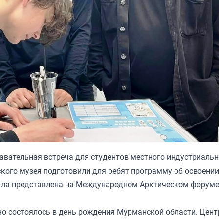
вательная встреча для студентов местного индустриальн
кого музея подготовили для ребят программу об освоении
ыла представлена на Международном Арктическом форуме
но состоялось в день рождения Мурманской области. Цен