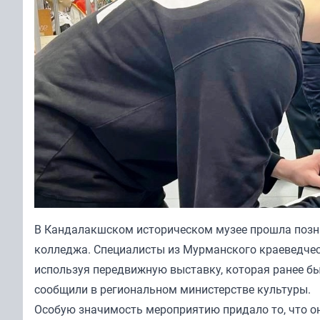
В Кандалакшском историческом музее прошла позна
колледжа. Специалисты из Мурманского краеведчес
используя передвижную выставку, которая ранее б
сообщили в региональном министерстве культуры.
Особую значимость мероприятию придало то, что о