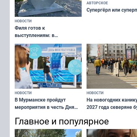
АВТОРСКОЕ
Супергёрл или супер
НОВОСТИ
Филя готов к
выступлениям: в
мурманском океанариуме
рассказали о состоянии
тюленей
НОВОСТИ
НОВОСТИ
В Мурманске пройдут
На новогодних каник
мероприятия в честь Дня
2027 года северяне б
физкультурника
отдыхать 11 дней
Главное и популярное