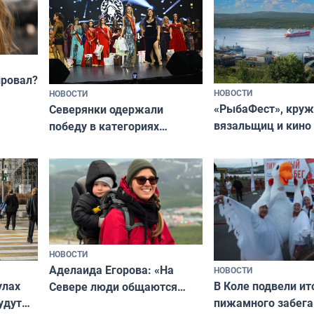
провал?
НОВОСТИ
НОВОСТИ
«РыбаФест», кру
Северянки одержали
вязальщиц и кино
победу в категориях
мурманчан в эти 
всероссийского конкурса
«Мисс и Миссис Великая
Русь»
НОВОСТИ
Аделаида Егорова: «На
НОВОСТИ
В Коле подвели ит
улах
Севере люди общаются
пижамного забега
удут
не потому, что это выгодно,