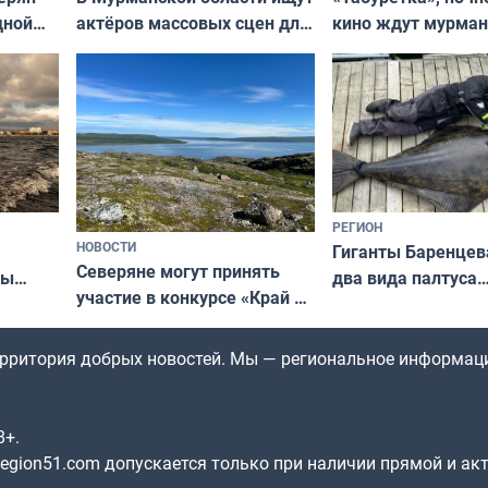
актёров массовых сцен для
дной
кино ждут мурман
съёмок в
та
выходные
короткометражном фильме
РЕГИОН
НОВОСТИ
Гиганты Баренцев
Северяне могут принять
два вида палтуса
ны
участие в конкурсе «Край у
и их рекордные т
ля
северной границы: фотогид
да
по Печенгскому округу»
территория добрых новостей. Мы — региональное информац
8+.
gion51.com допускается только при наличии прямой и ак