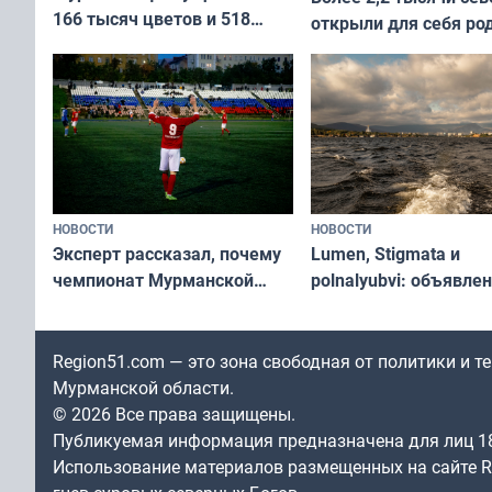
166 тысяч цветов и 518
открыли для себя ро
вазонов
край в рамках проек
«Туризм для своих»
НОВОСТИ
НОВОСТИ
Эксперт рассказал, почему
Lumen, Stigmata и
чемпионат Мурманской
polnalyubvi: объявле
области по футболу остался
хедлайнеры фестива
незамеченным
«Имандра» в 2026 го
Region51.com — это зона свободная от политики и 
Мурманской области.
© 2026 Все права защищены.
Публикуемая информация предназначена для лиц 1
Использование материалов размещенных на сайте Re