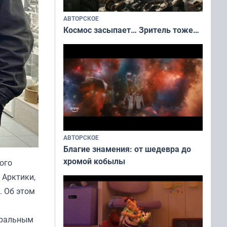
АВТОРСКОЕ
Космос засыпает… Зритель тоже…
АВТОРСКОЕ
Благие знамения: от шедевра до
хромой кобылы
ого
 Арктики,
. Об этом
тральным