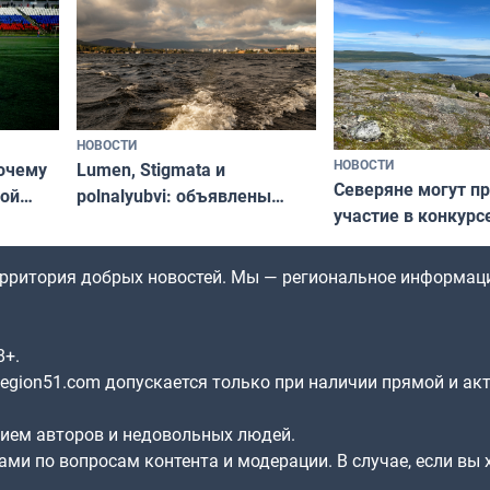
НОВОСТИ
НОВОСТИ
почему
Lumen, Stigmata и
Северяне могут п
ой
polnalyubvi: объявлены
участие в конкурс
стался
хедлайнеры фестиваля
северной границы
«Имандра» в 2026 года
по Печенгскому ок
территория добрых новостей. Мы — региональное информац
8+.
gion51.com допускается только при наличии прямой и ак
нием авторов и недовольных людей.
ами по вопросам контента и модерации. В случае, если вы