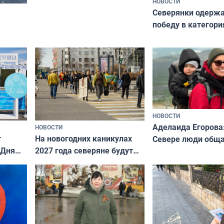
НОВОСТИ
Северянки одерж
победу в категори
всероссийского к
риуме
«Мисс и Миссис В
нии
Русь»
НОВОСТИ
Аделаида Егорова
НОВОСТИ
т
На новогодних каникулах
Севере люди общ
 Дня
2027 года северяне будут
не потому, что это
отдыхать 11 дней
а потому что
ты им интересен»