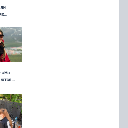
али
ях
онкурса
еликая
: «На
аются
 выгодно,