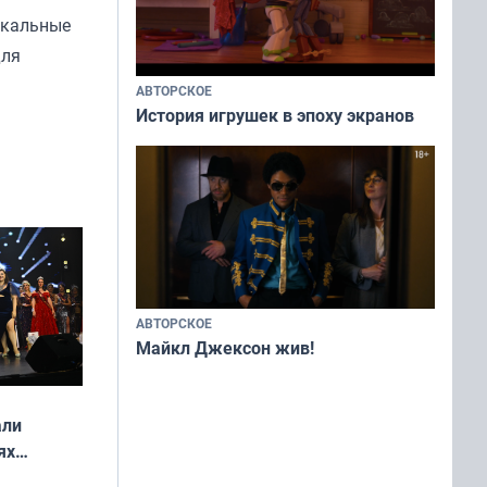
икальные
для
АВТОРСКОЕ
История игрушек в эпоху экранов
АВТОРСКОЕ
Майкл Джексон жив!
али
ях
онкурса