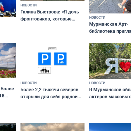
НОВОСТИ
Галина Быстрова: «Я дочь
НОВОСТИ
фронтовиков, которые
Мурманская Арт-
приехали осваивать Север»
библиотека пригл
сотрудничеству х
я
и фотографов
ира
НОВОСТИ
НОВОСТИ
 Более
В Мурманской обл
Более 2,2 тысячи северян
18
актёров массовых
открыли для себя родной
съёмок в
край в рамках проекта
короткометражно
«Туризм для своих»