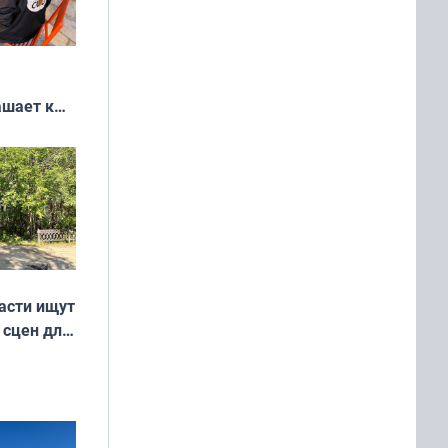
ашает к
удожников
асти ищут
 сцен для
м фильме