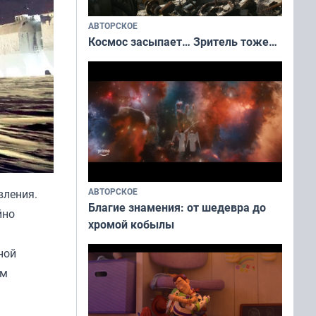
АВТОРСКОЕ
Космос засыпает… Зритель тоже…
АВТОРСКОЕ
вления.
Благие знамения: от шедевра до
йно
хромой кобылы
ной
ым