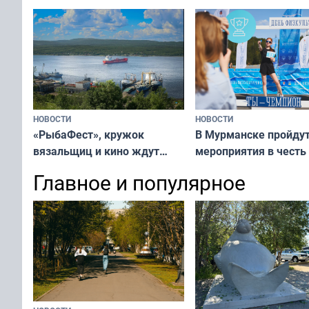
мурманском океана
подростков от ВПЧ
рассказали о состоя
тюленей
НОВОСТИ
НОВОСТИ
«РыбаФест», кружок
В Мурманске пройду
вязальщиц и кино ждут
мероприятия в честь
мурманчан в эти выходные
физкультурника
Главное и популярное