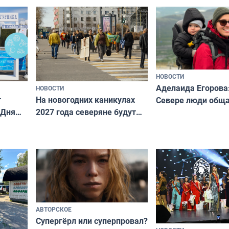
риуме
«Мисс и Миссис В
нии
Русь»
НОВОСТИ
Аделаида Егорова
НОВОСТИ
т
На новогодних каникулах
Севере люди общ
 Дня
2027 года северяне будут
не потому, что это
отдыхать 11 дней
а потому что
ты им интересен»
АВТОРСКОЕ
Супергёрл или суперпровал?