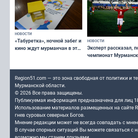
НОВОСТИ
«Табуретка», ночной забег и
НОВОСТИ
Эксперт рассказал, 
кино ждут мурманчан в эти
чемпионат Мурманск
выходные
области по футболу о
незамеченным
Region51.com — это зона свободная от политики и 
Мурманской области.
© 2026 Все права защищены.
Публикуемая информация предназначена для лиц 1
Использование материалов размещенных на сайте Re
гнев суровых северных Богов.
Мнение редакции может не всегда совпадать с мне
В случае спорных ситуаций Вы можете связаться с н
возможно мы станем друзьями.