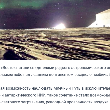
 «Восток» стали свидетелями редкого астрономического я
 плазмы небо над ледяным континентом расцвело необыча
ная возможность наблюдать Млечный Путь в исключитель
о и антарктического НИИ, такое сочетание стало возможн
 светового загрязнения, рекордной прозрачности воздуха