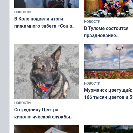
НОВОСТИ
В Коле подвели итоги
НОВОСТИ
пижамного забега «Сон в
В Туломе состоится
Олимпийскую ночь»
празднование
Международного дн
коренных народов м
НОВОСТИ
Мурманск цветущий:
166 тысяч цветов и 5
НОВОСТИ
вазонов
Сотруднику Центра
кинологической службы
ищут новый дом