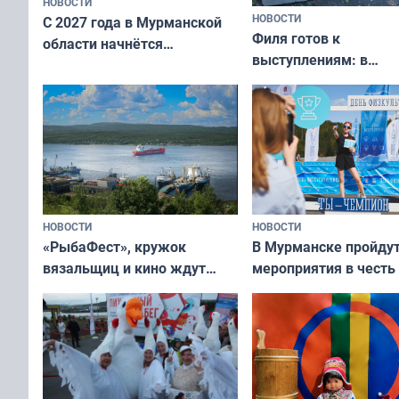
НОВОСТИ
НОВОСТИ
С 2027 года в Мурманской
Филя готов к
области начнётся
выступлениям: в
вакцинация детей и
мурманском океана
подростков от ВПЧ
рассказали о состоя
тюленей
НОВОСТИ
НОВОСТИ
«РыбаФест», кружок
В Мурманске пройду
вязальщиц и кино ждут
мероприятия в честь
мурманчан в эти выходные
физкультурника