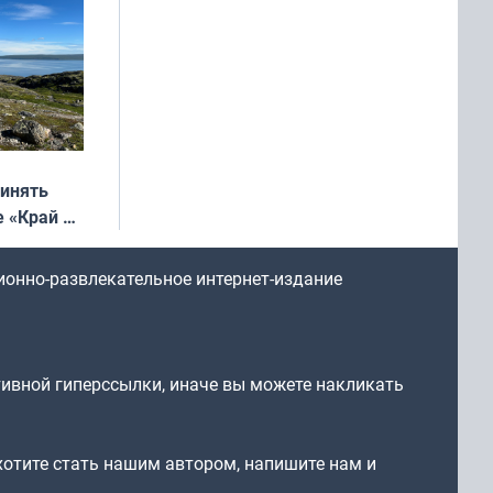
ринять
е «Край у
: фотогид
ругу»
ионно-развлекательное интернет-издание
тивной гиперссылки, иначе вы можете накликать
 хотите стать нашим автором, напишите нам и