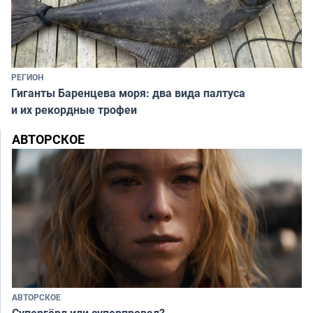
РЕГИОН
Гиганты Баренцева моря: два вида палтуса
и их рекордные трофеи
АВТОРСКОЕ
АВТОРСКОЕ
Супергёрл или суперпровал?