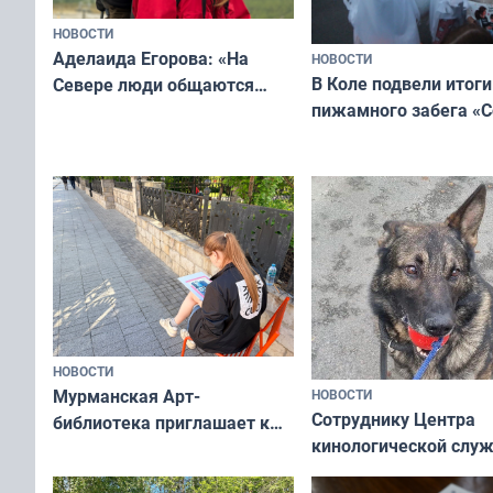
НОВОСТИ
Аделаида Егорова: «На
НОВОСТИ
В Коле подвели итоги
Севере люди общаются
пижамного забега «С
не потому, что это выгодно,
Олимпийскую ночь»
а потому что
ты им интересен»
НОВОСТИ
Мурманская Арт-
НОВОСТИ
Сотруднику Центра
библиотека приглашает к
кинологической слу
сотрудничеству художников
ищут новый дом
и фотографов