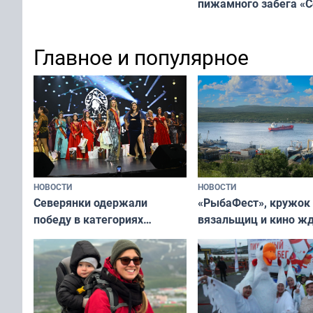
пижамного забега «С
не потому, что это выгодно,
Олимпийскую ночь»
а потому что
ты им интересен»
Главное и популярное
НОВОСТИ
НОВОСТИ
«РыбаФест», кружок
Северянки одержали
вязальщиц и кино ж
победу в категориях
мурманчан в эти вы
всероссийского конкурса
«Мисс и Миссис Великая
Русь»