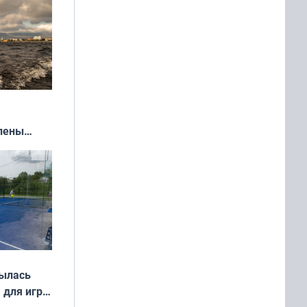
влены
иваля
года
рылась
 для игры