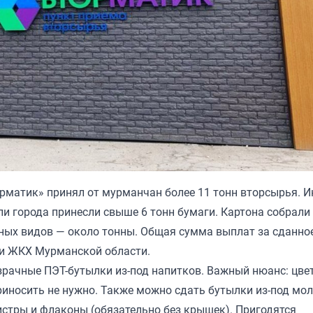
рматик» принял от мурманчан более 11 тонн вторсырья. И
и города принесли свыше 6 тонн бумаги. Картона собрали
чных видов — около тонны. Общая сумма выплат за сданно
 и ЖКХ Мурманской области.
зрачные ПЭТ-бутылки из-под напитков. Важный нюанс: цве
приносить не нужно. Также можно сдать бутылки из-под мо
истры и флаконы (обязательно без крышек). Пригодятся