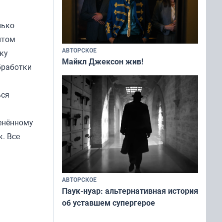
лько
нтом
АВТОРСКОЕ
ку
Майкл Джексон жив!
бработки
ься
менённому
к. Все
АВТОРСКОЕ
Паук-нуар: альтернативная история
об уставшем супергерое