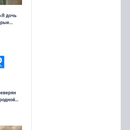
«Я дочь
орые
ть Север»
северян
 родной
екта
»