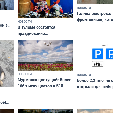
НОВОСТИ
Галина Быстрова: 
фронтовиков, кот
НОВОСТИ
он в
приехали осваива
В Туломе состоится
празднование
Международного дня
коренных народов мира
НОВОСТИ
НОВОСТИ
Мурманск цветущий: Более
Более 2,2 тысячи 
166 тысяч цветов и 518
открыли для себя
вазонов
край в рамках про
«Туризм для своих
жбы