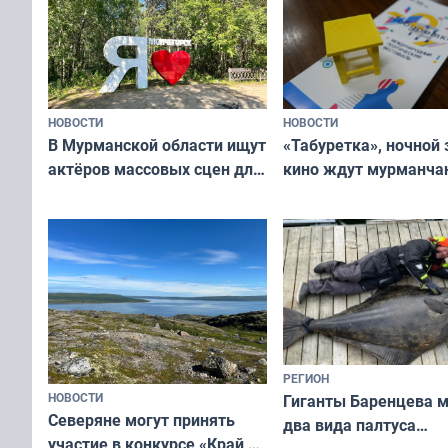
НОВОСТИ
НОВОСТИ
В Мурманской области ищут
«Табуретка», ночной 
актёров массовых сцен для
кино ждут мурманчан
съёмок в
выходные
короткометражном фильме
РЕГИОН
НОВОСТИ
Гиганты Баренцева м
Северяне могут принять
два вида палтуса
участие в конкурсе «Край у