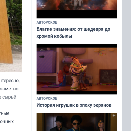
АВТОРСКОЕ
Благие знамения: от шедевра до
хромой кобылы
нтересно,
 заметно
е сырьё
АВТОРСКОЕ
История игрушек в эпоху экранов
тные
лочных