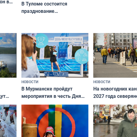
он в
приехали осваива
В Туломе состоится
празднование
Международного дня
коренных народов мира
НОВОСТИ
НОВОСТИ
В Мурманске пройдут
На новогодних ка
дут
мероприятия в честь Дня
2027 года северян
ходные
физкультурника
отдыхать 11 дней