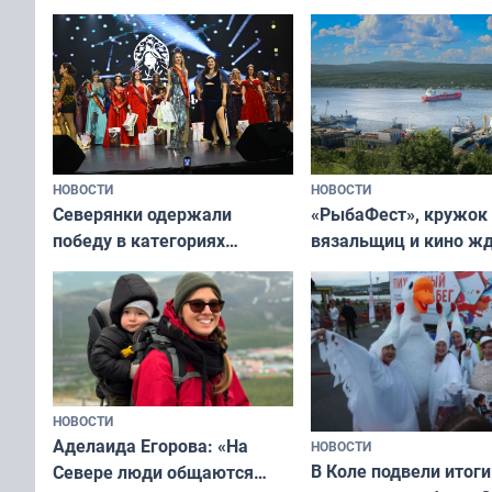
НОВОСТИ
НОВОСТИ
«РыбаФест», кружок
Северянки одержали
вязальщиц и кино ж
победу в категориях
мурманчан в эти вы
всероссийского конкурса
«Мисс и Миссис Великая
Русь»
НОВОСТИ
Аделаида Егорова: «На
НОВОСТИ
В Коле подвели итоги
Севере люди общаются