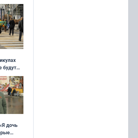
никулах
е будут
«Я дочь
орые