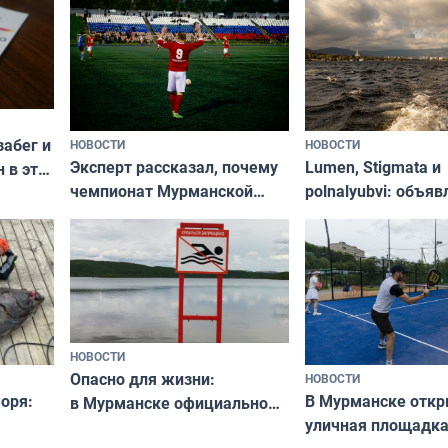
забег и
НОВОСТИ
НОВОСТИ
Эксперт рассказал, почему
Lumen, Stigmata и
 в эти
чемпионат Мурманской
polnalyubvi: объя
области по футболу остался
хедлайнеры фест
незамеченным
«Имандра» в 2026 
НОВОСТИ
Опасно для жизни:
НОВОСТИ
оря:
В Мурманске отк
в Мурманске официально
уличная площадка
запретили купаться