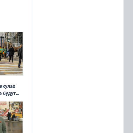
ть Север»
никулах
е будут