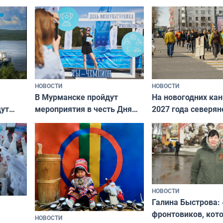
НОВОСТИ
НОВОСТИ
В Мурманске пройдут
На новогодних ка
дут
мероприятия в честь Дня
2027 года северян
ходные
физкультурника
отдыхать 11 дней
НОВОСТИ
Галина Быстрова: 
фронтовиков, кот
НОВОСТИ