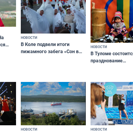
На
НОВОСТИ
В Коле подвели итоги
ся
НОВОСТИ
пижамного забега «Сон в
годно,
В Туломе состоитс
Олимпийскую ночь»
празднование
Международного 
коренных народов
НОВОСТИ
НОВОСТИ