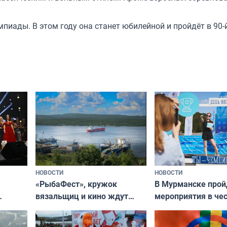
ады. В этом году она станет юбилейной и пройдёт в 90-й
НОВОСТИ
НОВОСТИ
«РыбаФест», кружок
В Мурманске прой
вязальщиц и кино ждут
мероприятия в че
мурманчан в эти выходные
урса
физкультурника
кая