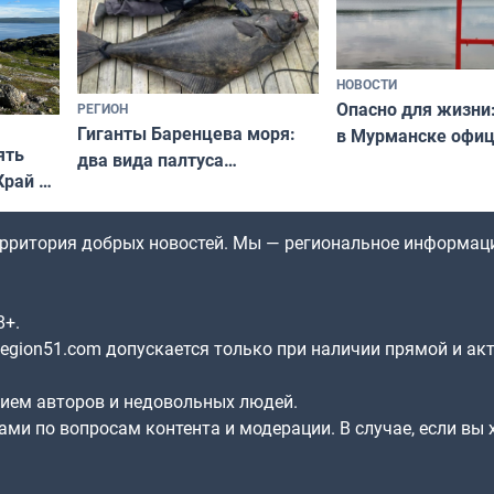
НОВОСТИ
Опасно для жизни
РЕГИОН
Гиганты Баренцева моря:
в Мурманске офи
ять
два вида палтуса
запретили купать
Край у
и их рекордные трофеи
в городских водоё
отогид
гу»
территория добрых новостей. Мы — региональное информац
8+.
gion51.com допускается только при наличии прямой и ак
нием авторов и недовольных людей.
ами по вопросам контента и модерации. В случае, если вы