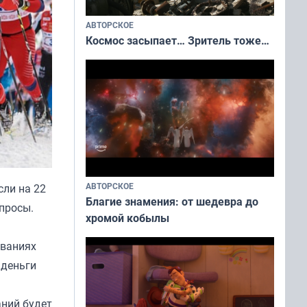
АВТОРСКОЕ
Космос засыпает… Зритель тоже…
АВТОРСКОЕ
ли на 22
Благие знамения: от шедевра до
опросы.
хромой кобылы
ованиях
 деньги
аний будет