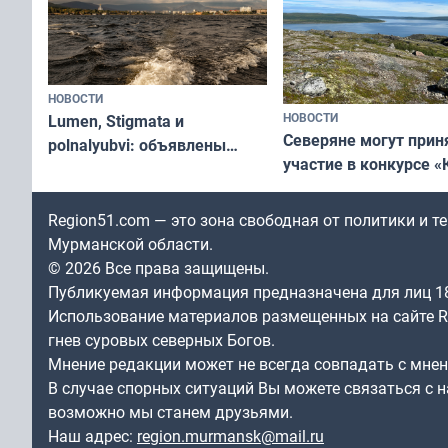
НОВОСТИ
НОВОСТИ
Lumen, Stigmata и
Северяне могут прин
polnalyubvi: объявлены
участие в конкурсе «
хедлайнеры фестиваля
северной границы: ф
«Имандра» в 2026 года
по Печенгскому окру
Region51.com — это зона свободная от политики и 
Мурманской области.
© 2026 Все права защищены.
Публикуемая информация предназначена для лиц 1
Использование материалов размещенных на сайте Re
гнев суровых северных Богов.
Мнение редакции может не всегда совпадать с мне
В случае спорных ситуаций Вы можете связаться с н
возможно мы станем друзьями.
Наш адрес:
region.murmansk@mail.ru