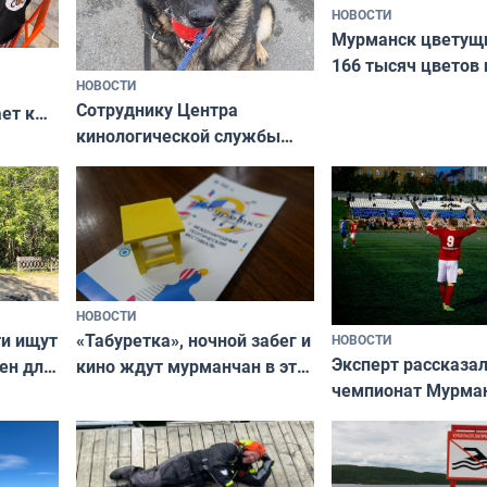
НОВОСТИ
Мурманск цветущи
166 тысяч цветов 
НОВОСТИ
вазонов
Сотруднику Центра
ет к
кинологической службы
ожников
ищут новый дом
НОВОСТИ
ти ищут
«Табуретка», ночной забег и
НОВОСТИ
Эксперт рассказал
ен для
кино ждут мурманчан в эти
чемпионат Мурма
выходные
области по футбол
фильме
незамеченным