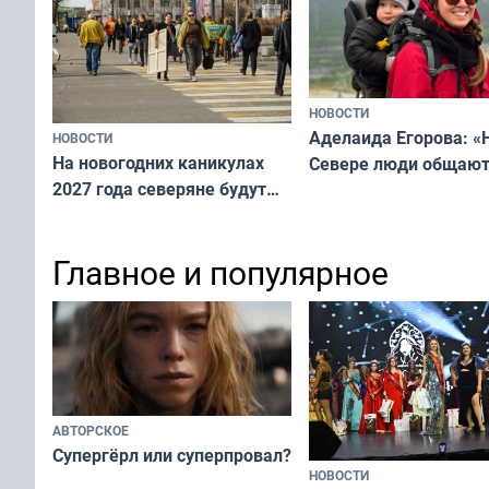
Русь»
НОВОСТИ
Аделаида Егорова: «
НОВОСТИ
На новогодних каникулах
Севере люди общают
2027 года северяне будут
не потому, что это вы
отдыхать 11 дней
а потому что
ты им интересен»
Главное и популярное
АВТОРСКОЕ
Супергёрл или суперпровал?
НОВОСТИ