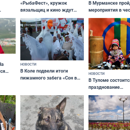
«РыбаФест», кружок
В Мурманске прой
вязальщиц и кино ждут
мероприятия в че
мурманчан в эти выходные
урса
физкультурника
кая
На
НОВОСТИ
В Коле подвели итоги
ся
НОВОСТИ
пижамного забега «Сон в
годно,
В Туломе состоитс
Олимпийскую ночь»
празднование
Международного 
коренных народов