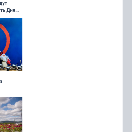
дут
сть Дня
я
дня
 мира