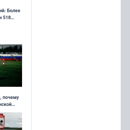
й: Более
и 518
, почему
нской
у остался