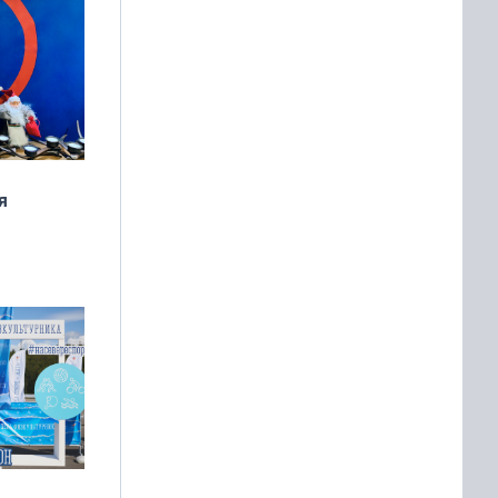
я
дня
 мира