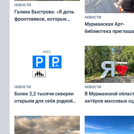
НОВОСТИ
Галина Быстрова: «Я дочь
НОВОСТИ
фронтовиков, которые
Мурманская Арт-
приехали осваивать Север»
библиотека приглаша
сотрудничеству худ
и фотографов
НОВОСТИ
НОВОСТИ
В Мурманской облас
Более 2,2 тысячи северян
актёров массовых сц
открыли для себя родной
съёмок в
край в рамках проекта
короткометражном 
«Туризм для своих»