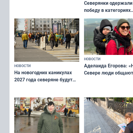
Северянки одержали
победу в категориях
всероссийского конк
«Мисс и Миссис Вели
Русь»
НОВОСТИ
Аделаида Егорова: «
НОВОСТИ
На новогодних каникулах
Севере люди общают
2027 года северяне будут
не потому, что это вы
отдыхать 11 дней
а потому что
ты им интересен»