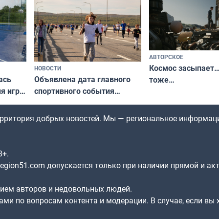
по Печенгскому округу»
АВТОРСКОЕ
Космос засыпает…
НОВОСТИ
ась
Объявлена дата главного
тоже…
ля игры
спортивного события
Заполярья: как зарождался
фестиваль «Гольфстрим»
территория добрых новостей. Мы — региональное информац
8+.
gion51.com допускается только при наличии прямой и ак
нием авторов и недовольных людей.
ами по вопросам контента и модерации. В случае, если вы