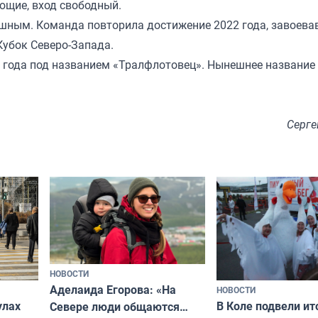
ющие, вход свободный.
шным. Команда повторила достижение 2022 года, завоева
Кубок Северо-Запада.
1 года под названием «Тралфлотовец». Нынешнее название
Серге
НОВОСТИ
Аделаида Егорова: «На
НОВОСТИ
В Коле подвели ит
улах
Севере люди общаются