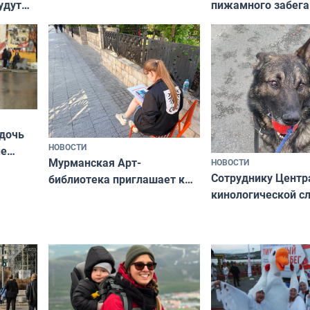
пижамного забега
удут
не потому, что это выгодно,
Олимпийскую ноч
а потому что
ты им интересен»
 дочь
НОВОСТИ
ые
Мурманская Арт-
НОВОСТИ
Север»
Сотруднику Центр
библиотека приглашает к
кинологической 
сотрудничеству художников
ищут новый дом
и фотографов