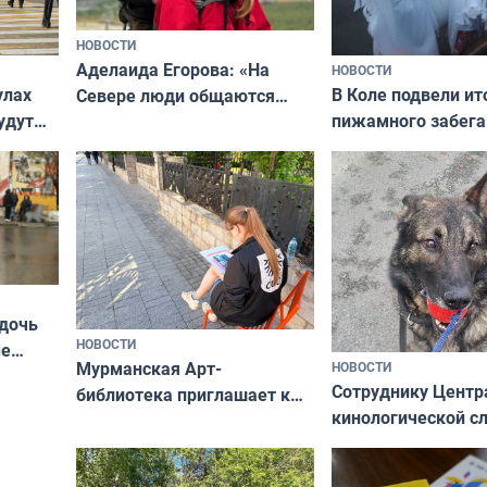
НОВОСТИ
Аделаида Егорова: «На
НОВОСТИ
В Коле подвели ит
улах
Севере люди общаются
пижамного забега
удут
не потому, что это выгодно,
Олимпийскую ноч
а потому что
ты им интересен»
 дочь
НОВОСТИ
ые
Мурманская Арт-
НОВОСТИ
Север»
Сотруднику Центр
библиотека приглашает к
кинологической 
сотрудничеству художников
ищут новый дом
и фотографов