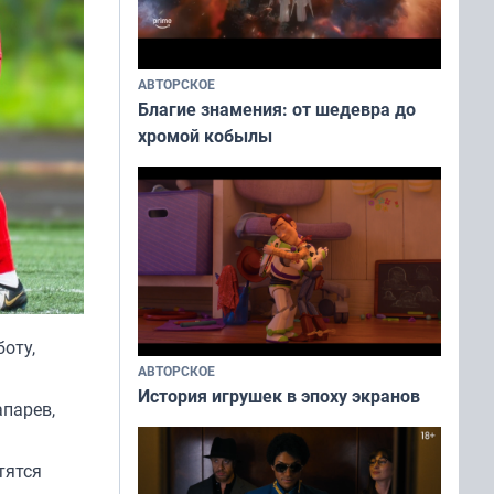
АВТОРСКОЕ
Благие знамения: от шедевра до
хромой кобылы
оту,
АВТОРСКОЕ
История игрушек в эпоху экранов
парев,
тятся