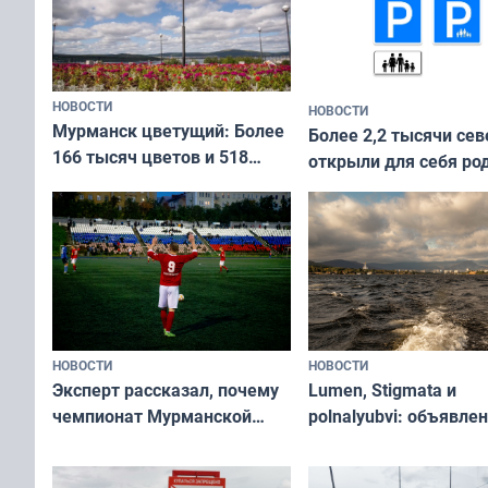
НОВОСТИ
НОВОСТИ
Мурманск цветущий: Более
Более 2,2 тысячи сев
166 тысяч цветов и 518
открыли для себя ро
вазонов
край в рамках проек
«Туризм для своих»
НОВОСТИ
НОВОСТИ
Эксперт рассказал, почему
Lumen, Stigmata и
чемпионат Мурманской
polnalyubvi: объявле
области по футболу остался
хедлайнеры фестива
незамеченным
«Имандра» в 2026 го