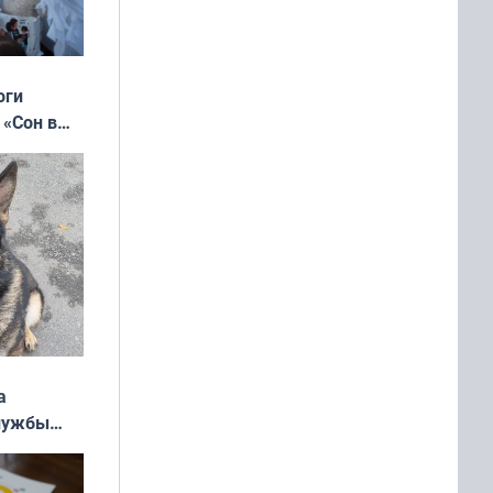
оги
 «Сон в
ь»
а
службы