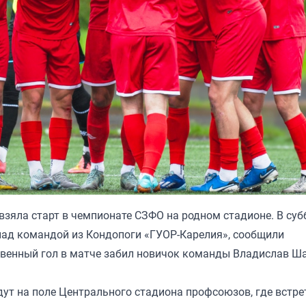
яла старт в чемпионате СЗФО на родном стадионе. В субб
над командой из Кондопоги «ГУОР-Карелия», сообщили
твенный гол в матче забил новичок команды Владислав Ша
дут на поле Центрального стадиона профсоюзов, где встре