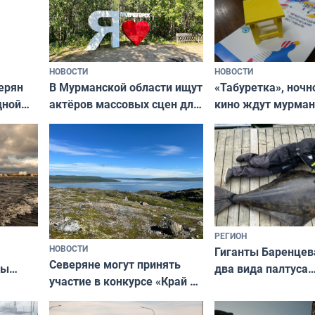
НОВОСТИ
НОВОСТИ
В Мурманской области ищут
ерян
«Табуретка», ночн
актёров массовых сцен для
дной
кино ждут мурман
съёмок в
та
выходные
короткометражном фильме
РЕГИОН
НОВОСТИ
Гиганты Баренцев
Северяне могут принять
два вида палтуса
ны
участие в конкурсе «Край у
и их рекордные т
ля
северной границы: фотогид
да