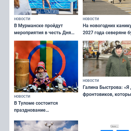
НОВОСТИ
НОВОСТИ
В Мурманске пройдут
На новогодних каник
мероприятия в честь Дня
2027 года северяне б
физкультурника
отдыхать 11 дней
НОВОСТИ
Галина Быстрова: «Я
фронтовиков, котор
НОВОСТИ
приехали осваивать 
В Туломе состоится
празднование
Международного дня
коренных народов мира