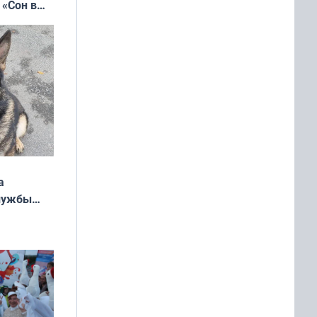
 «Сон в
ь»
а
службы