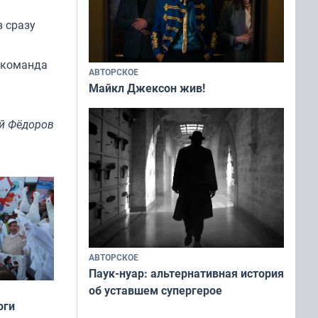
в сразу
 команда
АВТОРСКОЕ
Майкл Джексон жив!
й Фёдоров
АВТОРСКОЕ
Паук-нуар: альтернативная история
об уставшем супергерое
оги