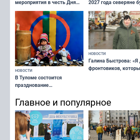
мероприятия в честь Дня
2027 года северяне б
физкультурника
отдыхать 11 дней
НОВОСТИ
Галина Быстрова: «Я
фронтовиков, котор
НОВОСТИ
приехали осваивать 
В Туломе состоится
празднование
Международного дня
Главное и популярное
коренных народов мира