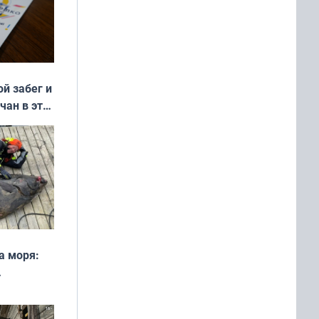
ой забег и
чан в эти
а моря:
рофеи