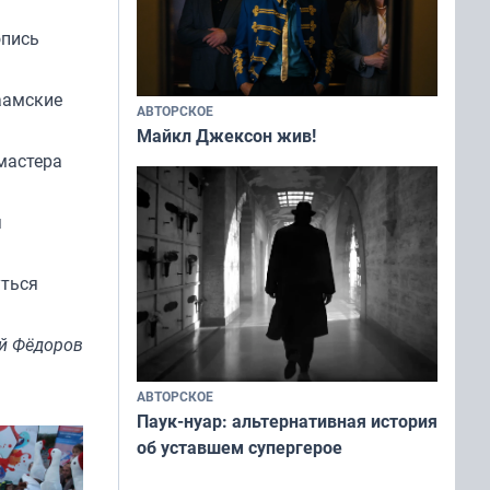
опись
аамские
АВТОРСКОЕ
Майкл Джексон жив!
мастера
я
уться
й Фёдоров
АВТОРСКОЕ
Паук-нуар: альтернативная история
об уставшем супергерое