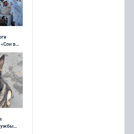
оги
 «Сон в
ь»
а
службы