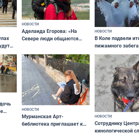
НОВОСТИ
Аделаида Егорова: «На
НОВОСТИ
В Коле подвели ит
улах
Севере люди общаются
пижамного забега
удут
не потому, что это выгодно,
Олимпийскую ноч
а потому что
ты им интересен»
 дочь
НОВОСТИ
ые
Мурманская Арт-
НОВОСТИ
Север»
Сотруднику Центр
библиотека приглашает к
кинологической 
сотрудничеству художников
ищут новый дом
и фотографов