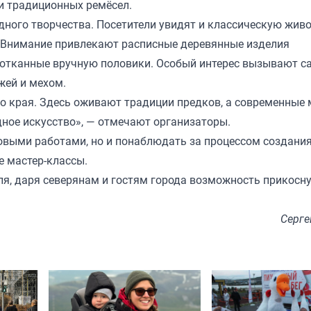
и традиционных ремёсел.
дного творчества. Посетители увидят и классическую жив
. Внимание привлекают расписные деревянные изделия
сотканные вручную половики. Особый интерес вызывают с
жей и мехом.
о края. Здесь оживают традиции предков, а современные 
ное искусство», — отмечают организаторы.
овыми работами, но и понаблюдать за процессом создани
е мастер-классы.
я, даря северянам и гостям города возможность прикосн
Серге