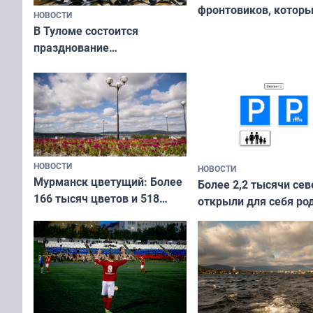
фронтовиков, котор
НОВОСТИ
приехали осваивать 
В Туломе состоится
празднование
Международного дня
коренных народов мира
НОВОСТИ
НОВОСТИ
Мурманск цветущий: Более
Более 2,2 тысячи сев
166 тысяч цветов и 518
открыли для себя ро
вазонов
край в рамках проек
«Туризм для своих»