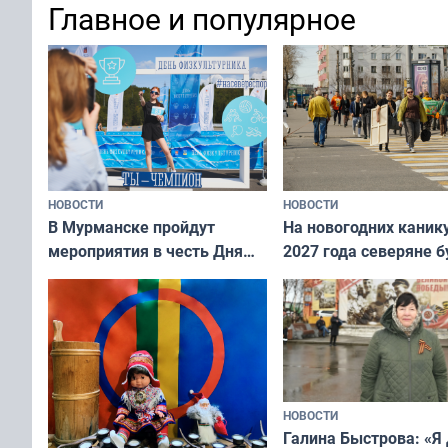
Главное и популярное
коренных народов мира
НОВОСТИ
НОВОСТИ
В Мурманске пройдут
На новогодних каник
мероприятия в честь Дня
2027 года северяне б
физкультурника
отдыхать 11 дней
НОВОСТИ
Галина Быстрова: «Я