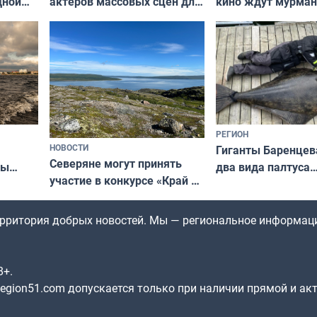
актёров массовых сцен для
дной
кино ждут мурман
съёмок в
та
выходные
короткометражном фильме
РЕГИОН
НОВОСТИ
Гиганты Баренцев
Северяне могут принять
два вида палтуса
ны
участие в конкурсе «Край у
и их рекордные т
ля
северной границы: фотогид
да
по Печенгскому округу»
территория добрых новостей. Мы — региональное информац
8+.
gion51.com допускается только при наличии прямой и ак