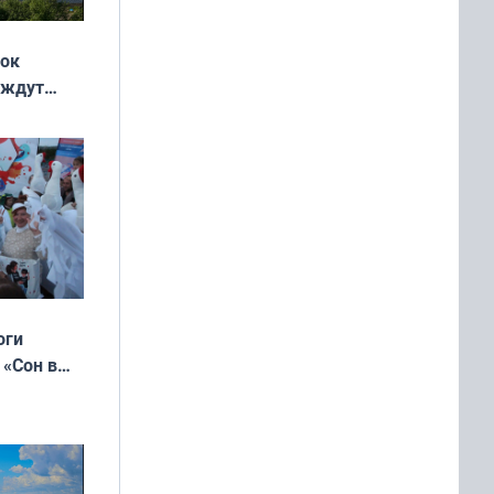
жок
 ждут
выходные
оги
 «Сон в
ь»