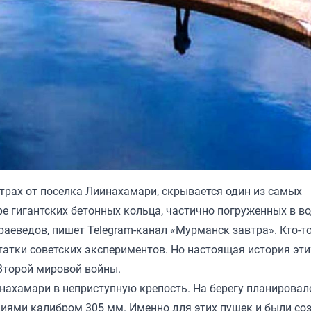
трах от поселка Лиинахамари, скрывается один из самых
е гигантских бетонных кольца, частично погруженных в во
аеведов, пишет Telegram-канал «Мурманск завтра». Кто-т
татки советских экспериментов. Но настоящая история эти
Второй мировой войны.
нахамари в неприступную крепость. На берегу планировал
иями калибром 305 мм. Именно для этих пушек и были со