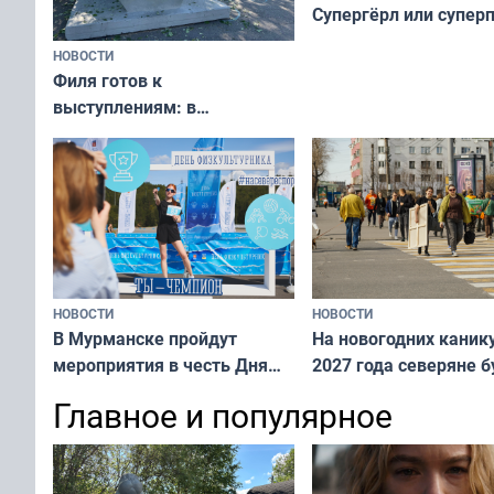
Супергёрл или супер
НОВОСТИ
Филя готов к
выступлениям: в
мурманском океанариуме
рассказали о состоянии
тюленей
НОВОСТИ
НОВОСТИ
В Мурманске пройдут
На новогодних каник
мероприятия в честь Дня
2027 года северяне б
физкультурника
отдыхать 11 дней
Главное и популярное