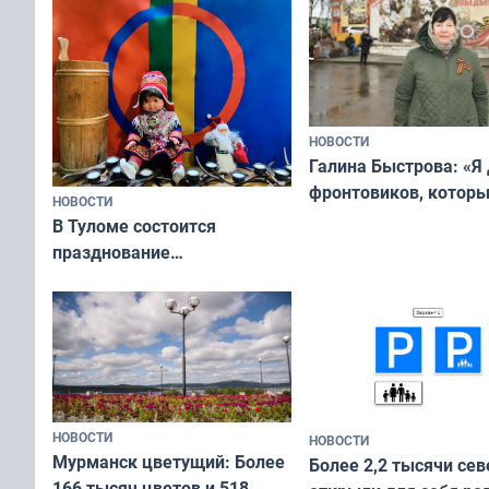
НОВОСТИ
Галина Быстрова: «Я
фронтовиков, котор
НОВОСТИ
приехали осваивать 
В Туломе состоится
празднование
Международного дня
коренных народов мира
НОВОСТИ
НОВОСТИ
Мурманск цветущий: Более
Более 2,2 тысячи сев
166 тысяч цветов и 518