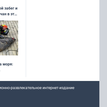
ой забег и
чан в эти
а моря:
рофеи
ионно-развлекательное интернет-издание