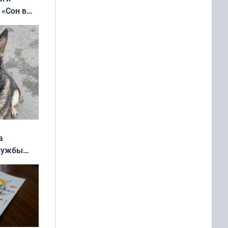
 «Сон в
ь»
а
службы