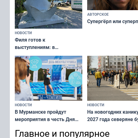
АВТОРСКОЕ
Супергёрл или супер
НОВОСТИ
Филя готов к
выступлениям: в
мурманском океанариуме
рассказали о состоянии
тюленей
НОВОСТИ
НОВОСТИ
В Мурманске пройдут
На новогодних каник
мероприятия в честь Дня
2027 года северяне б
физкультурника
отдыхать 11 дней
Главное и популярное