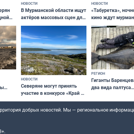
НОВОСТИ
НОВОСТИ
В Мурманской области ищут
ерян
«Табуретка», ночн
актёров массовых сцен для
дной
кино ждут мурман
съёмок в
та
выходные
короткометражном фильме
РЕГИОН
НОВОСТИ
Гиганты Баренцев
Северяне могут принять
два вида палтуса
ны
участие в конкурсе «Край у
и их рекордные т
ля
северной границы: фотогид
да
по Печенгскому округу»
территория добрых новостей. Мы — региональное информац
8+.