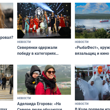
провал?
НОВОСТИ
НОВОСТИ
«РыбаФест», кру
Северянки одержали
вязальщиц и кино
победу в категориях
мурманчан в эти 
всероссийского конкурса
«Мисс и Миссис Великая
Русь»
НОВОСТИ
Аделаида Егорова: «На
НОВОСТИ
В Коле подвели ит
улах
Севере люди общаются