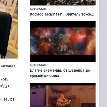
АВТОРСКОЕ
Космос засыпает… Зритель тоже…
АВТОРСКОЕ
е месяцы
Благие знамения: от шедевра до
хромой кобылы
иков.
ойдут
е четыре