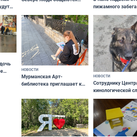
пижамного забега
удут
не потому, что это выгодно,
Олимпийскую ноч
а потому что
ты им интересен»
 дочь
НОВОСТИ
ые
Мурманская Арт-
НОВОСТИ
Север»
Сотруднику Центр
библиотека приглашает к
кинологической 
сотрудничеству художников
ищут новый дом
и фотографов