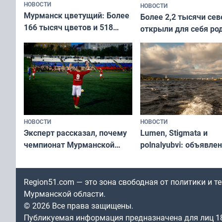
НОВОСТИ
НОВОСТИ
Мурманск цветущий: Более
Более 2,2 тысячи сев
166 тысяч цветов и 518
открыли для себя ро
вазонов
край в рамках проек
«Туризм для своих»
НОВОСТИ
НОВОСТИ
Эксперт рассказал, почему
Lumen, Stigmata и
чемпионат Мурманской
polnalyubvi: объявле
области по футболу остался
хедлайнеры фестива
незамеченным
«Имандра» в 2026 го
Region51.com — это зона свободная от политики и 
Мурманской области.
© 2026 Все права защищены.
Публикуемая информация предназначена для лиц 1