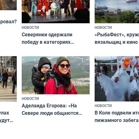
провал?
НОВОСТИ
НОВОСТИ
«РыбаФест», кру
Северянки одержали
вязальщиц и кино
победу в категориях
мурманчан в эти 
всероссийского конкурса
«Мисс и Миссис Великая
Русь»
НОВОСТИ
Аделаида Егорова: «На
НОВОСТИ
В Коле подвели ит
улах
Севере люди общаются
пижамного забега
удут
не потому, что это выгодно,
Олимпийскую ноч
а потому что
ты им интересен»