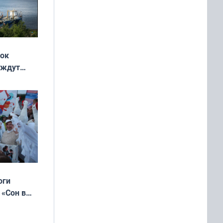
жок
 ждут
выходные
оги
 «Сон в
ь»