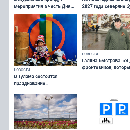
мероприятия в честь Дня
2027 года северяне б
физкультурника
отдыхать 11 дней
НОВОСТИ
Галина Быстрова: «Я
фронтовиков, котор
НОВОСТИ
приехали осваивать 
В Туломе состоится
празднование
Международного дня
коренных народов мира