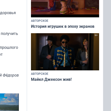
здоровья
АВТОРСКОЕ
История игрушек в эпоху экранов
 получить
 прошлого
ют
АВТОРСКОЕ
й Фёдоров
Майкл Джексон жив!