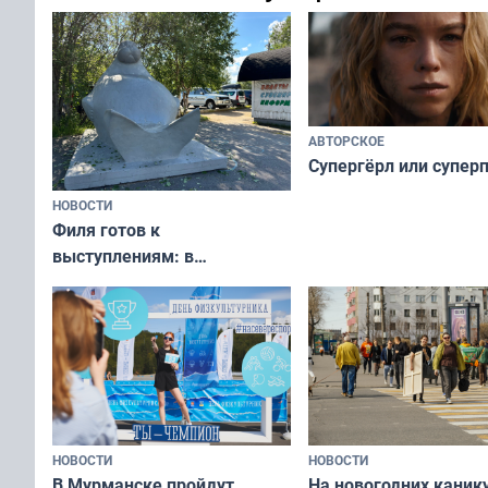
АВТОРСКОЕ
Супергёрл или супер
НОВОСТИ
Филя готов к
выступлениям: в
мурманском океанариуме
рассказали о состоянии
тюленей
НОВОСТИ
НОВОСТИ
В Мурманске пройдут
На новогодних каник