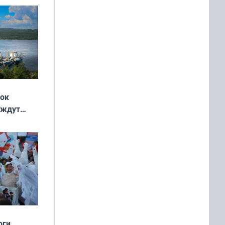
жок
 ждут
выходные
оги