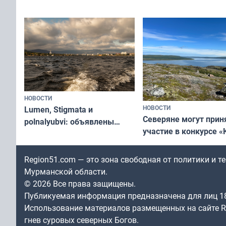
съёмок в
край в рамках проекта
короткометражном 
«Туризм для своих»
НОВОСТИ
НОВОСТИ
Lumen, Stigmata и
Северяне могут прин
polnalyubvi: объявлены
участие в конкурсе «
хедлайнеры фестиваля
северной границы: ф
«Имандра» в 2026 года
по Печенгскому окру
Region51.com — это зона свободная от политики и 
Мурманской области.
© 2026 Все права защищены.
Публикуемая информация предназначена для лиц 1
Использование материалов размещенных на сайте Re
гнев суровых северных Богов.