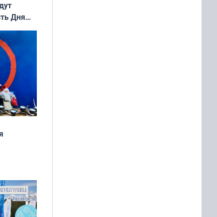
дут
сть Дня
я
дня
 мира