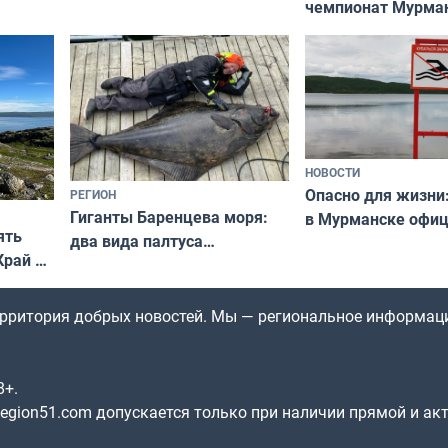
чемпионат Мурма
выходные
области по футбол
фильме
незамеченным
НОВОСТИ
Опасно для жизни
РЕГИОН
Гиганты Баренцева моря:
в Мурманске офи
ять
два вида палтуса
запретили купать
Край у
и их рекордные трофеи
в городских водоё
отогид
гу»
территория добрых новостей. Мы — региональное информац
8+.
gion51.com допускается только при наличии прямой и ак