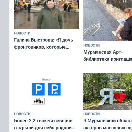
НОВОСТИ
Галина Быстрова: «Я дочь
НОВОСТИ
фронтовиков, которые
Мурманская Арт-
приехали осваивать Север»
библиотека приглаша
сотрудничеству худ
и фотографов
НОВОСТИ
НОВОСТИ
В Мурманской облас
Более 2,2 тысячи северян
актёров массовых сц
открыли для себя родной