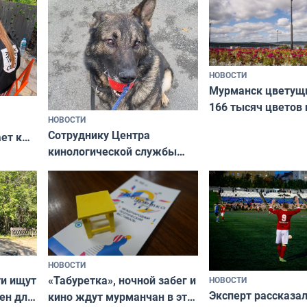
НОВОСТИ
Мурманск цветущи
166 тысяч цветов 
НОВОСТИ
вазонов
Сотруднику Центра
ет к
кинологической службы
ожников
ищут новый дом
НОВОСТИ
ти ищут
«Табуретка», ночной забег и
НОВОСТИ
Эксперт рассказал
ен для
кино ждут мурманчан в эти