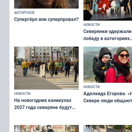
АВТОРСКОЕ
Супергёрл или суперпровал?
НОВОСТИ
Северянки одержали
победу в категориях
всероссийского конк
«Мисс и Миссис Вели
Русь»
НОВОСТИ
Аделаида Егорова: «
НОВОСТИ
На новогодних каникулах
Севере люди общают
2027 года северяне будут
не потому, что это вы
отдыхать 11 дней
а потому что
ты им интересен»