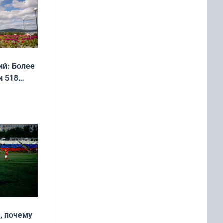
й: Более
и 518
, почему