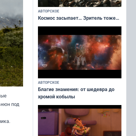
АВТОРСКОЕ
Космос засыпает… Зритель тоже…
АВТОРСКОЕ
Благие знамения: от шедевра до
вые
хромой кобылы
ьнюн под
ника.