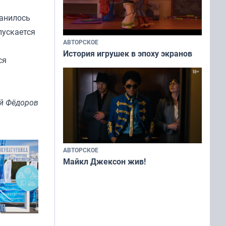
ранилось
пускается
АВТОРСКОЕ
История игрушек в эпоху экранов
ся
й Фёдоров
АВТОРСКОЕ
Майкл Джексон жив!