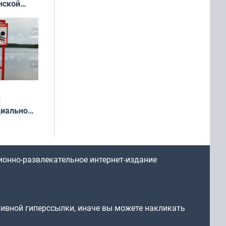
нской
у остался
:
циально
ся
мах
ионно-развлекательное интернет-издание
тивной гиперссылки, иначе вы можете накликать