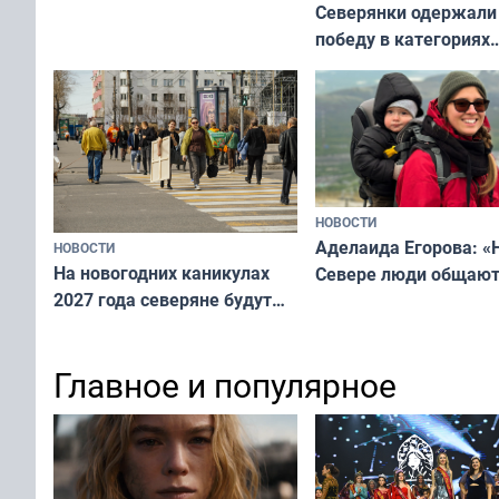
Северянки одержали
победу в категориях
всероссийского конк
«Мисс и Миссис Вели
Русь»
НОВОСТИ
Аделаида Егорова: «
НОВОСТИ
На новогодних каникулах
Севере люди общают
2027 года северяне будут
не потому, что это вы
отдыхать 11 дней
а потому что
ты им интересен»
Главное и популярное