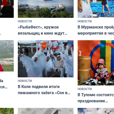
НОВОСТИ
НОВОСТИ
«РыбаФест», кружок
В Мурманске прой
вязальщиц и кино ждут
мероприятия в че
мурманчан в эти выходные
урса
физкультурника
кая
На
НОВОСТИ
В Коле подвели итоги
ся
НОВОСТИ
пижамного забега «Сон в
годно,
В Туломе состоитс
Олимпийскую ночь»
празднование
Международного 
коренных народов