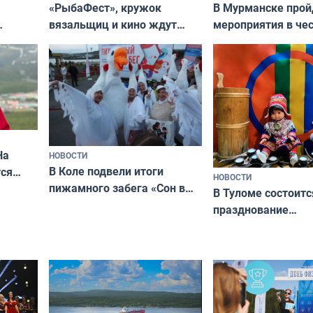
«РыбаФест», кружок
В Мурманске прой
вязальщиц и кино ждут
мероприятия в че
мурманчан в эти выходные
урса
физкультурника
кая
На
НОВОСТИ
В Коле подвели итоги
ся
НОВОСТИ
пижамного забега «Сон в
годно,
В Туломе состоитс
Олимпийскую ночь»
празднование
Международного 
коренных народов