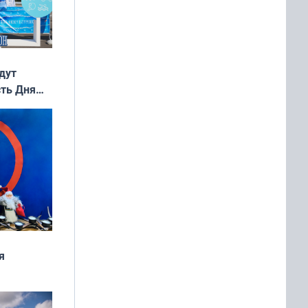
дут
сть Дня
я
дня
 мира