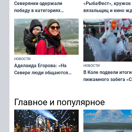
«РыбаФест», кружок
Северянки одержали
вязальщиц и кино ж
победу в категориях
мурманчан в эти вы
всероссийского конкурса
«Мисс и Миссис Великая
Русь»
НОВОСТИ
Аделаида Егорова: «На
НОВОСТИ
В Коле подвели итоги
Севере люди общаются
пижамного забега «С
не потому, что это выгодно,
Олимпийскую ночь»
а потому что
ты им интересен»
Главное и популярное