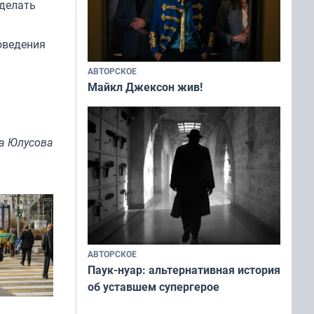
сделать
оведения
АВТОРСКОЕ
Майкл Джексон жив!
а Юлусова
АВТОРСКОЕ
Паук-нуар: альтернативная история
об уставшем супергерое