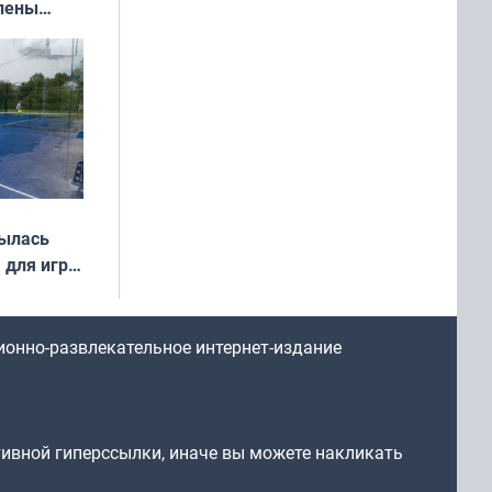
влены
иваля
года
рылась
 для игры
ионно-развлекательное интернет-издание
тивной гиперссылки, иначе вы можете накликать