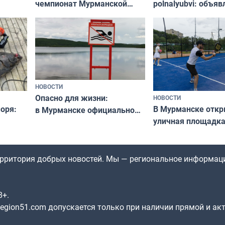
чемпионат Мурманской
polnalyubvi: объя
области по футболу остался
хедлайнеры фест
незамеченным
«Имандра» в 2026 
НОВОСТИ
Опасно для жизни:
НОВОСТИ
оря:
В Мурманске отк
в Мурманске официально
уличная площадка
запретили купаться
еи
в падел
в городских водоёмах
территория добрых новостей. Мы — региональное информац
8+.
gion51.com допускается только при наличии прямой и ак