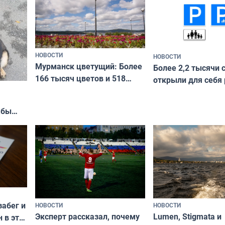
НОВОСТИ
НОВОСТИ
Мурманск цветущий: Более
Более 2,2 тысячи 
166 тысяч цветов и 518
открыли для себя
вазонов
край в рамках про
«Туризм для своих
жбы
забег и
НОВОСТИ
НОВОСТИ
Эксперт рассказал, почему
Lumen, Stigmata и
 в эти