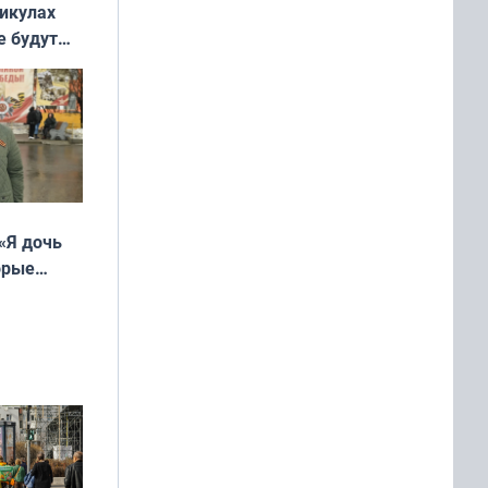
никулах
е будут
«Я дочь
орые
ть Север»