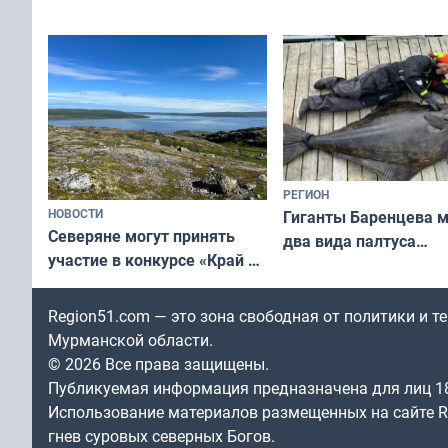
съёмок в
выходные
короткометражном фильме
РЕГИОН
НОВОСТИ
Гиганты Баренцева м
Северяне могут принять
два вида палтуса
участие в конкурсе «Край у
и их рекордные троф
северной границы: фотогид
по Печенгскому округу»
Region51.com — это зона свободная от политики и 
Мурманской области.
© 2026 Все права защищены.
Публикуемая информация предназначена для лиц 1
Использование материалов размещенных на сайте Re
гнев суровых северных Богов.