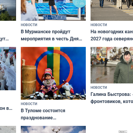
НОВОСТИ
НОВОСТИ
В Мурманске пройдут
На новогодних ка
дут
мероприятия в честь Дня
2027 года северян
ходные
физкультурника
отдыхать 11 дней
НОВОСТИ
Галина Быстрова: 
фронтовиков, кот
НОВОСТИ
он в
приехали осваива
В Туломе состоится
празднование
Международного дня
коренных народов мира