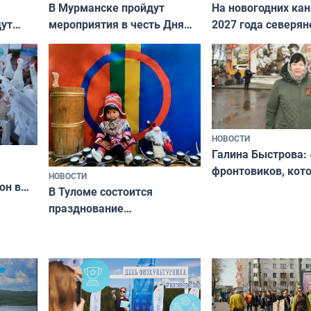
В Мурманске пройдут
На новогодних ка
дут
мероприятия в честь Дня
2027 года северян
ходные
физкультурника
отдыхать 11 дней
НОВОСТИ
Галина Быстрова: 
фронтовиков, кот
НОВОСТИ
он в
приехали осваива
В Туломе состоится
празднование
Международного дня
коренных народов мира