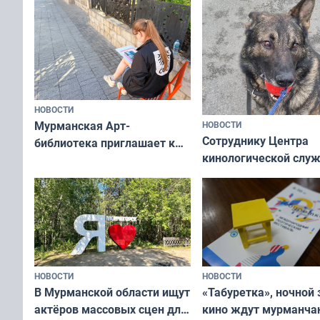
НОВОСТИ
Мурманская Арт-
НОВОСТИ
Сотруднику Центра
библиотека приглашает к
кинологической слу
сотрудничеству художников
ищут новый дом
и фотографов
НОВОСТИ
НОВОСТИ
В Мурманской области ищут
«Табуретка», ночной 
актёров массовых сцен для
кино ждут мурманчан