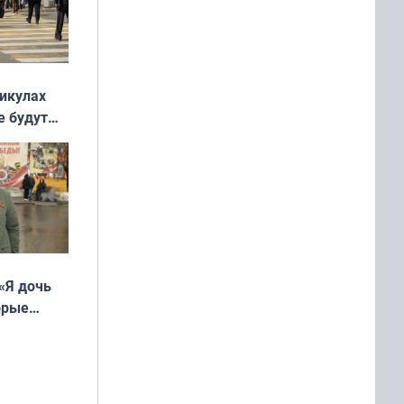
никулах
е будут
«Я дочь
орые
ть Север»