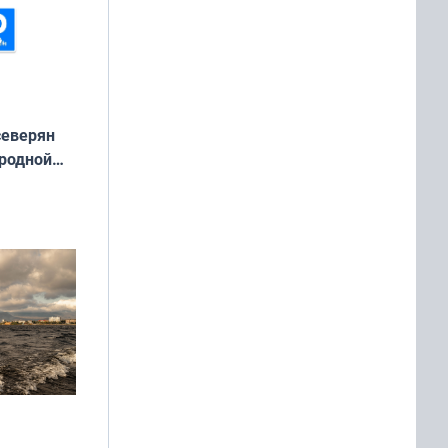
северян
 родной
екта
»