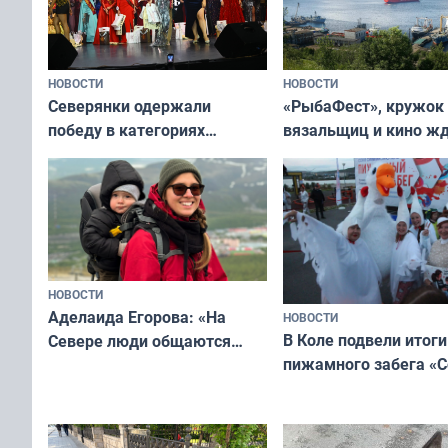
НОВОСТИ
НОВОСТИ
«РыбаФест», кружок
Северянки одержали
вязальщиц и кино ж
победу в категориях
мурманчан в эти вы
всероссийского конкурса
«Мисс и Миссис Великая
Русь»
НОВОСТИ
Аделаида Егорова: «На
НОВОСТИ
В Коле подвели итоги
Севере люди общаются
пижамного забега «С
не потому, что это выгодно,
Олимпийскую ночь»
а потому что
ты им интересен»