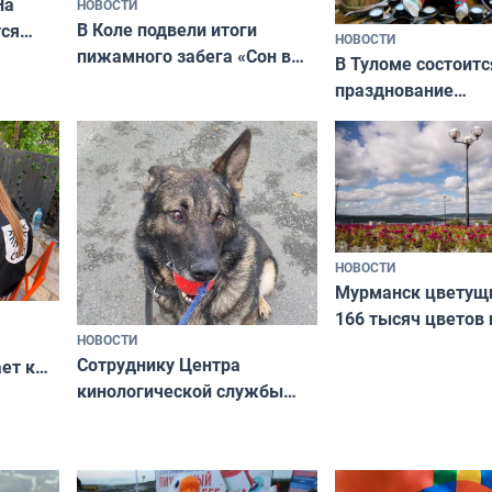
На
НОВОСТИ
В Коле подвели итоги
ся
НОВОСТИ
пижамного забега «Сон в
годно,
В Туломе состоитс
Олимпийскую ночь»
празднование
Международного 
коренных народов
НОВОСТИ
Мурманск цветущи
166 тысяч цветов 
НОВОСТИ
вазонов
Сотруднику Центра
ет к
кинологической службы
ожников
ищут новый дом