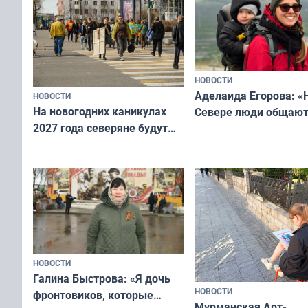
НОВОСТИ
Аделаида Егорова: «
НОВОСТИ
На новогодних каникулах
Севере люди общают
2027 года северяне будут
не потому, что это вы
отдыхать 11 дней
а потому что
ты им интересен»
НОВОСТИ
Галина Быстрова: «Я дочь
НОВОСТИ
фронтовиков, которые
Мурманская Арт-