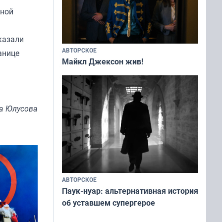
рной
казали
АВТОРСКОЕ
анице
Майкл Джексон жив!
а Юлусова
АВТОРСКОЕ
Паук-нуар: альтернативная история
об уставшем супергерое