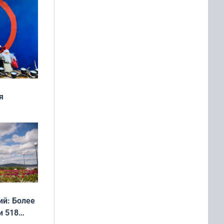
я
дня
 мира
й: Более
и 518