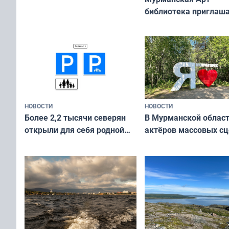
приехали осваивать Север»
библиотека приглаша
сотрудничеству худ
и фотографов
НОВОСТИ
НОВОСТИ
В Мурманской облас
Более 2,2 тысячи северян
актёров массовых сц
открыли для себя родной
съёмок в
край в рамках проекта
короткометражном 
«Туризм для своих»