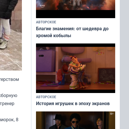
АВТОРСКОЕ
Благие знамения: от шедевра до
хромой кобылы
терством
 сборную
АВТОРСКОЕ
История игрушек в эпоху экранов
 тренер
иорок, 8