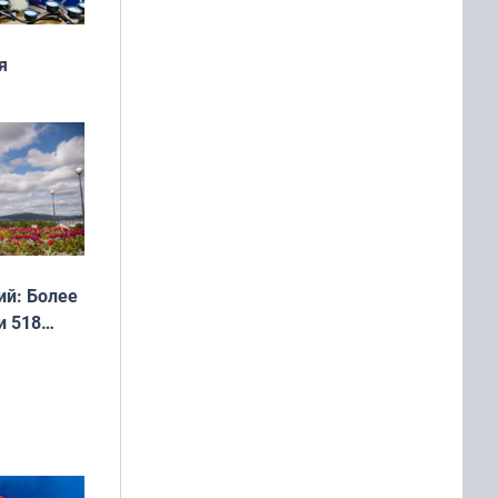
я
дня
 мира
й: Более
и 518