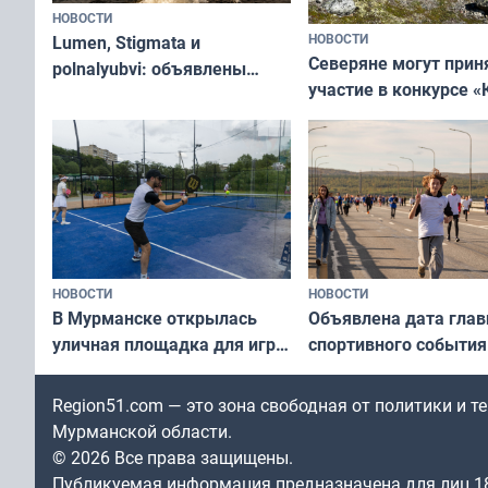
НОВОСТИ
НОВОСТИ
Lumen, Stigmata и
Северяне могут прин
polnalyubvi: объявлены
участие в конкурсе «
хедлайнеры фестиваля
северной границы: ф
«Имандра» в 2026 года
по Печенгскому окру
НОВОСТИ
НОВОСТИ
В Мурманске открылась
Объявлена дата глав
уличная площадка для игры
спортивного события
в падел
Заполярья: как заро
фестиваль «Гольфст
Region51.com — это зона свободная от политики и 
Мурманской области.
© 2026 Все права защищены.
Публикуемая информация предназначена для лиц 1