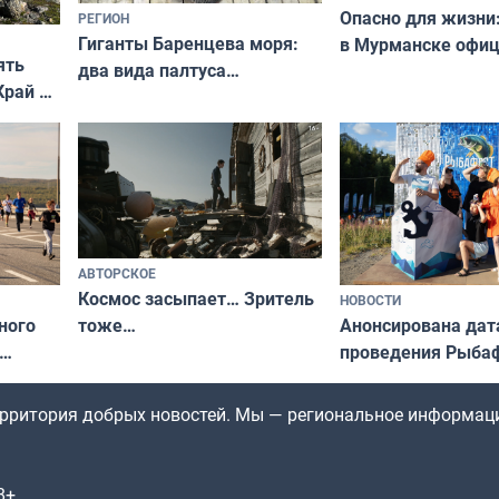
Опасно для жизни
РЕГИОН
Гиганты Баренцева моря:
в Мурманске офи
ять
два вида палтуса
запретили купать
Край у
и их рекордные трофеи
в городских водоё
отогид
гу»
АВТОРСКОЕ
Космос засыпает… Зритель
НОВОСТИ
ного
Анонсирована дат
тоже…
проведения Рыбаф
ждался
2026 году
рим»
территория добрых новостей. Мы — региональное информац
8+.