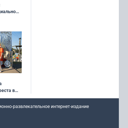
:
циально
ся
мах
а
еста в
ионно-развлекательное интернет-издание