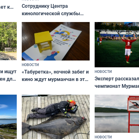
вазонов
Сотруднику Центра
ет к
кинологической службы
ожников
ищут новый дом
НОВОСТИ
ти ищут
«Табуретка», ночной забег и
НОВОСТИ
Эксперт рассказал
ен для
кино ждут мурманчан в эти
чемпионат Мурма
выходные
области по футбол
фильме
незамеченным
НОВОСТИ