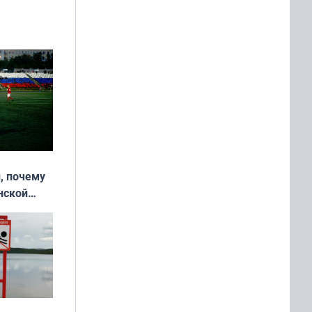
, почему
нской
у остался