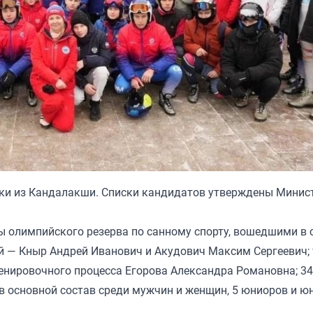
ики из Кандалакши. Списки кандидатов утверждены Минис
 олимпийского резерва по санному спорту, вошедшими в
й — Кныр Андрей Иванович и Акудович Максим Сергеевич;
енировочного процесса Егорова Александра Романовна; 34
в основной состав среди мужчин и женщин, 5 юниоров и юн