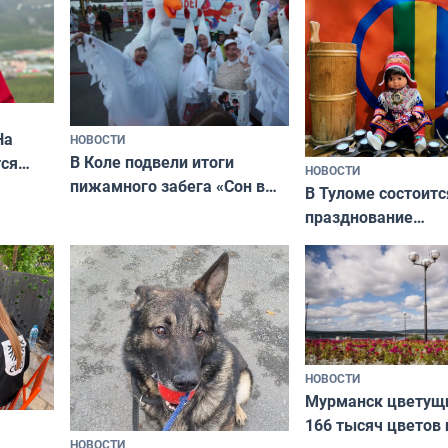
На
НОВОСТИ
В Коле подвели итоги
ся
НОВОСТИ
пижамного забега «Сон в
годно,
В Туломе состоитс
Олимпийскую ночь»
празднование
Международного 
коренных народов
НОВОСТИ
Мурманск цветущи
166 тысяч цветов 
НОВОСТИ