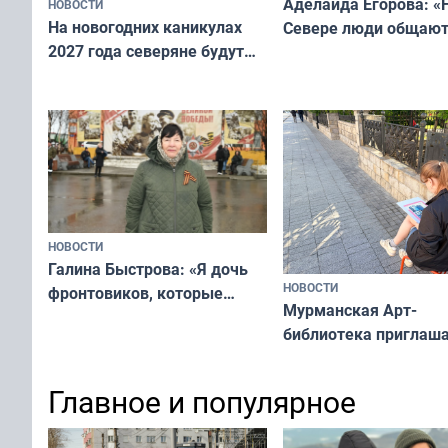
Аделаида Егорова: «
НОВОСТИ
На новогодних каникулах
Севере люди общают
2027 года северяне будут
не потому, что это вы
отдыхать 11 дней
а потому что
ты им интересен»
НОВОСТИ
Галина Быстрова: «Я дочь
НОВОСТИ
фронтовиков, которые
Мурманская Арт-
приехали осваивать Север»
библиотека приглаша
сотрудничеству худ
и фотографов
Главное и популярное