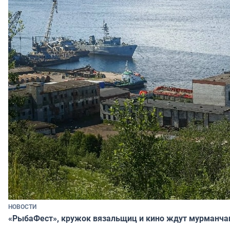
НОВОСТИ
«РыбаФест», кружок вязальщиц и кино ждут мурманча