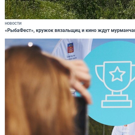
НОВОСТИ
«РыбаФест», кружок вязальщиц и кино ждут мурманча