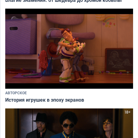
Благие знамения: от шедевра до хромой кобылы
АВТОРСКОЕ
История игрушек в эпоху экранов