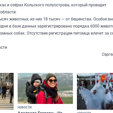
ках и озёрах Кольского полуострова, который проводит
области.
ысяч животных, из них 18 тысяч — от бешенства. Особое в
одня в базе данных зарегистрировано порядка 6000 живот
омных собак. Отсутствие регистрации питомца влечет за с
асти
Серге
НОВОСТИ
Аделаида Егорова: «На
НОВОСТИ