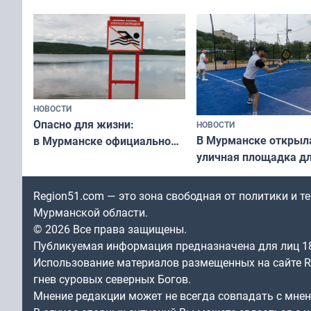
незамеченным
«Имандра» в 2026 го
НОВОСТИ
Опасно для жизни:
НОВОСТИ
В Мурманске открыл
в Мурманске официально
уличная площадка д
запретили купаться
в падел
в городских водоёмах
Region51.com — это зона свободная от политики и 
Мурманской области.
© 2026 Все права защищены.
Публикуемая информация предназначена для лиц 1
Использование материалов размещенных на сайте Re
гнев суровых северных Богов.
Мнение редакции может не всегда совпадать с мне