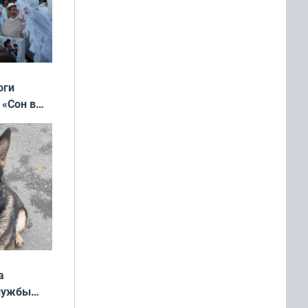
оги
 «Сон в
ь»
а
службы