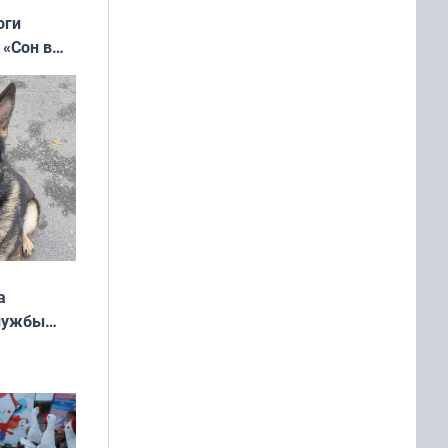
оги
 «Сон в
ь»
а
службы