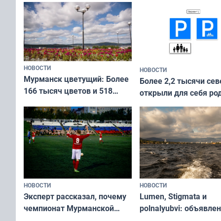
коренных народов мира
НОВОСТИ
НОВОСТИ
Мурманск цветущий: Более
Более 2,2 тысячи сев
166 тысяч цветов и 518
открыли для себя ро
вазонов
край в рамках проек
«Туризм для своих»
НОВОСТИ
НОВОСТИ
Эксперт рассказал, почему
Lumen, Stigmata и
чемпионат Мурманской
polnalyubvi: объявле
области по футболу остался
хедлайнеры фестива