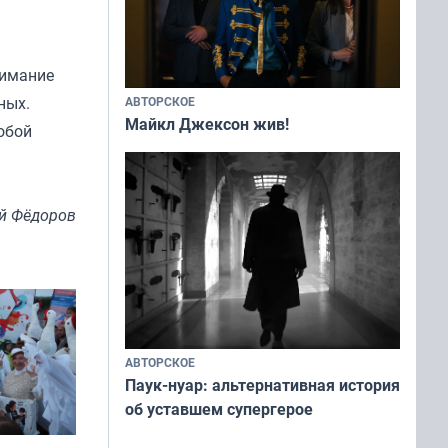
нимание
ных.
АВТОРСКОЕ
Майкл Джексон жив!
обой
й Фёдоров
АВТОРСКОЕ
Паук-нуар: альтернативная история
об уставшем супергерое