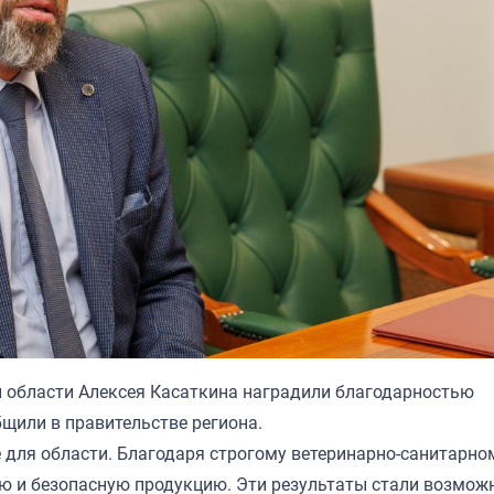
 области Алексея Касаткина наградили благодарностью
бщили в правительстве региона.
 для области. Благодаря строгому ветеринарно-санитарно
ю и безопасную продукцию. Эти результаты стали возмож