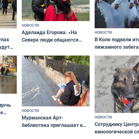
НОВОСТИ
Аделаида Егорова: «На
НОВОСТИ
В Коле подвели ит
улах
Севере люди общаются
пижамного забега
удут
не потому, что это выгодно,
Олимпийскую ноч
а потому что
ты им интересен»
 дочь
НОВОСТИ
ые
Мурманская Арт-
НОВОСТИ
Север»
Сотруднику Центр
библиотека приглашает к
кинологической 
сотрудничеству художников