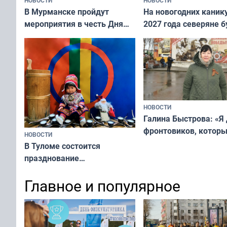
В Мурманске пройдут
На новогодних каник
мероприятия в честь Дня
2027 года северяне б
физкультурника
отдыхать 11 дней
НОВОСТИ
Галина Быстрова: «Я
фронтовиков, котор
НОВОСТИ
приехали осваивать 
В Туломе состоится
празднование
Международного дня
Главное и популярное
коренных народов мира