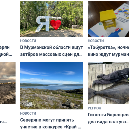
ищут новый дом
и фотографов
НОВОСТИ
НОВОСТИ
В Мурманской области ищут
ерян
«Табуретка», ночн
актёров массовых сцен для
дной
кино ждут мурман
съёмок в
та
выходные
короткометражном фильме
РЕГИОН
НОВОСТИ
Гиганты Баренцев
Северяне могут принять
два вида палтуса
ны
участие в конкурсе «Край у
и их рекордные т
ля