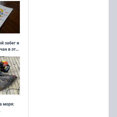
ой забег и
чан в эти
а моря:
рофеи