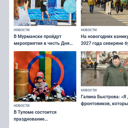
НОВОСТИ
НОВОСТИ
В Мурманске пройдут
На новогодних каник
мероприятия в честь Дня
2027 года северяне б
физкультурника
отдыхать 11 дней
НОВОСТИ
Галина Быстрова: «Я
фронтовиков, котор
НОВОСТИ
приехали осваивать 
В Туломе состоится
празднование
Международного дня