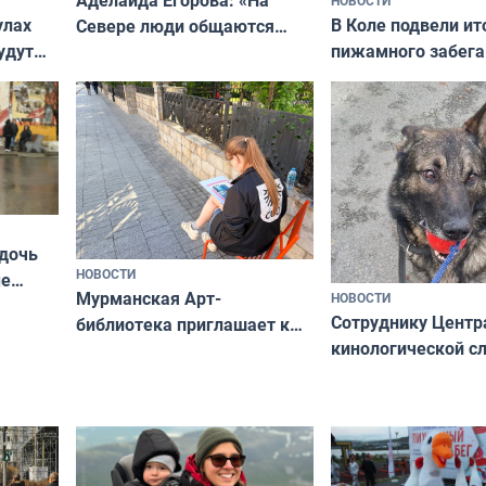
В Коле подвели ит
улах
Севере люди общаются
пижамного забега
удут
не потому, что это выгодно,
Олимпийскую ноч
а потому что
ты им интересен»
 дочь
НОВОСТИ
ые
Мурманская Арт-
НОВОСТИ
Север»
Сотруднику Центр
библиотека приглашает к
кинологической 
сотрудничеству художников
ищут новый дом
и фотографов