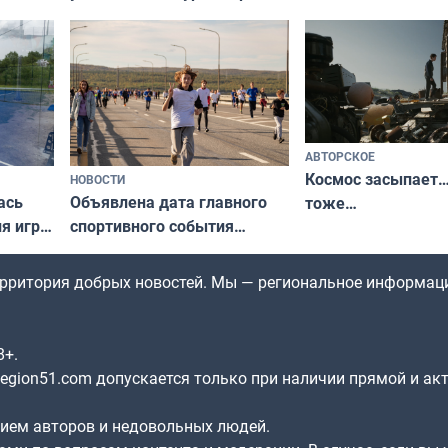
северной границы: фотогид
да
по Печенгскому округу»
АВТОРСКОЕ
Космос засыпает…
НОВОСТИ
ась
Объявлена дата главного
тоже…
ля игры
спортивного события
Заполярья: как зарождался
фестиваль «Гольфстрим»
территория добрых новостей. Мы — региональное информац
8+.
gion51.com допускается только при наличии прямой и ак
нием авторов и недовольных людей.