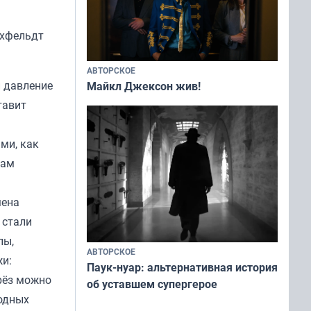
ихфельдт
АВТОРСКОЕ
и давление
Майкл Джексон жив!
тавит
ми, как
там
мена
 стали
пы,
АВТОРСКОЕ
жи:
Паук-нуар: альтернативная история
рёз можно
об уставшем супергерое
родных