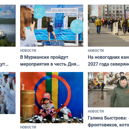
НОВОСТИ
НОВОСТИ
В Мурманске пройдут
На новогодних ка
дут
мероприятия в честь Дня
2027 года северян
ходные
физкультурника
отдыхать 11 дней
НОВОСТИ
Галина Быстрова: 
фронтовиков, кот
НОВОСТИ