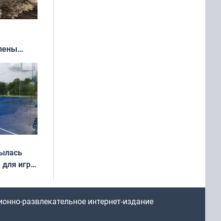
влены
иваля
года
рылась
 для игры
ионно-развлекательное интернет-издание