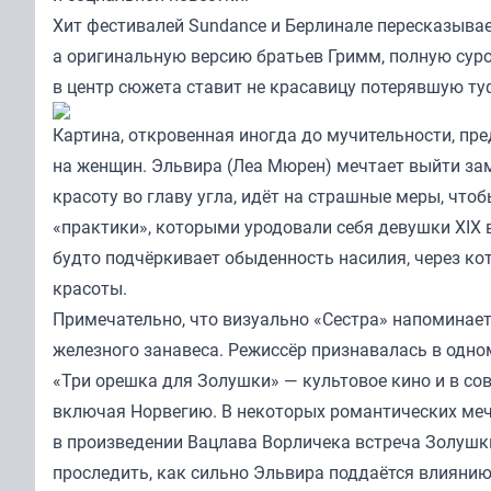
Хит фестивалей Sundance и Берлинале пересказывае
а оригинальную версию братьев Гримм, полную сур
в центр сюжета ставит не красавицу потерявшую туф
Картина, откровенная иногда до мучительности, пр
на женщин. Эльвира (Леа Мюрен) мечтает выйти зам
красоту во главу угла, идёт на страшные меры, что
«практики», которыми уродовали себя девушки XIX 
будто подчёркивает обыденность насилия, через к
красоты.
Примечательно, что визуально «Сестра» напоминает
железного занавеса. Режиссёр признавалась в одно
«Три орешка для Золушки» — культовое кино и в со
включая Норвегию. В некоторых романтических меч
в произведении Вацлава Ворличека встреча Золушки
проследить, как сильно Эльвира поддаётся влиянию