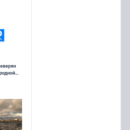
ть Север»
северян
 родной
екта
»