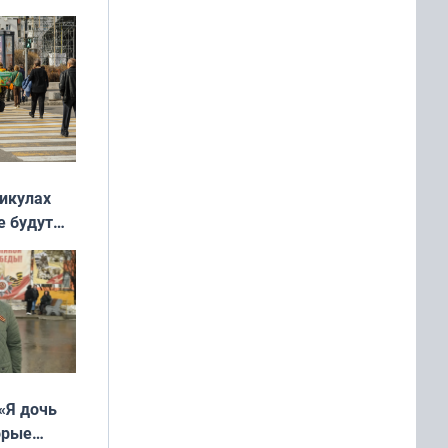
никулах
е будут
«Я дочь
орые