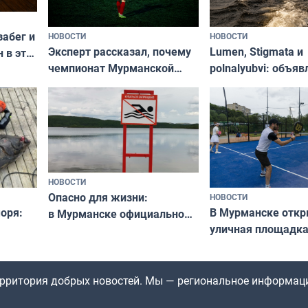
забег и
НОВОСТИ
НОВОСТИ
Эксперт рассказал, почему
Lumen, Stigmata и
 в эти
чемпионат Мурманской
polnalyubvi: объя
области по футболу остался
хедлайнеры фест
незамеченным
«Имандра» в 2026 
НОВОСТИ
Опасно для жизни:
НОВОСТИ
оря:
В Мурманске отк
в Мурманске официально
уличная площадка
запретили купаться
еи
в падел
в городских водоёмах
территория добрых новостей. Мы — региональное информац