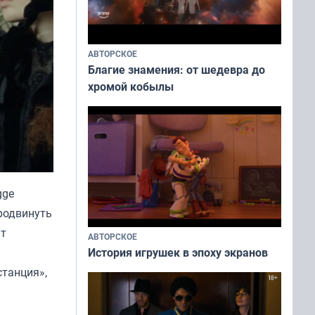
АВТОРСКОЕ
Благие знамения: от шедевра до
хромой кобылы
gge
продвинуть
ит
АВТОРСКОЕ
История игрушек в эпоху экранов
станция»,