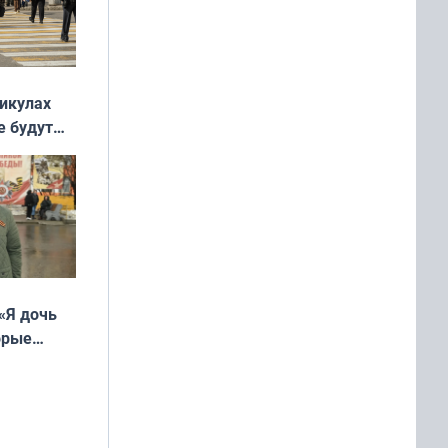
никулах
е будут
«Я дочь
орые
ть Север»