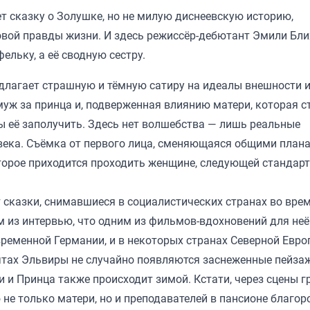
т сказку о Золушке, но не милую диснеевскую историю,
овой правды жизни. И здесь режиссёр-дебютант Эмили Бл
ельку, а её сводную сестру.
едлагает страшную и тёмную сатиру на идеалы внешности 
уж за принца и, подверженная влиянию матери, которая с
бы её заполучить. Здесь нет волшебства — лишь реальные
века. Съёмка от первого лица, сменяющаяся общими плана
оторое приходится проходить женщине, следующей стандар
 сказки, снимавшиеся в социалистических странах во вре
м из интервью, что одним из фильмов-вдохновений для неё
временной Германии, и в некоторых странах Северной Евро
тах Эльвиры не случайно появляются заснеженные пейза
 и Принца также происходит зимой. Кстати, через сцены г
 не только матери, но и преподавателей в пансионе благо