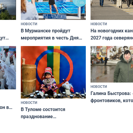
НОВОСТИ
НОВОСТИ
В Мурманске пройдут
На новогодних ка
дут
мероприятия в честь Дня
2027 года северян
ходные
физкультурника
отдыхать 11 дней
НОВОСТИ
Галина Быстрова: 
фронтовиков, кот
НОВОСТИ
он в
приехали осваива
В Туломе состоится
празднование
Международного дня
коренных народов мира