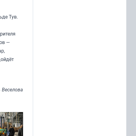
ьде Тув.
зрителя
тов —
р,
дойдёт
 Веселова