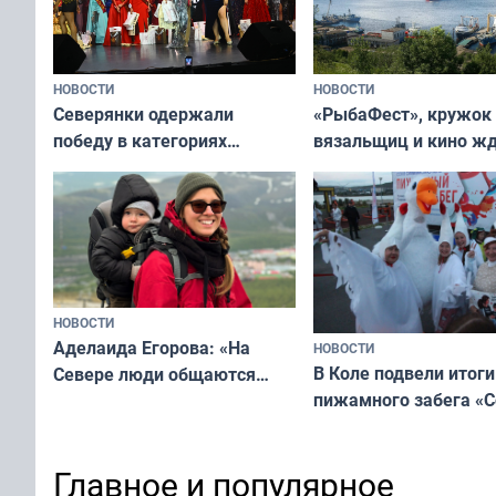
НОВОСТИ
НОВОСТИ
«РыбаФест», кружок
Северянки одержали
вязальщиц и кино ж
победу в категориях
мурманчан в эти вы
всероссийского конкурса
«Мисс и Миссис Великая
Русь»
НОВОСТИ
Аделаида Егорова: «На
НОВОСТИ
В Коле подвели итоги
Севере люди общаются
пижамного забега «С
не потому, что это выгодно,
Олимпийскую ночь»
а потому что
ты им интересен»
Главное и популярное