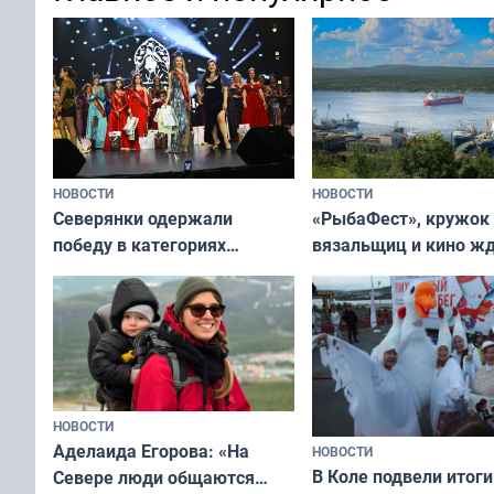
НОВОСТИ
НОВОСТИ
«РыбаФест», кружок
Северянки одержали
вязальщиц и кино ж
победу в категориях
мурманчан в эти вы
всероссийского конкурса
«Мисс и Миссис Великая
Русь»
НОВОСТИ
Аделаида Егорова: «На
НОВОСТИ
В Коле подвели итоги
Севере люди общаются