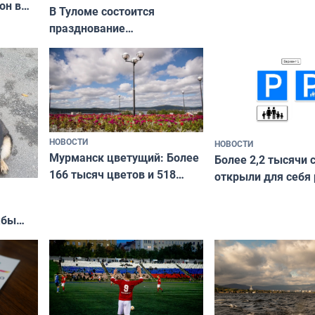
он в
приехали осваива
В Туломе состоится
празднование
Международного дня
коренных народов мира
НОВОСТИ
НОВОСТИ
Мурманск цветущий: Более
Более 2,2 тысячи 
166 тысяч цветов и 518
открыли для себя
вазонов
край в рамках про
«Туризм для своих
жбы