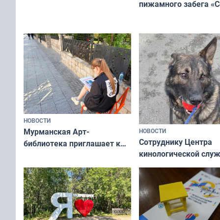
пижамного забега «С
не потому, что это выгодно,
Олимпийскую ночь»
а потому что
ты им интересен»
НОВОСТИ
Мурманская Арт-
НОВОСТИ
Сотруднику Центра
библиотека приглашает к
кинологической слу
сотрудничеству художников
ищут новый дом
и фотографов