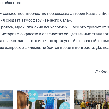
го общества.
 совместное творчество норвежских авторов Каада и Вил
ния создаёт атмосферу «вечного бала».
Гротеск, мрак, глубокий психологизм — всё это требует от 
м историям о красоте и опасностях общественных стандар
дт впечатляет — это истинно артхаусный сказочный кошма
ые жанровые фильмы, не боится крови и контраста. Да, по
Любовь