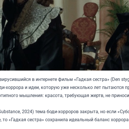
вирусившийся в интернете фильм «Гадкая сестра» (Den sty
боди-хоррора и идеи, которую уже несколько лет пытаются 
отипного мышления: красота, требующая жертв, не принос
ubstance, 2024) тема боди-хорроров закрыта, но если «Суб
е, то «Гадкая сестра» сохранила идеальный баланс хоррора