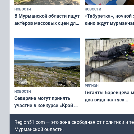
НОВОСТИ
НОВОСТИ
В Мурманской области ищут
«Табуретка», ночной 
актёров массовых сцен для
кино ждут мурманчан
съёмок в
выходные
короткометражном фильме
РЕГИОН
НОВОСТИ
Гиганты Баренцева м
Северяне могут принять
два вида палтуса
участие в конкурсе «Край у
и их рекордные троф
северной границы: фотогид
по Печенгскому округу»
Region51.com — это зона свободная от политики и 
Мурманской области.