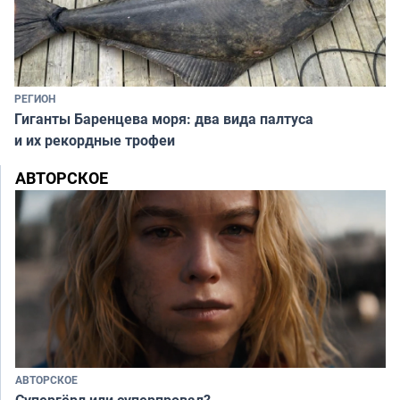
РЕГИОН
Гиганты Баренцева моря: два вида палтуса
и их рекордные трофеи
АВТОРСКОЕ
АВТОРСКОЕ
Супергёрл или суперпровал?