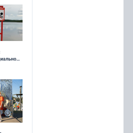
у остался
:
циально
ся
мах