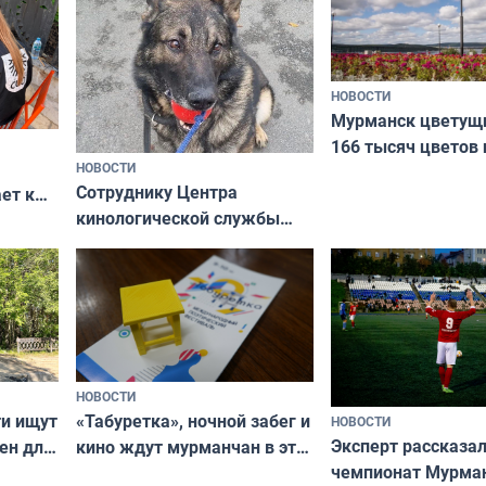
НОВОСТИ
Мурманск цветущи
166 тысяч цветов 
НОВОСТИ
вазонов
Сотруднику Центра
ет к
кинологической службы
ожников
ищут новый дом
НОВОСТИ
ти ищут
«Табуретка», ночной забег и
НОВОСТИ
Эксперт рассказал
ен для
кино ждут мурманчан в эти
чемпионат Мурма
выходные