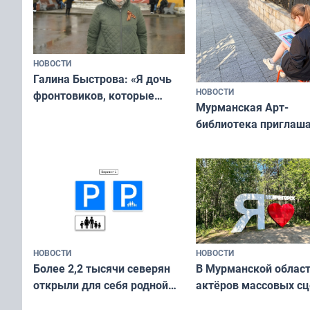
НОВОСТИ
Галина Быстрова: «Я дочь
НОВОСТИ
фронтовиков, которые
Мурманская Арт-
приехали осваивать Север»
библиотека приглаша
сотрудничеству худ
и фотографов
НОВОСТИ
НОВОСТИ
В Мурманской облас
Более 2,2 тысячи северян
актёров массовых сц
открыли для себя родной
съёмок в
край в рамках проекта