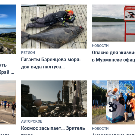
области по футбол
фильме
незамеченным
НОВОСТИ
Опасно для жизни
РЕГИОН
Гиганты Баренцева моря:
в Мурманске офи
ять
два вида палтуса
запретили купать
Край у
и их рекордные трофеи
в городских водоё
отогид
гу»
АВТОРСКОЕ
Космос засыпает… Зритель
НОВОСТИ