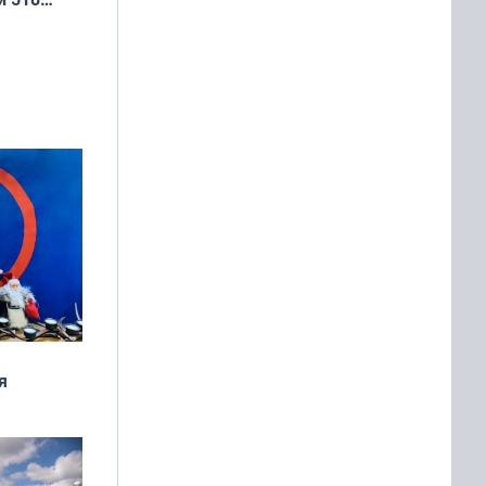
я
дня
 мира