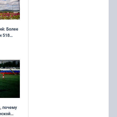
й: Более
и 518
, почему
нской