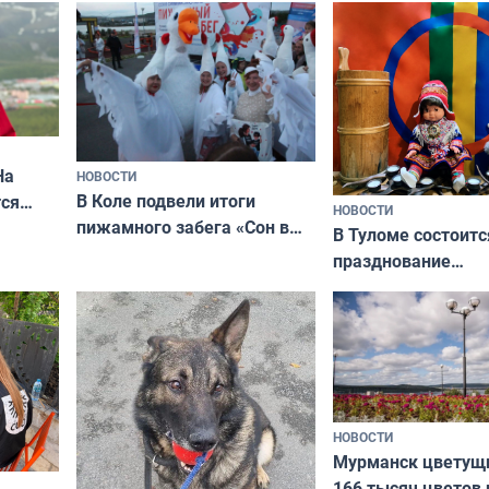
На
НОВОСТИ
В Коле подвели итоги
ся
НОВОСТИ
пижамного забега «Сон в
годно,
В Туломе состоитс
Олимпийскую ночь»
празднование
Международного 
коренных народов
НОВОСТИ
Мурманск цветущи
166 тысяч цветов 