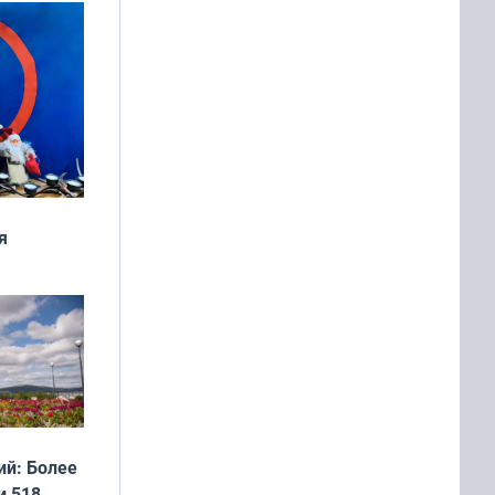
я
дня
 мира
й: Более
и 518