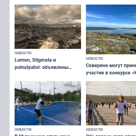
короткометражном 
«Туризм для своих»
НОВОСТИ
НОВОСТИ
Lumen, Stigmata и
Северяне могут прин
polnalyubvi: объявлены
участие в конкурсе «
хедлайнеры фестиваля
северной границы: ф
«Имандра» в 2026 года
по Печенгскому окру
НОВОСТИ
НОВОСТИ