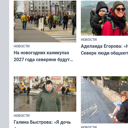
НОВОСТИ
Аделаида Егорова: «
НОВОСТИ
На новогодних каникулах
Севере люди общают
2027 года северяне будут
не потому, что это вы
отдыхать 11 дней
а потому что
ты им интересен»
НОВОСТИ
Галина Быстрова: «Я дочь
НОВОСТИ