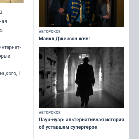
й.
ная
о
АВТОРСКОЕ
Майкл Джексон жив!
интернет-
орые
ицкого, 1
АВТОРСКОЕ
Паук-нуар: альтернативная история
об уставшем супергерое