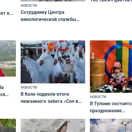
НОВОСТИ
вазонов
Сотруднику Центра
ет к
кинологической службы
ожников
ищут новый дом
На
НОВОСТИ
В Коле подвели итоги
ся
НОВОСТИ
пижамного забега «Сон в
годно,
В Туломе состоитс
Олимпийскую ночь»
празднование
Международного 
коренных народов