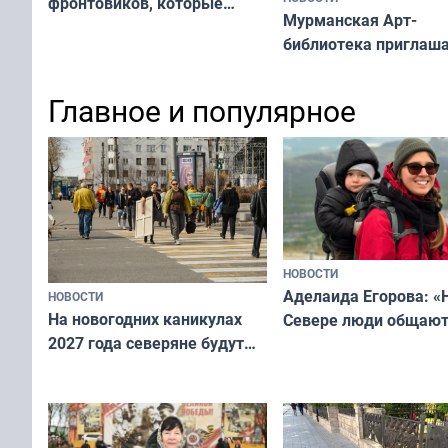
фронтовиков, которые
Мурманская Арт-
приехали осваивать Север»
библиотека приглаша
сотрудничеству худ
и фотографов
Главное и популярное
НОВОСТИ
Аделаида Егорова: «
НОВОСТИ
На новогодних каникулах
Севере люди общают
2027 года северяне будут
не потому, что это вы
отдыхать 11 дней
а потому что
ты им интересен»