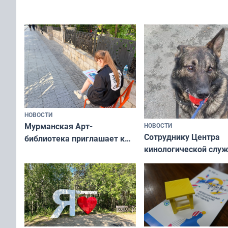
Олимпийскую ночь»
а потому что
ты им интересен»
НОВОСТИ
Мурманская Арт-
НОВОСТИ
Сотруднику Центра
библиотека приглашает к
кинологической слу
сотрудничеству художников
ищут новый дом
и фотографов