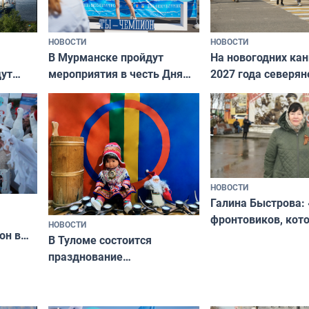
НОВОСТИ
НОВОСТИ
В Мурманске пройдут
На новогодних ка
дут
мероприятия в честь Дня
2027 года северян
ходные
физкультурника
отдыхать 11 дней
НОВОСТИ
Галина Быстрова: 
фронтовиков, кот
НОВОСТИ
он в
приехали осваива
В Туломе состоится
празднование
Международного дня
коренных народов мира