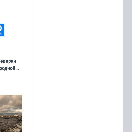
северян
 родной
екта
»