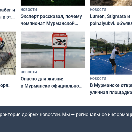
забег и
НОВОСТИ
НОВОСТИ
Эксперт рассказал, почему
Lumen, Stigmata и
 в эти
чемпионат Мурманской
polnalyubvi: объя
области по футболу остался
хедлайнеры фест
незамеченным
«Имандра» в 2026 
НОВОСТИ
Опасно для жизни:
НОВОСТИ
оря:
В Мурманске отк
в Мурманске официально
уличная площадка
запретили купаться
еи
в падел
в городских водоёмах
территория добрых новостей. Мы — региональное информац