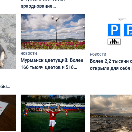
празднование
Международного дня
коренных народов мира
НОВОСТИ
НОВОСТИ
Мурманск цветущий: Более
Более 2,2 тысячи 
166 тысяч цветов и 518
открыли для себя
вазонов
край в рамках про
«Туризм для своих
жбы