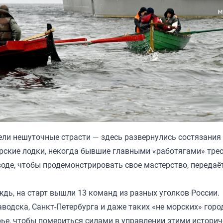
ли нешуточные страсти — здесь развернулись состязания
орские лодки, некогда бывшие главными «работягами» тре
воде, чтобы продемонстрировать свое мастерство, передаё
дь, на старт вышли 13 команд из разных уголков России.
водска, Санкт-Петербурга и даже таких «не морских» горо
рье, чтобы помериться силами в управлении этими истори