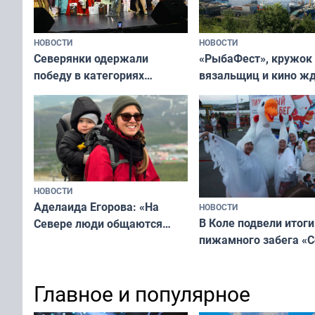
НОВОСТИ
НОВОСТИ
«РыбаФест», кружок
Северянки одержали
вязальщиц и кино ж
победу в категориях
мурманчан в эти вы
всероссийского конкурса
«Мисс и Миссис Великая
Русь»
НОВОСТИ
Аделаида Егорова: «На
НОВОСТИ
В Коле подвели итоги
Севере люди общаются
пижамного забега «С
не потому, что это выгодно,
Олимпийскую ночь»
а потому что
ты им интересен»
Главное и популярное