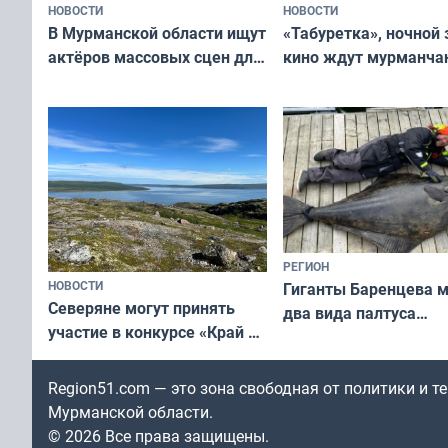
НОВОСТИ
НОВОСТИ
В Мурманской области ищут
«Табуретка», ночной 
актёров массовых сцен для
кино ждут мурманчан
съёмок в
выходные
короткометражном фильме
РЕГИОН
НОВОСТИ
Гиганты Баренцева м
Северяне могут принять
два вида палтуса
участие в конкурсе «Край у
и их рекордные троф
северной границы: фотогид
по Печенгскому округу»
Region51.com — это зона свободная от политики и 
Мурманской области.
© 2026 Все права защищены.