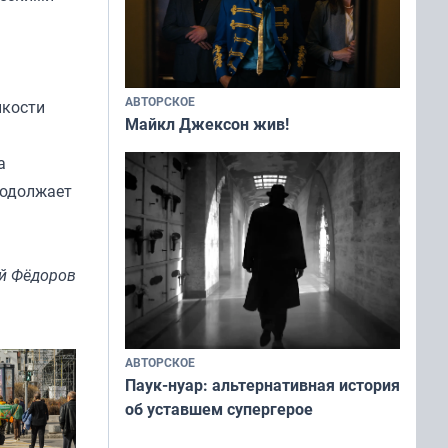
АВТОРСКОЕ
нкости
Майкл Джексон жив!
а
родолжает
й Фёдоров
АВТОРСКОЕ
Паук-нуар: альтернативная история
об уставшем супергерое