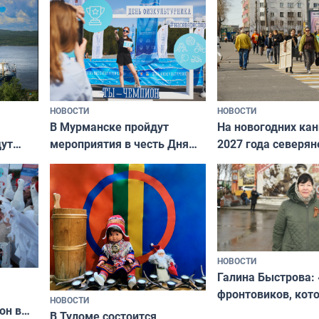
НОВОСТИ
НОВОСТИ
В Мурманске пройдут
На новогодних ка
дут
мероприятия в честь Дня
2027 года северян
ходные
физкультурника
отдыхать 11 дней
НОВОСТИ
Галина Быстрова: 
фронтовиков, кот
НОВОСТИ
он в
приехали осваива
В Туломе состоится