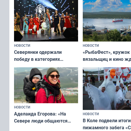
НОВОСТИ
НОВОСТИ
«РыбаФест», кружок
Северянки одержали
вязальщиц и кино ж
победу в категориях
мурманчан в эти вы
всероссийского конкурса
«Мисс и Миссис Великая
Русь»
НОВОСТИ
Аделаида Егорова: «На
НОВОСТИ
В Коле подвели итоги
Севере люди общаются
пижамного забега «С
не потому, что это выгодно,