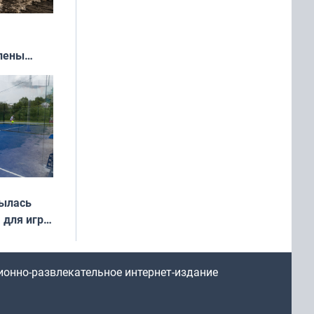
влены
иваля
года
рылась
 для игры
ионно-развлекательное интернет-издание