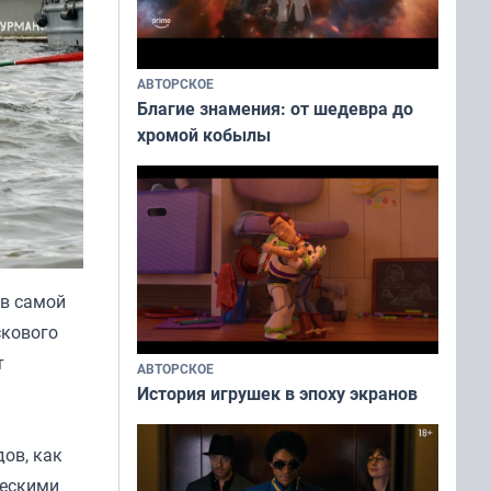
АВТОРСКОЕ
Благие знамения: от шедевра до
хромой кобылы
 в самой
скового
т
АВТОРСКОЕ
История игрушек в эпоху экранов
дов, как
ческими