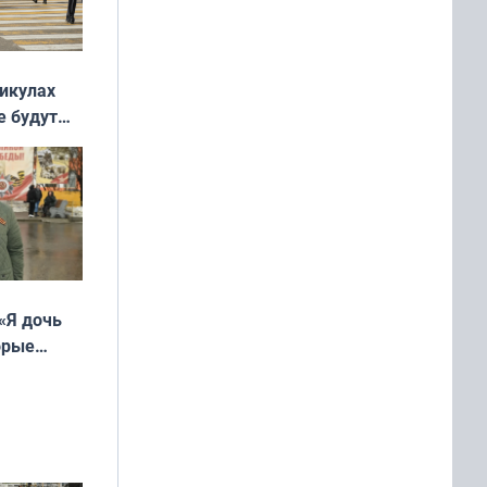
никулах
е будут
«Я дочь
орые
ть Север»