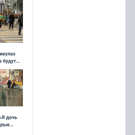
никулах
е будут
«Я дочь
орые
ть Север»