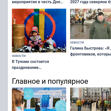
мероприятия в честь Дня
2027 года северяне б
физкультурника
отдыхать 11 дней
НОВОСТИ
Галина Быстрова: «Я
фронтовиков, котор
НОВОСТИ
приехали осваивать 
В Туломе состоится
празднование
Международного дня
Главное и популярное
коренных народов мира