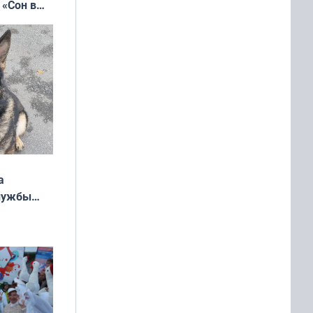
 «Сон в
ь»
а
службы