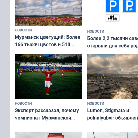
НОВОСТИ
НОВОСТИ
Мурманск цветущий: Более
Более 2,2 тысячи сев
166 тысяч цветов и 518
открыли для себя ро
вазонов
край в рамках проек
«Туризм для своих»
НОВОСТИ
НОВОСТИ
Эксперт рассказал, почему
Lumen, Stigmata и
чемпионат Мурманской
polnalyubvi: объявле
области по футболу остался
хедлайнеры фестива
незамеченным
«Имандра» в 2026 го