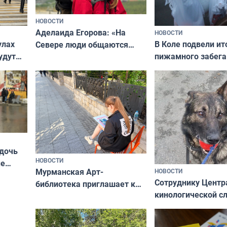
НОВОСТИ
Аделаида Егорова: «На
НОВОСТИ
В Коле подвели ит
улах
Севере люди общаются
пижамного забега
удут
не потому, что это выгодно,
Олимпийскую ноч
а потому что
ты им интересен»
 дочь
НОВОСТИ
ые
Мурманская Арт-
НОВОСТИ
Север»
Сотруднику Центр
библиотека приглашает к
кинологической 
сотрудничеству художников
ищут новый дом
и фотографов