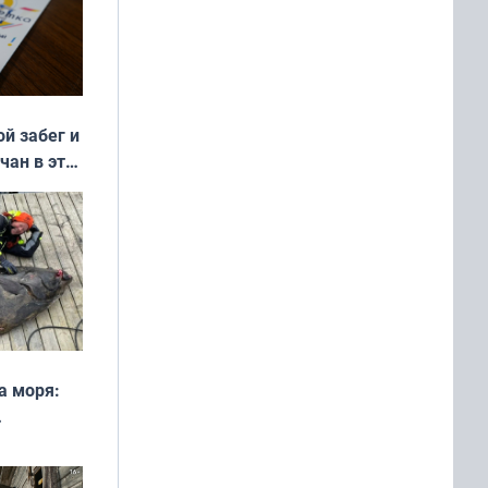
ой забег и
чан в эти
а моря:
рофеи