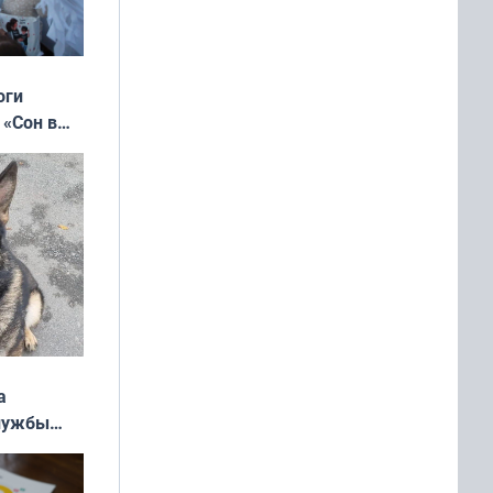
оги
 «Сон в
ь»
а
службы