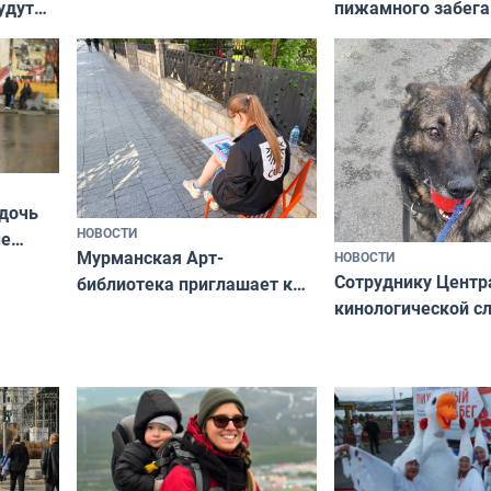
пижамного забега
удут
не потому, что это выгодно,
Олимпийскую ноч
а потому что
ты им интересен»
 дочь
НОВОСТИ
ые
Мурманская Арт-
НОВОСТИ
Север»
Сотруднику Центр
библиотека приглашает к
кинологической 
сотрудничеству художников
ищут новый дом
и фотографов