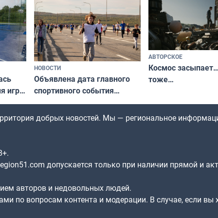
по Печенгскому округу»
АВТОРСКОЕ
Космос засыпает…
НОВОСТИ
ась
Объявлена дата главного
тоже…
ля игры
спортивного события
Заполярья: как зарождался
фестиваль «Гольфстрим»
территория добрых новостей. Мы — региональное информац
8+.
gion51.com допускается только при наличии прямой и ак
нием авторов и недовольных людей.
ами по вопросам контента и модерации. В случае, если вы