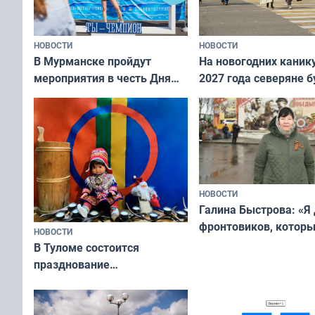
НОВОСТИ
НОВОСТИ
В Мурманске пройдут
На новогодних каник
мероприятия в честь Дня
2027 года северяне б
физкультурника
отдыхать 11 дней
НОВОСТИ
Галина Быстрова: «Я
фронтовиков, котор
НОВОСТИ
приехали осваивать 
В Туломе состоится
празднование
Международного дня
коренных народов мира