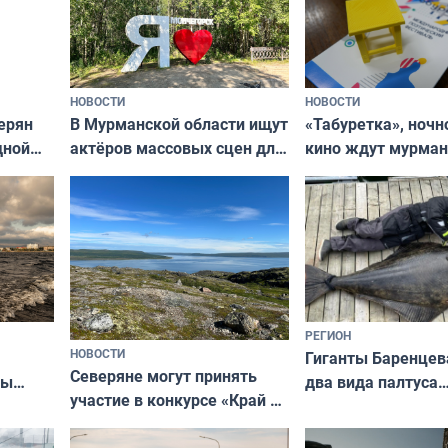
НОВОСТИ
НОВОСТИ
В Мурманской области ищут
ерян
«Табуретка», ночн
актёров массовых сцен для
дной
кино ждут мурман
съёмок в
та
выходные
короткометражном фильме
РЕГИОН
НОВОСТИ
Гиганты Баренцев
Северяне могут принять
два вида палтуса
ны
участие в конкурсе «Край у
и их рекордные т
ля
северной границы: фотогид
да