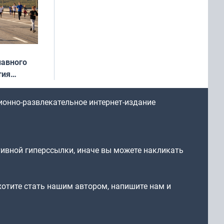
лавного
тия
арождался
стрим»
ионно-развлекательное интернет-издание
тивной гиперссылки, иначе вы можете накликать
 хотите стать нашим автором, напишите нам и