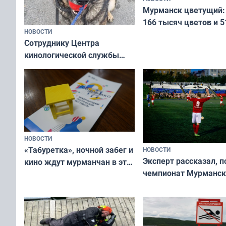
Мурманск цветущий:
166 тысяч цветов и 5
НОВОСТИ
вазонов
Сотруднику Центра
кинологической службы
ищут новый дом
НОВОСТИ
«Табуретка», ночной забег и
НОВОСТИ
Эксперт рассказал, 
кино ждут мурманчан в эти
чемпионат Мурманск
выходные
области по футболу о
незамеченным