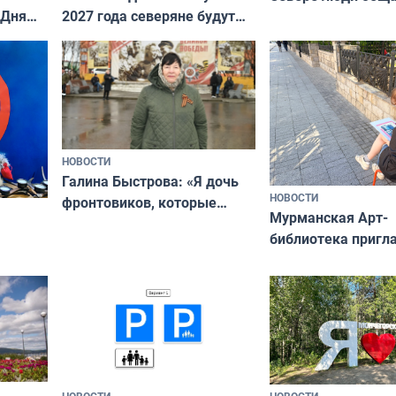
 Дня
2027 года северяне будут
не потому, что это
отдыхать 11 дней
а потому что
ты им интересен»
НОВОСТИ
Галина Быстрова: «Я дочь
НОВОСТИ
фронтовиков, которые
Мурманская Арт-
приехали осваивать Север»
библиотека пригл
сотрудничеству х
я
и фотографов
ира
НОВОСТИ
НОВОСТИ