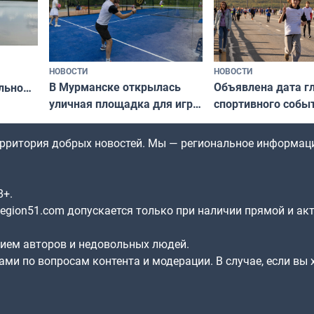
НОВОСТИ
НОВОСТИ
В Мурманске открылась
Объявлена дата г
льно
уличная площадка для игры
спортивного собы
в падел
Заполярья: как з
х
фестиваль «Гольф
территория добрых новостей. Мы — региональное информац
8+.
gion51.com допускается только при наличии прямой и ак
нием авторов и недовольных людей.
ами по вопросам контента и модерации. В случае, если вы