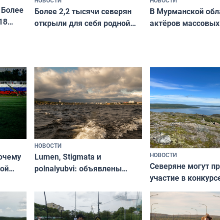
 Более
В Мурманской обл
Более 2,2 тысячи северян
18
актёров массовых
открыли для себя родной
съёмок в
край в рамках проекта
короткометражно
«Туризм для своих»
НОВОСТИ
НОВОСТИ
почему
Lumen, Stigmata и
Северяне могут п
ой
polnalyubvi: объявлены
участие в конкурс
стался
хедлайнеры фестиваля
северной границы
«Имандра» в 2026 года
по Печенгскому ок