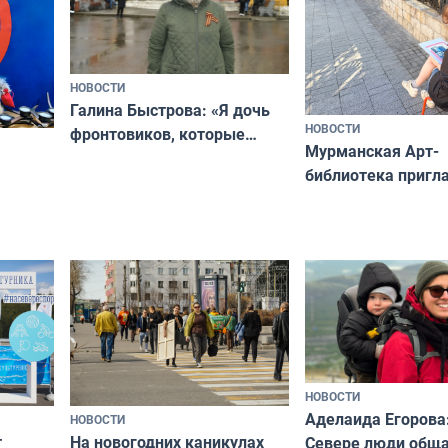
НОВОСТИ
Галина Быстрова: «Я дочь
НОВОСТИ
фронтовиков, которые
Мурманская Арт-
приехали осваивать Север»
библиотека пригл
сотрудничеству х
я
и фотографов
ира
НОВОСТИ
Аделаида Егорова
НОВОСТИ
т
На новогодних каникулах
Севере люди общ