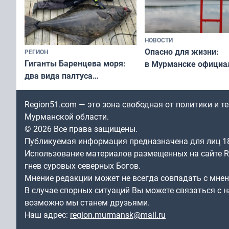
НОВОСТИ
Опасно для жизни:
РЕГИОН
Гиганты Баренцева моря:
в Мурманске официа
два вида палтуса
запретили купаться
и их рекордные трофеи
в городских водоёма
Region51.com — это зона свободная от политики и 
Мурманской области.
© 2026 Все права защищены.
Публикуемая информация предназначена для лиц 1
Использование материалов размещенных на сайте Re
гнев суровых северных Богов.
Мнение редакции может не всегда совпадать с мне
В случае спорных ситуаций Вы можете связаться с н
возможно мы станем друзьями.
Наш адрес:
region.murmansk@mail.ru