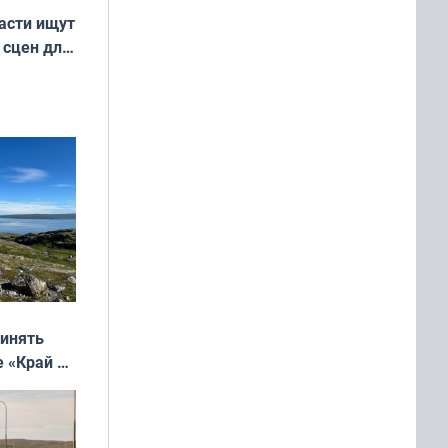
асти ищут
 сцен для
м фильме
ринять
е «Край у
: фотогид
ругу»