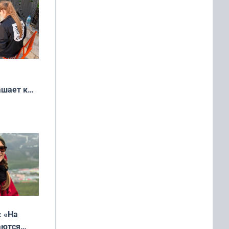
ашает к
удожников
: «На
аются