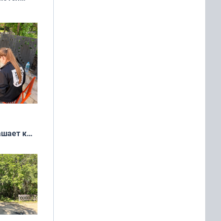
 выгодно,
ашает к
удожников