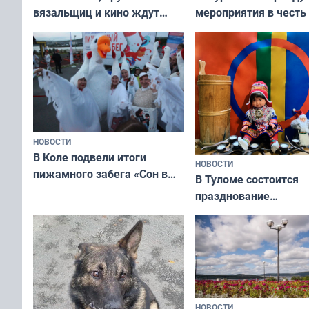
вязальщиц и кино ждут
мероприятия в честь
мурманчан в эти выходные
физкультурника
НОВОСТИ
В Коле подвели итоги
НОВОСТИ
пижамного забега «Сон в
В Туломе состоится
Олимпийскую ночь»
празднование
Международного дн
коренных народов м
НОВОСТИ