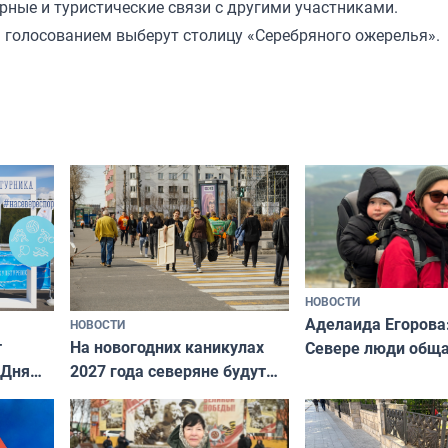
рные и туристические связи с другими участниками.
а голосованием выберут столицу «Серебряного ожерелья».
НОВОСТИ
Аделаида Егорова
НОВОСТИ
т
На новогодних каникулах
Севере люди общ
 Дня
2027 года северяне будут
не потому, что это
отдыхать 11 дней
а потому что
ты им интересен»