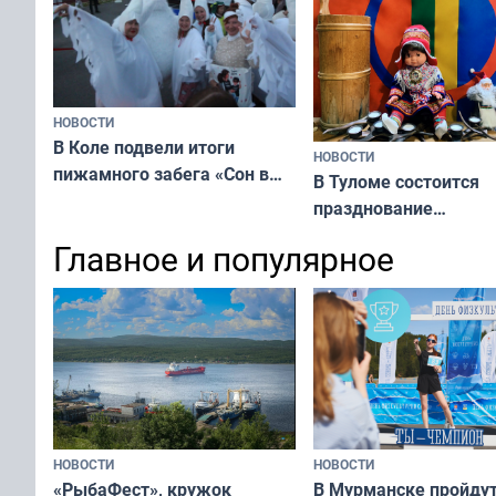
НОВОСТИ
В Коле подвели итоги
НОВОСТИ
пижамного забега «Сон в
В Туломе состоится
Олимпийскую ночь»
празднование
Международного дн
Главное и популярное
коренных народов м
НОВОСТИ
НОВОСТИ
«РыбаФест», кружок
В Мурманске пройду