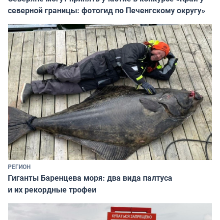
северной границы: фотогид по Печенгскому округу»
РЕГИОН
Гиганты Баренцева моря: два вида палтуса
и их рекордные трофеи