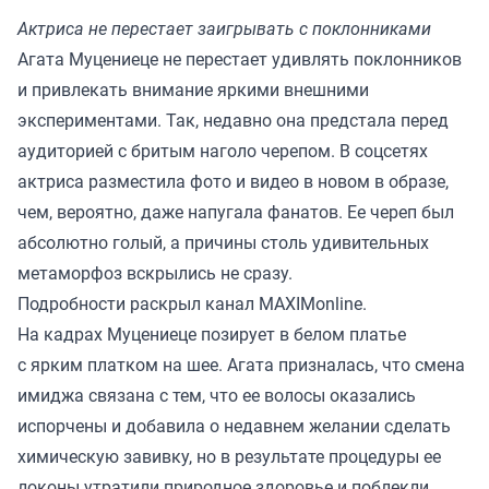
Актриса не перестает заигрывать с поклонниками
Агата Муцениеце не перестает удивлять поклонников
и привлекать внимание яркими внешними
экспериментами. Так, недавно она предстала перед
аудиторией с бритым наголо черепом. В соцсетях
актриса разместила фото и видео в новом в образе,
чем, вероятно, даже напугала фанатов. Ее череп был
абсолютно голый, а причины столь удивительных
метаморфоз вскрылись не сразу.
Подробности раскрыл канал
MAXIMonline
.
На кадрах Муцениеце позирует в белом платье
с ярким платком на шее. Агата призналась, что смена
имиджа связана с тем, что ее волосы оказались
испорчены и добавила о недавнем желании сделать
химическую завивку, но в результате процедуры ее
локоны утратили природное здоровье и поблекли.