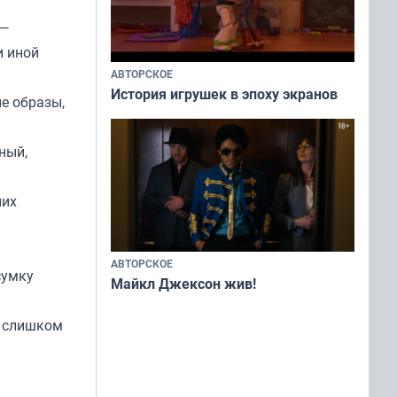
 —
и иной
АВТОРСКОЕ
История игрушек в эпоху экранов
е образы,
ный,
них
АВТОРСКОЕ
сумку
Майкл Джексон жив!
я слишком