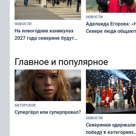
НОВОСТИ
Аделаида Егорова: «
НОВОСТИ
На новогодних каникулах
Севере люди общают
2027 года северяне будут
не потому, что это вы
отдыхать 11 дней
а потому что
ты им интересен»
Главное и популярное
АВТОРСКОЕ
Супергёрл или суперпровал?
НОВОСТИ
Северянки одержали
победу в категориях