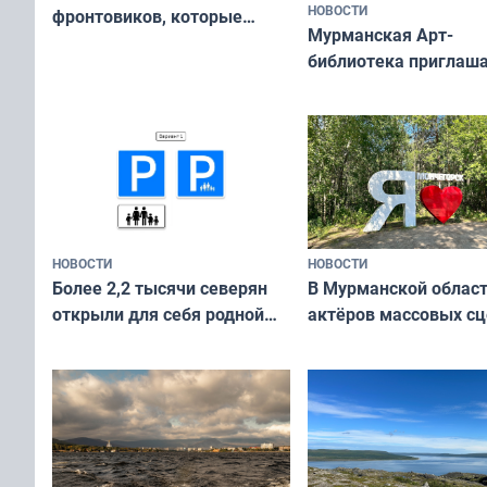
НОВОСТИ
фронтовиков, которые
Мурманская Арт-
приехали осваивать Север»
библиотека приглаша
сотрудничеству худ
и фотографов
НОВОСТИ
НОВОСТИ
В Мурманской облас
Более 2,2 тысячи северян
актёров массовых сц
открыли для себя родной
съёмок в
край в рамках проекта
короткометражном 
«Туризм для своих»