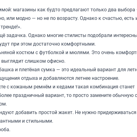
ммой: магазины как будто предлагают только два выбора
о, или модно — но не по возрасту. Однако к счастью, есть 
 тренде!»
.
ещё задачка. Однако многие стилисты подобрали интересны
 будут при этом достаточно комфортными.
ьняной костюм с футболкой и мюлями. Это очень комфорт
не выглядит слишком офисно.
башка и плетёная сумка — это идеальный вариант для лет
ощущения отдыха и добавляются летнее настроение.
сте с кожаным ремнём и кедами такая комбинация станет
более праздничный вариант, то просто замените обычную 
ом.
ендуют добавить простой жакет. Не нужно придерживатьс
гантными и стильными.
роба.