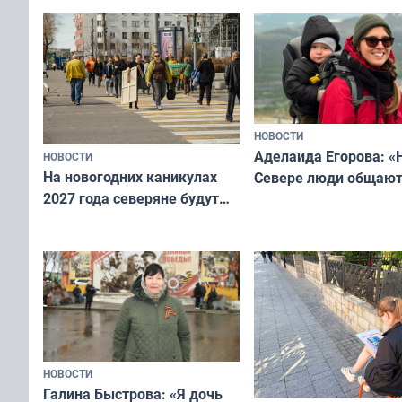
всероссийского конк
«Мисс и Миссис Вели
Русь»
НОВОСТИ
Аделаида Егорова: «
НОВОСТИ
На новогодних каникулах
Севере люди общают
2027 года северяне будут
не потому, что это вы
отдыхать 11 дней
а потому что
ты им интересен»
НОВОСТИ
Галина Быстрова: «Я дочь