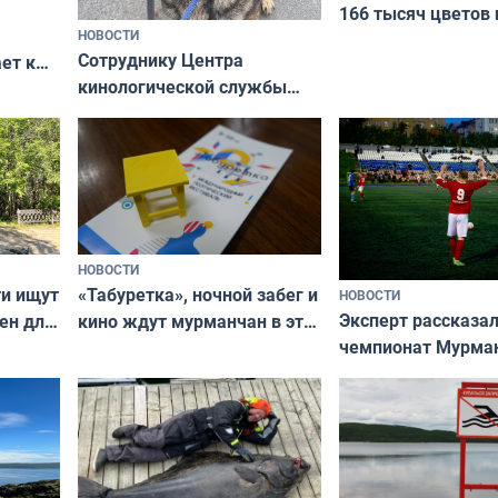
166 тысяч цветов 
НОВОСТИ
вазонов
Сотруднику Центра
ет к
кинологической службы
ожников
ищут новый дом
НОВОСТИ
ти ищут
«Табуретка», ночной забег и
НОВОСТИ
Эксперт рассказал
ен для
кино ждут мурманчан в эти
чемпионат Мурма
выходные
области по футбол
фильме
незамеченным