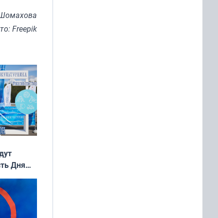
 Шомахова
то: Freepik
дут
сть Дня