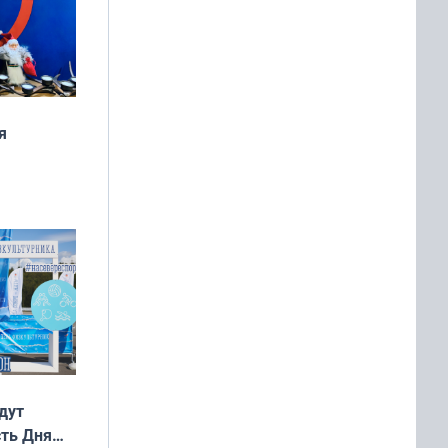
я
дня
 мира
дут
сть Дня