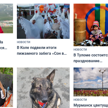
мурманчан в эти выходные
урса
физкультурника
кая
На
НОВОСТИ
В Коле подвели итоги
ся
НОВОСТИ
пижамного забега «Сон в
годно,
В Туломе состоитс
Олимпийскую ночь»
празднование
Международного 
коренных народов
НОВОСТИ
Мурманск цветущи