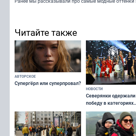
Ранее мы рассказывали про самые
модные оттенки 
Читайте также
АВТОРСКОЕ
Супергёрл или суперпровал?
НОВОСТИ
Северянки одержали
победу в категориях
всероссийского конк
«Мисс и Миссис Вели
Русь»