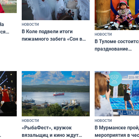
На
НОВОСТИ
В Коле подвели итоги
ся
НОВОСТИ
пижамного забега «Сон в
годно,
В Туломе состоитс
Олимпийскую ночь»
празднование
Международного 
коренных народов
НОВОСТИ
НОВОСТИ
«РыбаФест», кружок
В Мурманске прой
вязальщиц и кино ждут
мероприятия в че