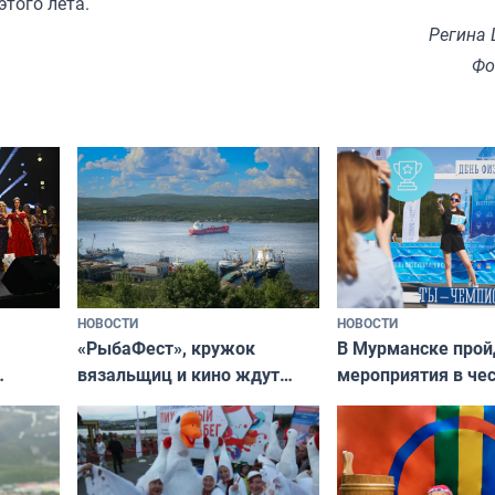
этого лета
.
Регина
Фо
НОВОСТИ
НОВОСТИ
«РыбаФест», кружок
В Мурманске прой
вязальщиц и кино ждут
мероприятия в че
мурманчан в эти выходные
урса
физкультурника
кая