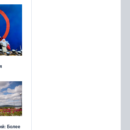
я
дня
 мира
й: Более