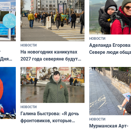
нии
Русь»
НОВОСТИ
Аделаида Егорова
НОВОСТИ
т
На новогодних каникулах
Севере люди общ
 Дня
2027 года северяне будут
не потому, что это
отдыхать 11 дней
а потому что
ты им интересен»
НОВОСТИ
Галина Быстрова: «Я дочь
НОВОСТИ
фронтовиков, которые
Мурманская Арт-
приехали осваивать Север»