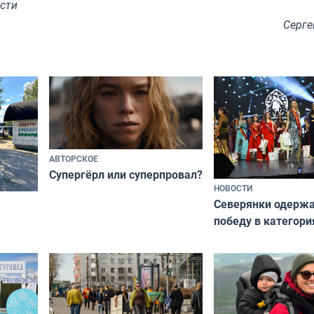
сти
Серге
АВТОРСКОЕ
Супергёрл или суперпровал?
НОВОСТИ
Северянки одерж
победу в категори
всероссийского к
риуме
«Мисс и Миссис В
нии
Русь»