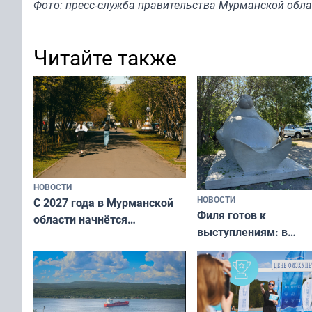
Фото: пресс-служба правительства Мурманской обла
Читайте также
НОВОСТИ
НОВОСТИ
С 2027 года в Мурманской
Филя готов к
области начнётся
выступлениям: в
вакцинация детей и
мурманском океана
подростков от ВПЧ
рассказали о состоя
тюленей