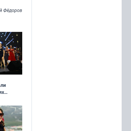
й Фёдоров
али
ях
онкурса
еликая