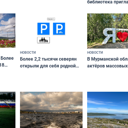
библиотека пригл
сотрудничеству х
я
и фотографов
ира
НОВОСТИ
НОВОСТИ
 Более
В Мурманской обл
Более 2,2 тысячи северян
18
актёров массовых
открыли для себя родной
съёмок в
край в рамках проекта
короткометражно
«Туризм для своих»