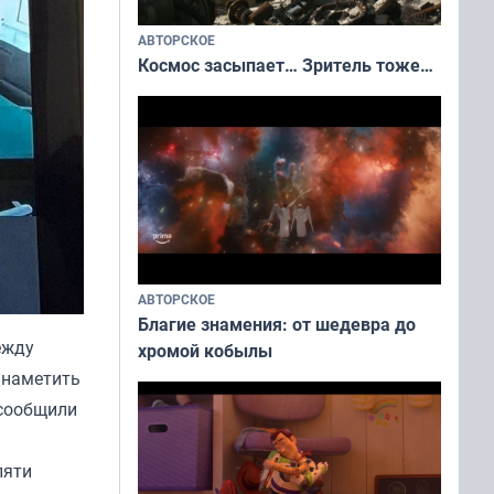
АВТОРСКОЕ
Космос засыпает… Зритель тоже…
АВТОРСКОЕ
Благие знамения: от шедевра до
ежду
хромой кобылы
 наметить
 сообщили
пяти