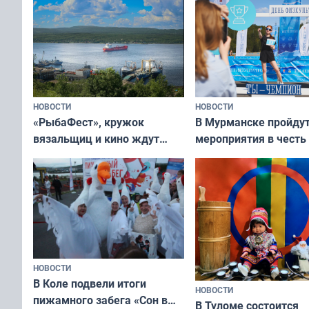
рассказали о состоя
тюленей
НОВОСТИ
НОВОСТИ
«РыбаФест», кружок
В Мурманске пройду
вязальщиц и кино ждут
мероприятия в честь
мурманчан в эти выходные
физкультурника
НОВОСТИ
В Коле подвели итоги
НОВОСТИ
пижамного забега «Сон в
В Туломе состоится