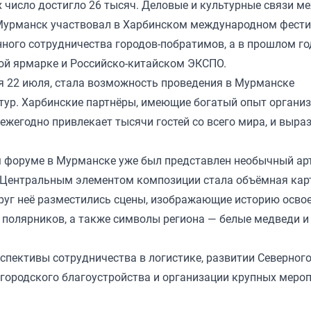
их число достигло 26 тысяч. Деловые и культурные связи м
 Мурманск участвовал в Харбинском международном фести
нного сотрудничества городов-побратимов, а в прошлом го
ой ярмарке и Российско-китайском ЭКСПО.
я 22 июля, стала возможность проведения в Мурманске
ур. Харбинские партнёры, имеющие богатый опыт органи
ежегодно привлекает тысячи гостей со всего мира, и выра
м форуме в Мурманске уже был представлен необычный арт
. Центральным элементом композиции стала объёмная кар
круг неё разместились сцены, изображающие историю осво
 полярников, а также символы региона — белые медведи и
спективы сотрудничества в логистике, развитии Северног
 городского благоустройства и организации крупных меро