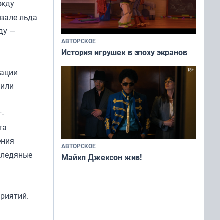
ежду
вале льда
ду —
АВТОРСКОЕ
История игрушек в эпоху экранов
зации
зили
-
та
ения
АВТОРСКОЕ
 ледяные
Майкл Джексон жив!
о
приятий.