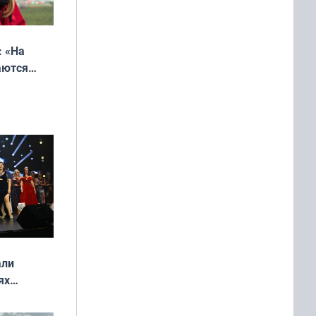
: «На
аются
 выгодно,
али
ях
онкурса
еликая