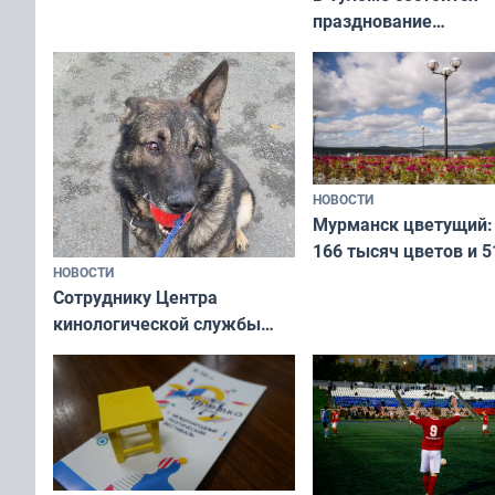
Олимпийскую ночь»
празднование
Международного дн
коренных народов м
НОВОСТИ
Мурманск цветущий:
166 тысяч цветов и 5
НОВОСТИ
вазонов
Сотруднику Центра
кинологической службы
ищут новый дом