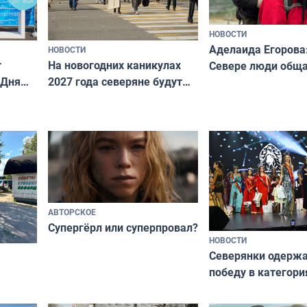
НОВОСТИ
Аделаида Егорова
НОВОСТИ
т
На новогодних каникулах
Севере люди общ
 Дня
2027 года северяне будут
не потому, что это
отдыхать 11 дней
а потому что
ты им интересен»
АВТОРСКОЕ
Супергёрл или суперпровал?
НОВОСТИ
Северянки одерж
победу в категори
всероссийского к
риуме
«Мисс и Миссис В