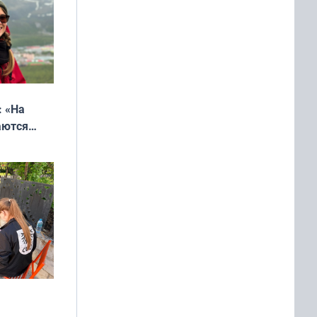
: «На
аются
 выгодно,