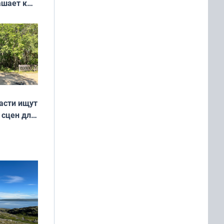
ашает к
удожников
асти ищут
 сцен для
м фильме