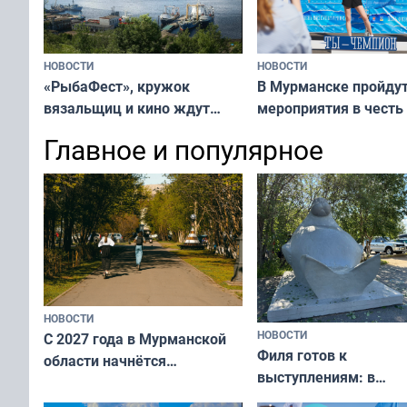
НОВОСТИ
НОВОСТИ
«РыбаФест», кружок
В Мурманске пройду
вязальщиц и кино ждут
мероприятия в честь
мурманчан в эти выходные
физкультурника
Главное и популярное
НОВОСТИ
НОВОСТИ
С 2027 года в Мурманской
Филя готов к
области начнётся
выступлениям: в
вакцинация детей и
мурманском океана
подростков от ВПЧ