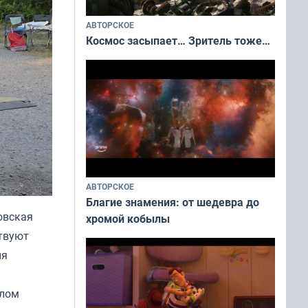
АВТОРСКОЕ
Космос засыпает… Зритель тоже…
АВТОРСКОЕ
Благие знамения: от шедевра до
овская
хромой кобылы
ствуют
ия
алом