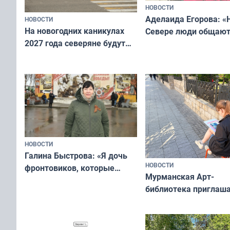
НОВОСТИ
Аделаида Егорова: «
НОВОСТИ
На новогодних каникулах
Севере люди общают
2027 года северяне будут
не потому, что это вы
отдыхать 11 дней
а потому что
ты им интересен»
НОВОСТИ
Галина Быстрова: «Я дочь
НОВОСТИ
фронтовиков, которые
Мурманская Арт-
приехали осваивать Север»
библиотека приглаша
сотрудничеству худ
и фотографов