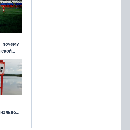
, почему
нской
у остался
:
циально
ся
мах