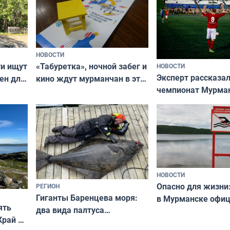
НОВОСТИ
ти ищут
«Табуретка», ночной забег и
НОВОСТИ
Эксперт рассказал
ен для
кино ждут мурманчан в эти
чемпионат Мурма
выходные
области по футбол
фильме
незамеченным
НОВОСТИ
Опасно для жизни
РЕГИОН
Гиганты Баренцева моря:
в Мурманске офи
ять
два вида палтуса
запретили купать
Край у
и их рекордные трофеи
в городских водоё