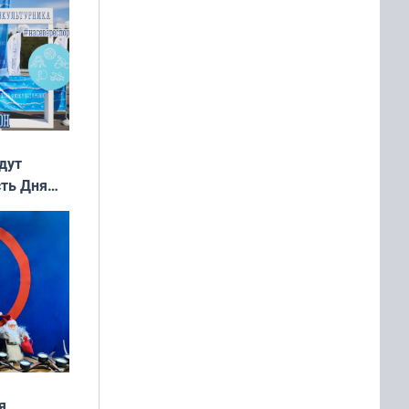
дут
сть Дня
я