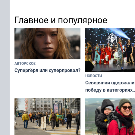
отдыхать 11 дней
а потому что
ты им интересен»
Главное и популярное
АВТОРСКОЕ
Супергёрл или суперпровал?
НОВОСТИ
Северянки одержали
победу в категориях
всероссийского конк
«Мисс и Миссис Вели
Русь»