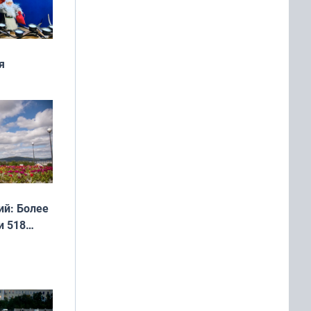
я
дня
 мира
й: Более
и 518