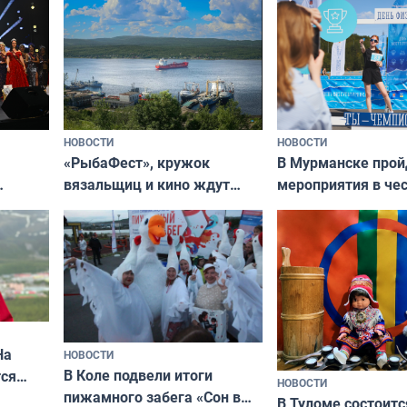
НОВОСТИ
НОВОСТИ
«РыбаФест», кружок
В Мурманске прой
вязальщиц и кино ждут
мероприятия в че
мурманчан в эти выходные
урса
физкультурника
кая
На
НОВОСТИ
В Коле подвели итоги
ся
НОВОСТИ
пижамного забега «Сон в
годно,
В Туломе состоитс