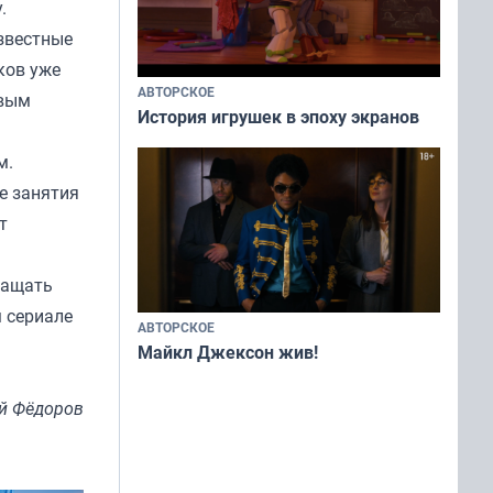
.
известные
ков уже
АВТОРСКОЕ
рвым
История игрушек в эпоху экранов
м.
е занятия
т
ращать
м сериале
АВТОРСКОЕ
Майкл Джексон жив!
й Фёдоров