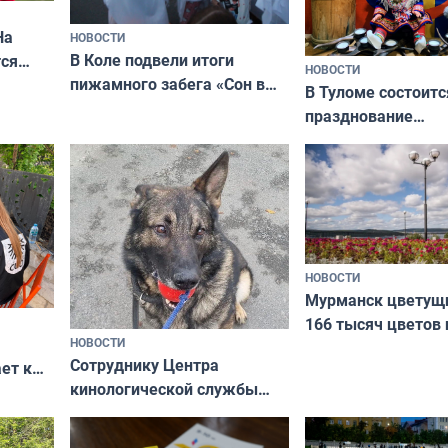
На
НОВОСТИ
В Коле подвели итоги
ся
НОВОСТИ
пижамного забега «Сон в
годно,
В Туломе состоитс
Олимпийскую ночь»
празднование
Международного 
коренных народов
НОВОСТИ
Мурманск цветущи
166 тысяч цветов 
НОВОСТИ
вазонов
Сотруднику Центра
ет к
кинологической службы
ожников
ищут новый дом