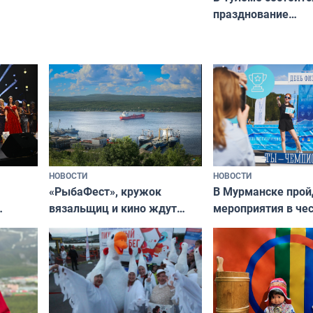
Олимпийскую ночь»
празднование
Международного 
коренных народов
НОВОСТИ
НОВОСТИ
«РыбаФест», кружок
В Мурманске прой
вязальщиц и кино ждут
мероприятия в че
мурманчан в эти выходные
урса
физкультурника
кая