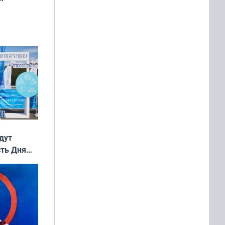
дня
 мира
дут
сть Дня