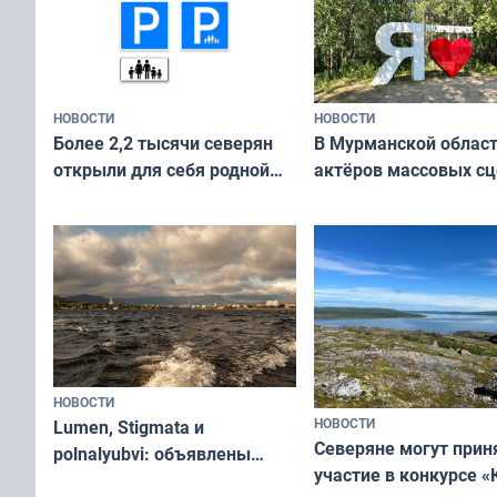
НОВОСТИ
НОВОСТИ
В Мурманской облас
Более 2,2 тысячи северян
актёров массовых сц
открыли для себя родной
съёмок в
край в рамках проекта
короткометражном 
«Туризм для своих»
НОВОСТИ
НОВОСТИ
Lumen, Stigmata и
Северяне могут прин
polnalyubvi: объявлены
участие в конкурсе «
хедлайнеры фестиваля