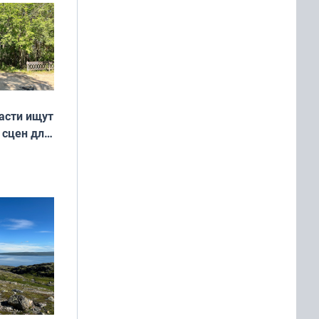
асти ищут
 сцен для
м фильме