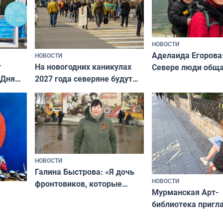
НОВОСТИ
Аделаида Егорова
НОВОСТИ
т
На новогодних каникулах
Севере люди общ
 Дня
2027 года северяне будут
не потому, что это
отдыхать 11 дней
а потому что
ты им интересен»
НОВОСТИ
Галина Быстрова: «Я дочь
НОВОСТИ
фронтовиков, которые
Мурманская Арт-
приехали осваивать Север»
библиотека пригл
сотрудничеству х
я