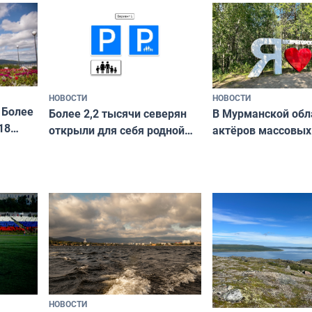
и фотографов
ира
НОВОСТИ
НОВОСТИ
 Более
В Мурманской обл
Более 2,2 тысячи северян
18
актёров массовых
открыли для себя родной
съёмок в
край в рамках проекта
короткометражно
«Туризм для своих»
НОВОСТИ