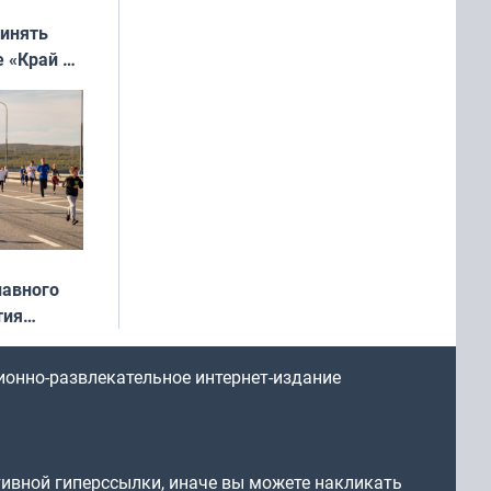
ринять
е «Край у
: фотогид
ругу»
лавного
тия
арождался
стрим»
ионно-развлекательное интернет-издание
тивной гиперссылки, иначе вы можете накликать