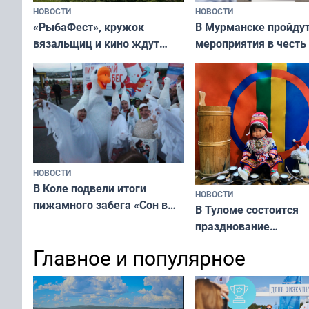
НОВОСТИ
НОВОСТИ
«РыбаФест», кружок
В Мурманске пройду
вязальщиц и кино ждут
мероприятия в честь
мурманчан в эти выходные
физкультурника
НОВОСТИ
В Коле подвели итоги
НОВОСТИ
пижамного забега «Сон в
В Туломе состоится
Олимпийскую ночь»
празднование
Международного дн
Главное и популярное
коренных народов м