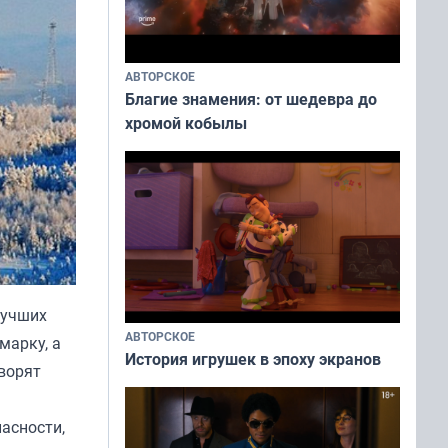
АВТОРСКОЕ
Благие знамения: от шедевра до
хромой кобылы
лучших
АВТОРСКОЕ
марку, а
История игрушек в эпоху экранов
ворят
асности,