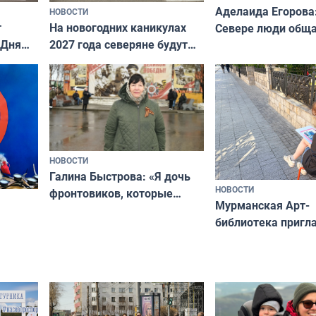
Аделаида Егорова
НОВОСТИ
т
На новогодних каникулах
Севере люди общ
 Дня
2027 года северяне будут
не потому, что это
отдыхать 11 дней
а потому что
ты им интересен»
НОВОСТИ
Галина Быстрова: «Я дочь
НОВОСТИ
фронтовиков, которые
Мурманская Арт-
приехали осваивать Север»
библиотека пригл
сотрудничеству х
я
и фотографов
ира