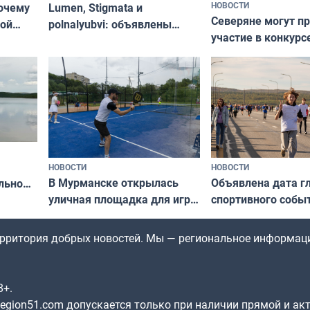
НОВОСТИ
почему
Lumen, Stigmata и
Северяне могут п
ой
polnalyubvi: объявлены
участие в конкурс
стался
хедлайнеры фестиваля
северной границы
«Имандра» в 2026 года
по Печенгскому ок
НОВОСТИ
НОВОСТИ
В Мурманске открылась
Объявлена дата г
льно
уличная площадка для игры
спортивного собы
в падел
Заполярья: как з
х
фестиваль «Гольф
территория добрых новостей. Мы — региональное информац
8+.
gion51.com допускается только при наличии прямой и ак