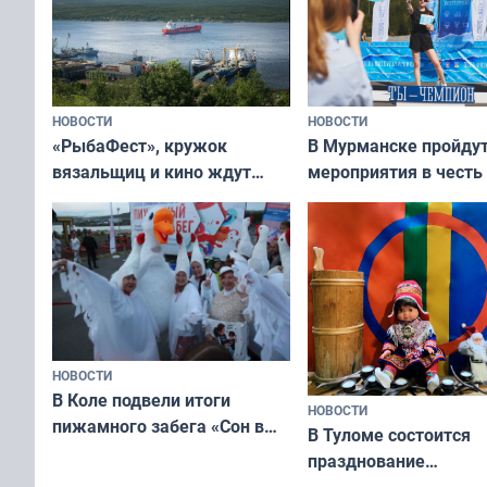
НОВОСТИ
НОВОСТИ
«РыбаФест», кружок
В Мурманске пройду
вязальщиц и кино ждут
мероприятия в честь
мурманчан в эти выходные
физкультурника
НОВОСТИ
В Коле подвели итоги
НОВОСТИ
пижамного забега «Сон в
В Туломе состоится
Олимпийскую ночь»
празднование
Международного дн