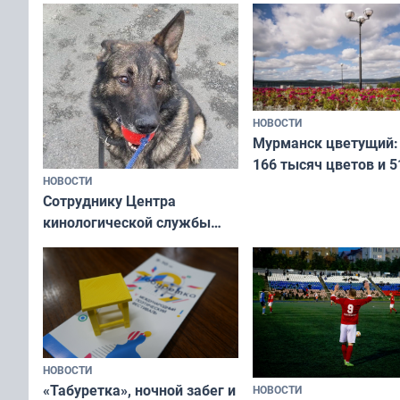
коренных народов м
НОВОСТИ
Мурманск цветущий:
166 тысяч цветов и 5
НОВОСТИ
вазонов
Сотруднику Центра
кинологической службы
ищут новый дом
НОВОСТИ
«Табуретка», ночной забег и
НОВОСТИ