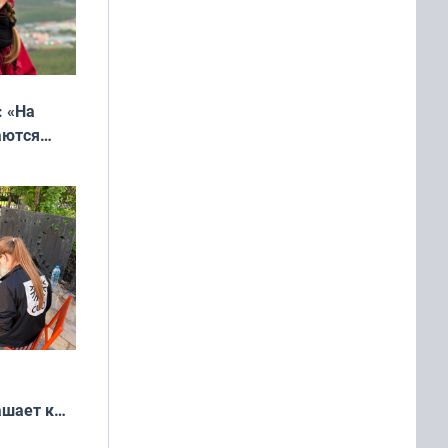
: «На
аются
 выгодно,
ашает к
удожников