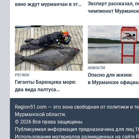
Эксперт рассказал, 
кино ждут мурманчан в эти
чемпионат Мурманск
выходные
области по футболу о
незамеченным
НОВОСТИ
Опасно для жизни:
РЕГИОН
Гиганты Баренцева моря:
в Мурманске официа
два вида палтуса
запретили купаться
и их рекордные трофеи
в городских водоёма
Region51.com — это зона свободная от политики и 
Мурманской области.
© 2026 Все права защищены.
Публикуемая информация предназначена для лиц 1
Использование материалов размещенных на сайте Re