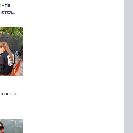
: «На
аются
 выгодно,
ашает к
удожников