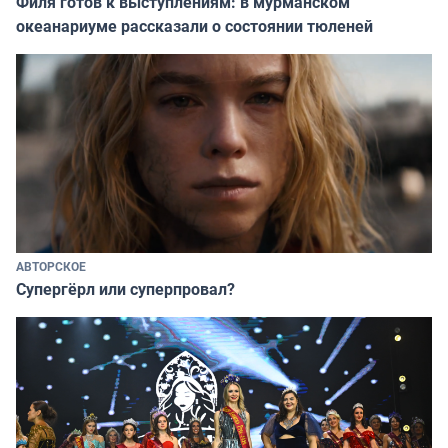
Филя готов к выступлениям: в мурманском
океанариуме рассказали о состоянии тюленей
АВТОРСКОЕ
Супергёрл или суперпровал?