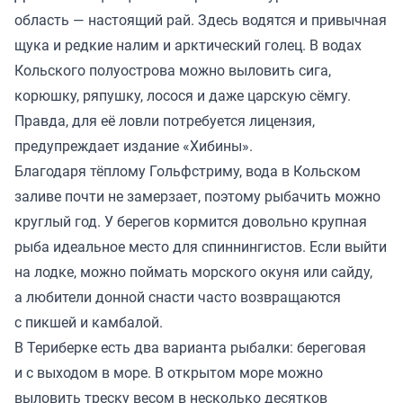
область — настоящий рай. Здесь водятся и привычная
щука и редкие налим и арктический голец. В водах
Кольского полуострова можно выловить сига,
корюшку, ряпушку, лосося и даже царскую сёмгу.
Правда, для её ловли потребуется лицензия,
предупреждает
издание «Хибины».
Благодаря тёплому Гольфстриму, вода в Кольском
заливе почти не замерзает, поэтому рыбачить можно
круглый год. У берегов кормится довольно крупная
рыба идеальное место для спиннингистов. Если выйти
на лодке, можно поймать морского окуня или сайду,
а любители донной снасти часто возвращаются
с пикшей и камбалой.
В Териберке есть два варианта рыбалки: береговая
и с выходом в море. В открытом море можно
выловить треску весом в несколько десятков