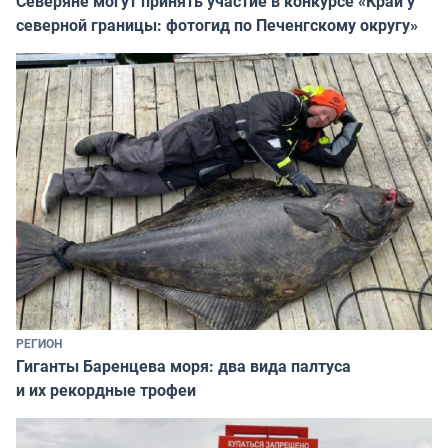
Северяне могут принять участие в конкурсе «Край у
северной границы: фотогид по Печенгскому округу»
РЕГИОН
Гиганты Баренцева моря: два вида палтуса
и их рекордные трофеи