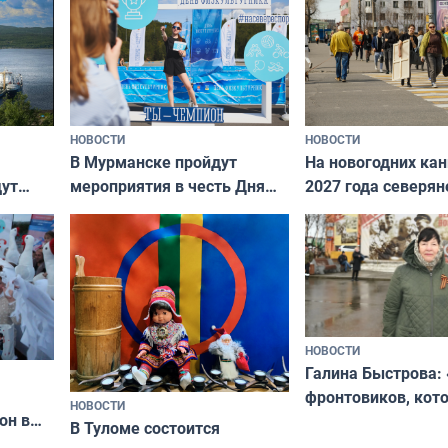
НОВОСТИ
НОВОСТИ
В Мурманске пройдут
На новогодних ка
дут
мероприятия в честь Дня
2027 года северян
ходные
физкультурника
отдыхать 11 дней
НОВОСТИ
Галина Быстрова: 
фронтовиков, кот
НОВОСТИ
он в
приехали осваива
В Туломе состоится