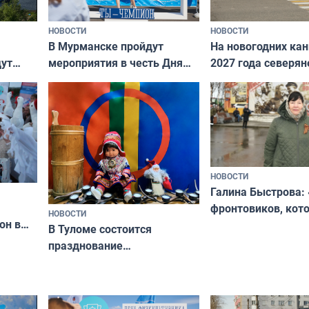
НОВОСТИ
НОВОСТИ
В Мурманске пройдут
На новогодних ка
дут
мероприятия в честь Дня
2027 года северян
ходные
физкультурника
отдыхать 11 дней
НОВОСТИ
Галина Быстрова: 
фронтовиков, кот
НОВОСТИ
он в
приехали осваива
В Туломе состоится
празднование
Международного дня
коренных народов мира