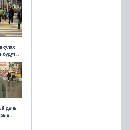
никулах
е будут
«Я дочь
орые
ть Север»