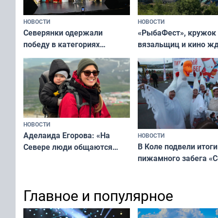
НОВОСТИ
НОВОСТИ
«РыбаФест», кружок
Северянки одержали
вязальщиц и кино ж
победу в категориях
мурманчан в эти вы
всероссийского конкурса
«Мисс и Миссис Великая
Русь»
НОВОСТИ
Аделаида Егорова: «На
НОВОСТИ
В Коле подвели итоги
Севере люди общаются
пижамного забега «С
не потому, что это выгодно,
Олимпийскую ночь»
а потому что
ты им интересен»
Главное и популярное