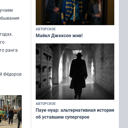
зучаем
ребывания
АВТОРСКОЕ
годах.
Майкл Джексон жив!
го
го ранга
й Фёдоров
АВТОРСКОЕ
Паук-нуар: альтернативная история
об уставшем супергерое