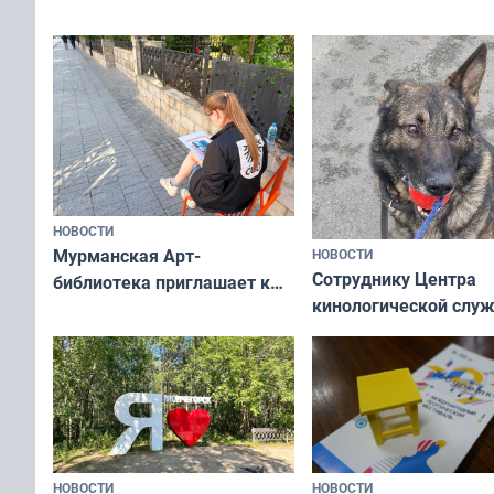
ты им интересен»
НОВОСТИ
Мурманская Арт-
НОВОСТИ
Сотруднику Центра
библиотека приглашает к
кинологической слу
сотрудничеству художников
ищут новый дом
и фотографов
НОВОСТИ
НОВОСТИ