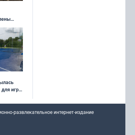
влены
иваля
года
рылась
 для игры
ионно-развлекательное интернет-издание