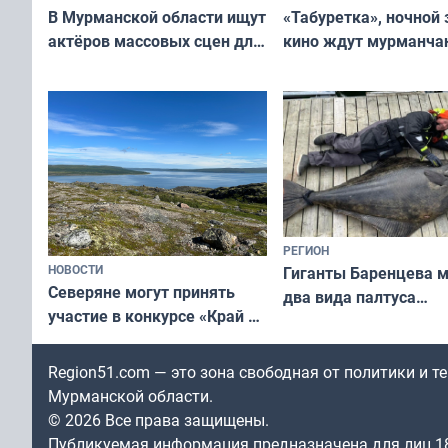
В Мурманской области ищут
«Табуретка», ночной 
актёров массовых сцен для
кино ждут мурманчан
съёмок в
выходные
короткометражном фильме
РЕГИОН
НОВОСТИ
Гиганты Баренцева м
Северяне могут принять
два вида палтуса
участие в конкурсе «Край у
и их рекордные троф
северной границы: фотогид
по Печенгскому округу»
Region51.com — это зона свободная от политики и 
Мурманской области.
© 2026 Все права защищены.
Публикуемая информация предназначена для лиц 1