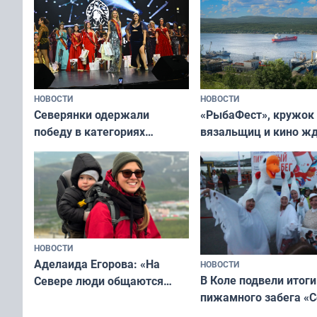
НОВОСТИ
НОВОСТИ
«РыбаФест», кружок
Северянки одержали
вязальщиц и кино ж
победу в категориях
мурманчан в эти вы
всероссийского конкурса
«Мисс и Миссис Великая
Русь»
НОВОСТИ
Аделаида Егорова: «На
НОВОСТИ
В Коле подвели итоги
Севере люди общаются
пижамного забега «С
не потому, что это выгодно,
Олимпийскую ночь»
а потому что