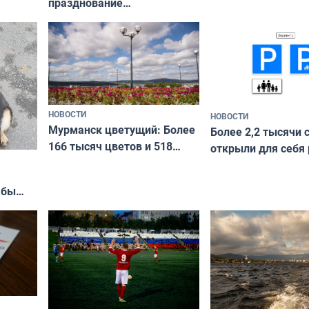
празднование
Международного дня
коренных народов мира
НОВОСТИ
НОВОСТИ
Мурманск цветущий: Более
Более 2,2 тысячи 
166 тысяч цветов и 518
открыли для себя
вазонов
край в рамках про
«Туризм для своих
жбы