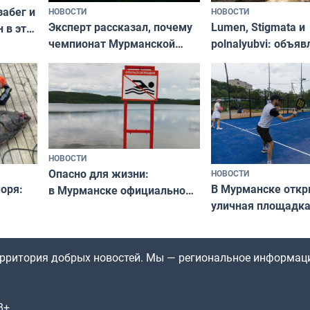
забег и
НОВОСТИ
НОВОСТИ
Эксперт рассказал, почему
Lumen, Stigmata и
 в эти
чемпионат Мурманской
polnalyubvi: объя
области по футболу остался
хедлайнеры фест
незамеченным
«Имандра» в 2026 
НОВОСТИ
Опасно для жизни:
НОВОСТИ
оря:
В Мурманске отк
в Мурманске официально
уличная площадка
запретили купаться
еи
в падел
в городских водоёмах
территория добрых новостей. Мы — региональное информац
8+.