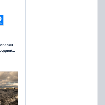
северян
 родной
екта
»