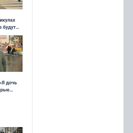
никулах
е будут
«Я дочь
орые
ть Север»