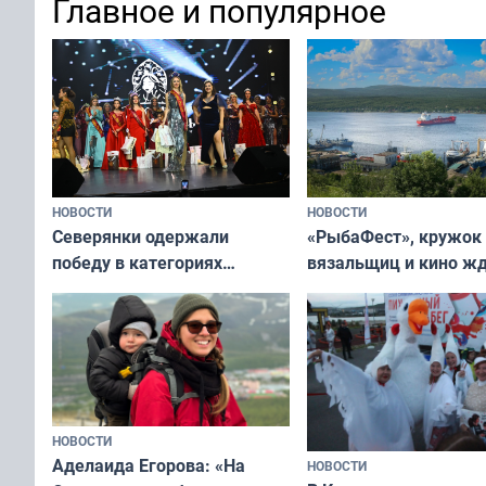
Главное и популярное
НОВОСТИ
НОВОСТИ
«РыбаФест», кружок
Северянки одержали
вязальщиц и кино ж
победу в категориях
мурманчан в эти вы
всероссийского конкурса
«Мисс и Миссис Великая
Русь»
НОВОСТИ
Аделаида Егорова: «На
НОВОСТИ