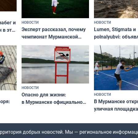
забег и
НОВОСТИ
НОВОСТИ
Эксперт рассказал, почему
Lumen, Stigmata и
 в эти
чемпионат Мурманской
polnalyubvi: объя
области по футболу остался
хедлайнеры фест
незамеченным
«Имандра» в 2026 
НОВОСТИ
Опасно для жизни:
НОВОСТИ
оря:
В Мурманске отк
в Мурманске официально
уличная площадка
запретили купаться
еи
в падел
в городских водоёмах
территория добрых новостей. Мы — региональное информац