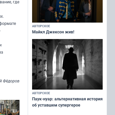
вание, где
х.
 формате
АВТОРСКОЕ
е
Майкл Джексон жив!
и
ез
й Фёдоров
АВТОРСКОЕ
Паук-нуар: альтернативная история
об уставшем супергерое