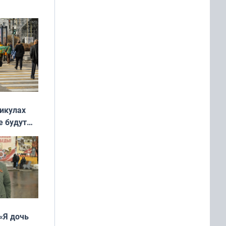
никулах
е будут
«Я дочь