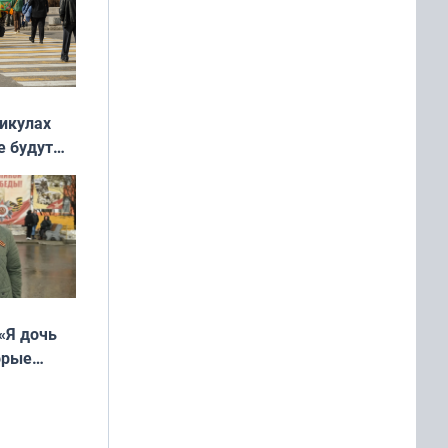
никулах
е будут
«Я дочь
орые
ть Север»