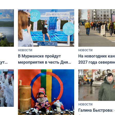
коренных народов мира
НОВОСТИ
НОВОСТИ
В Мурманске пройдут
На новогодних ка
дут
мероприятия в честь Дня
2027 года северян
ходные
физкультурника
отдыхать 11 дней
НОВОСТИ
Галина Быстрова: 