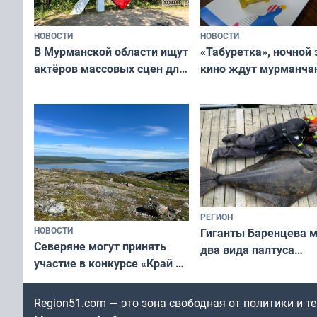
НОВОСТИ
НОВОСТИ
В Мурманской области ищут
«Табуретка», ночной 
актёров массовых сцен для
кино ждут мурманчан
съёмок в
выходные
короткометражном фильме
РЕГИОН
НОВОСТИ
Гиганты Баренцева м
Северяне могут принять
два вида палтуса
участие в конкурсе «Край у
и их рекордные троф
северной границы: фотогид
по Печенгскому округу»
Region51.com — это зона свободная от политики и 