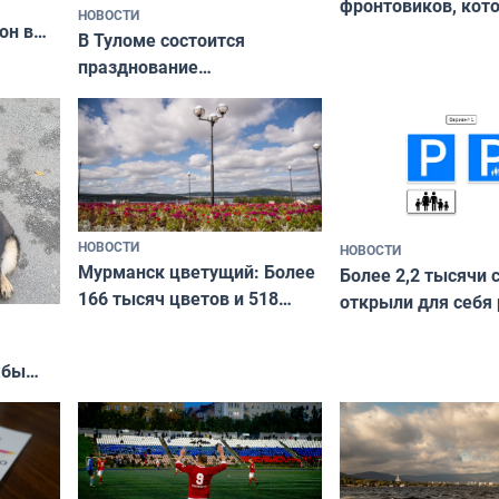
фронтовиков, кот
НОВОСТИ
он в
приехали осваива
В Туломе состоится
празднование
Международного дня
коренных народов мира
НОВОСТИ
НОВОСТИ
Мурманск цветущий: Более
Более 2,2 тысячи 
166 тысяч цветов и 518
открыли для себя
вазонов
край в рамках про
«Туризм для своих
жбы