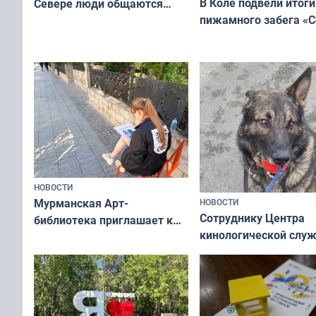
В Коле подвели итоги
Севере люди общаются
пижамного забега «С
не потому, что это выгодно,
Олимпийскую ночь»
а потому что
ты им интересен»
НОВОСТИ
Мурманская Арт-
НОВОСТИ
Сотруднику Центра
библиотека приглашает к
кинологической слу
сотрудничеству художников
ищут новый дом
и фотографов