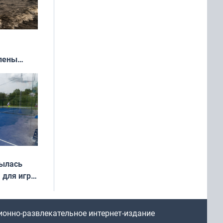
влены
иваля
года
рылась
 для игры
ионно-развлекательное интернет-издание