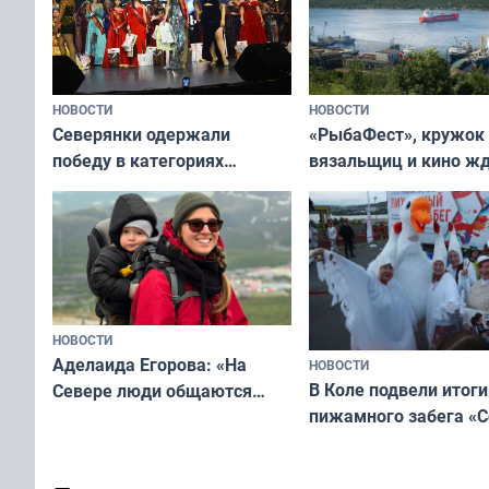
НОВОСТИ
НОВОСТИ
«РыбаФест», кружок
Северянки одержали
вязальщиц и кино ж
победу в категориях
мурманчан в эти вы
всероссийского конкурса
«Мисс и Миссис Великая
Русь»
НОВОСТИ
Аделаида Егорова: «На
НОВОСТИ
В Коле подвели итоги
Севере люди общаются
пижамного забега «С
не потому, что это выгодно,
Олимпийскую ночь»
а потому что
ты им интересен»