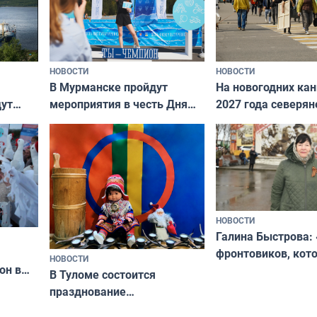
НОВОСТИ
НОВОСТИ
В Мурманске пройдут
На новогодних ка
дут
мероприятия в честь Дня
2027 года северян
ходные
физкультурника
отдыхать 11 дней
НОВОСТИ
Галина Быстрова: 
фронтовиков, кот
НОВОСТИ
он в
приехали осваива
В Туломе состоится
празднование
Международного дня