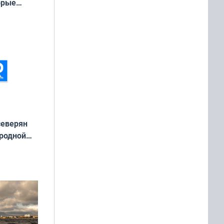
орые
ть Север»
северян
 родной
екта
»