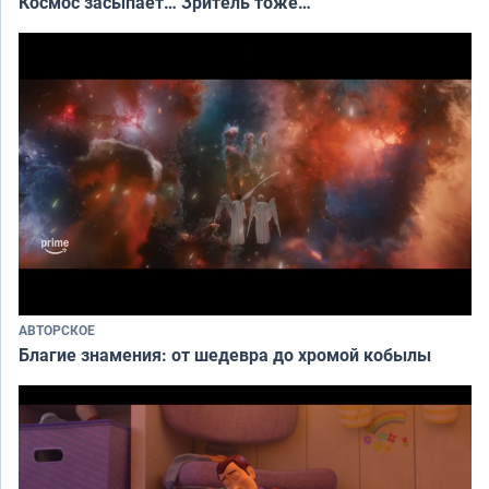
Космос засыпает… Зритель тоже…
АВТОРСКОЕ
Благие знамения: от шедевра до хромой кобылы