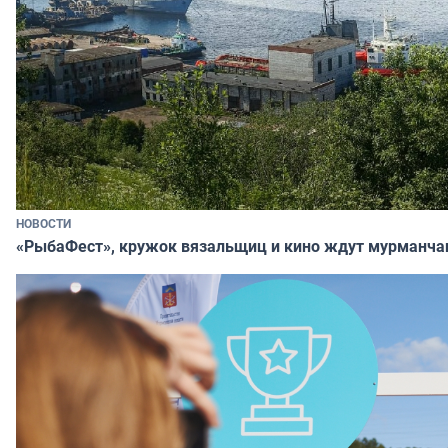
НОВОСТИ
«РыбаФест», кружок вязальщиц и кино ждут мурманча