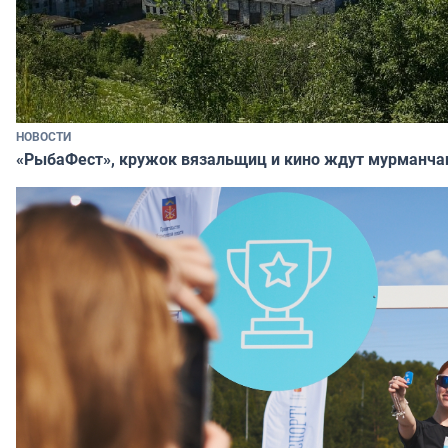
НОВОСТИ
«РыбаФест», кружок вязальщиц и кино ждут мурманча