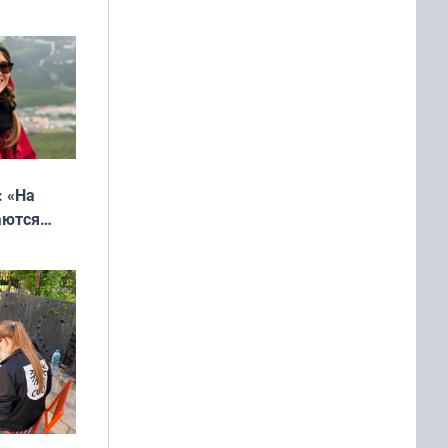
: «На
аются
 выгодно,