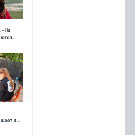
: «На
аются
 выгодно,
ашает к
удожников