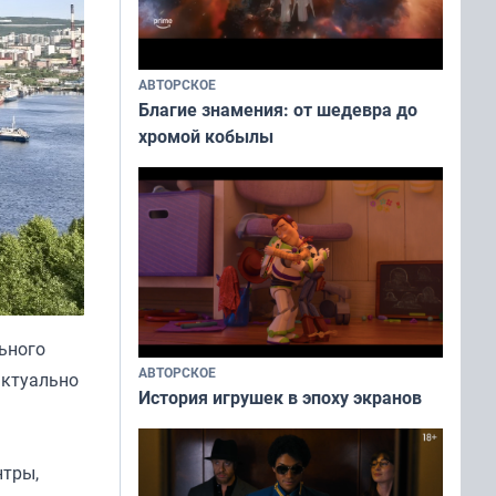
АВТОРСКОЕ
Благие знамения: от шедевра до
хромой кобылы
ьного
АВТОРСКОЕ
 актуально
История игрушек в эпоху экранов
нтры,