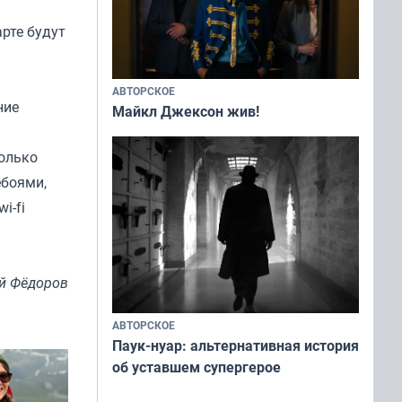
рте будут
АВТОРСКОЕ
ние
Майкл Джексон жив!
только
ебоями,
i-fi
й Фёдоров
АВТОРСКОЕ
Паук-нуар: альтернативная история
об уставшем супергерое