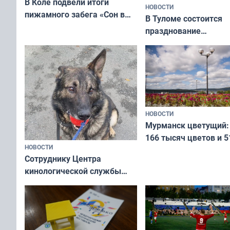
В Коле подвели итоги
НОВОСТИ
пижамного забега «Сон в
В Туломе состоится
Олимпийскую ночь»
празднование
Международного дн
коренных народов м
НОВОСТИ
Мурманск цветущий:
166 тысяч цветов и 5
НОВОСТИ
вазонов
Сотруднику Центра
кинологической службы
ищут новый дом