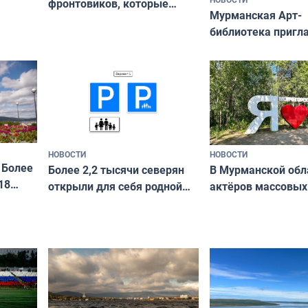
фронтовиков, которые
Мурманская Арт-
приехали осваивать Север»
библиотека пригл
сотрудничеству х
я
и фотографов
ира
НОВОСТИ
НОВОСТИ
 Более
В Мурманской обл
Более 2,2 тысячи северян
18
актёров массовых
открыли для себя родной
съёмок в
край в рамках проекта
короткометражно
«Туризм для своих»