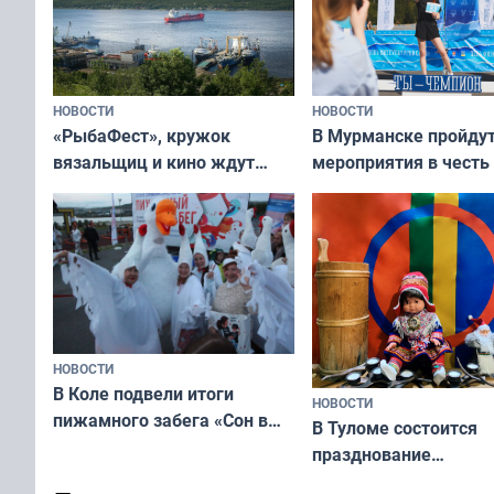
НОВОСТИ
НОВОСТИ
«РыбаФест», кружок
В Мурманске пройду
вязальщиц и кино ждут
мероприятия в честь
мурманчан в эти выходные
физкультурника
НОВОСТИ
В Коле подвели итоги
НОВОСТИ
пижамного забега «Сон в
В Туломе состоится
Олимпийскую ночь»
празднование
Международного дн