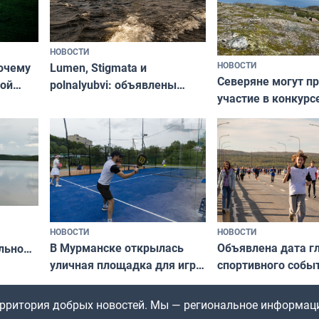
НОВОСТИ
НОВОСТИ
почему
Lumen, Stigmata и
Северяне могут п
ой
polnalyubvi: объявлены
участие в конкурс
стался
хедлайнеры фестиваля
северной границы
«Имандра» в 2026 года
по Печенгскому ок
НОВОСТИ
НОВОСТИ
В Мурманске открылась
Объявлена дата г
льно
уличная площадка для игры
спортивного собы
в падел
Заполярья: как з
х
фестиваль «Гольф
территория добрых новостей. Мы — региональное информац