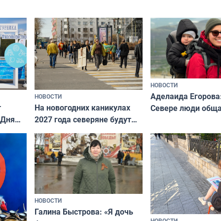
ира
НОВОСТИ
Аделаида Егорова
НОВОСТИ
т
На новогодних каникулах
Севере люди общ
 Дня
2027 года северяне будут
не потому, что это
отдыхать 11 дней
а потому что
ты им интересен»
НОВОСТИ
Галина Быстрова: «Я дочь
НОВОСТИ