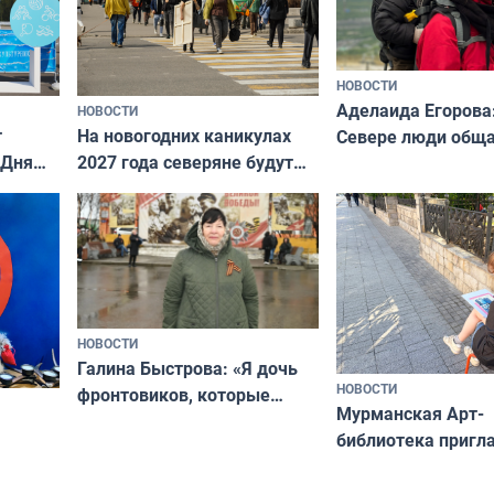
НОВОСТИ
Аделаида Егорова
НОВОСТИ
т
На новогодних каникулах
Севере люди общ
 Дня
2027 года северяне будут
не потому, что это
отдыхать 11 дней
а потому что
ты им интересен»
НОВОСТИ
Галина Быстрова: «Я дочь
НОВОСТИ
фронтовиков, которые
Мурманская Арт-
приехали осваивать Север»
библиотека пригл
сотрудничеству х
я
и фотографов