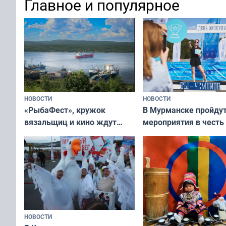
Главное и популярное
коренных народов м
НОВОСТИ
НОВОСТИ
«РыбаФест», кружок
В Мурманске пройду
вязальщиц и кино ждут
мероприятия в честь
мурманчан в эти выходные
физкультурника
НОВОСТИ