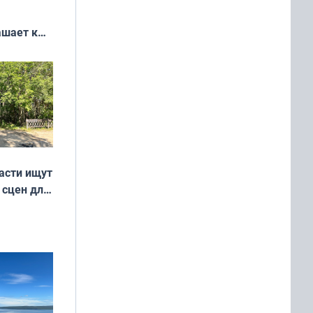
ашает к
удожников
асти ищут
 сцен для
м фильме