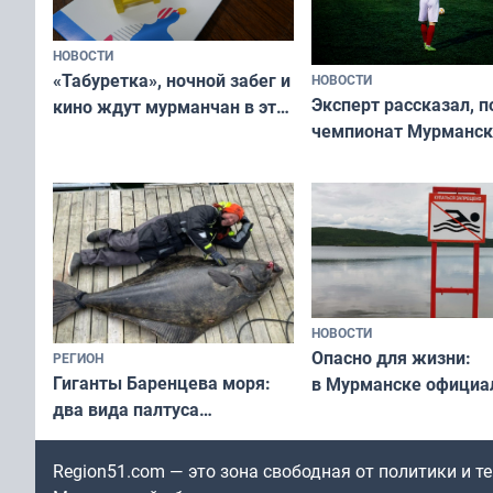
НОВОСТИ
«Табуретка», ночной забег и
НОВОСТИ
Эксперт рассказал, 
кино ждут мурманчан в эти
чемпионат Мурманск
выходные
области по футболу о
незамеченным
НОВОСТИ
Опасно для жизни:
РЕГИОН
Гиганты Баренцева моря:
в Мурманске официа
два вида палтуса
запретили купаться
и их рекордные трофеи
в городских водоёма
Region51.com — это зона свободная от политики и 