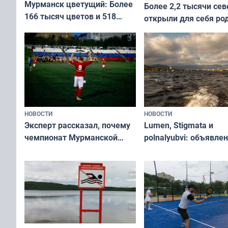
Мурманск цветущий: Более
Более 2,2 тысячи сев
166 тысяч цветов и 518
открыли для себя ро
вазонов
край в рамках проек
«Туризм для своих»
НОВОСТИ
НОВОСТИ
Эксперт рассказал, почему
Lumen, Stigmata и
чемпионат Мурманской
polnalyubvi: объявле
области по футболу остался
хедлайнеры фестива
незамеченным
«Имандра» в 2026 го