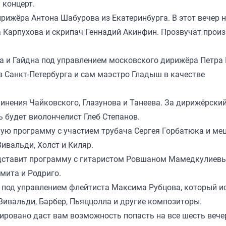
 концерт.
рижёра Антона Шабурова из Екатеринбурга. В этот вечер н
 Карпухова и скрипач Геннадий Акинфин. Прозвучат прои
та и Гайдна под управлением московского дирижёра Петра
з Санкт-Петербурга и сам маэстро Гладыш в качестве
инения Чайковского, Глазунова и Танеева. За дирижёрский
 будет виолончелист Глеб Степанов.
ую программу с участием трубача Сергея Горбатюка и мец
ивальди, Холст и Киляр.
дставит программу с гитаристом Ровшаном Мамедкулиев
мита и Родриго.
» под управлением флейтиста Максима Рубцова, который и
Вивальди, Барбер, Пьяццолла и другие композиторы.
тировано даст вам возможность попасть на все шесть вече