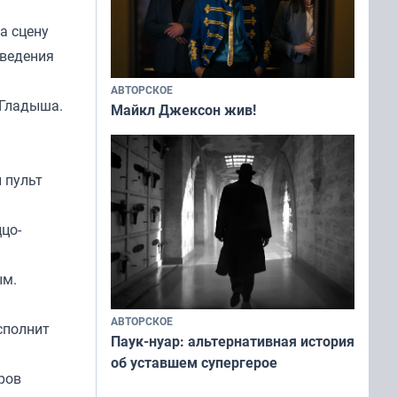
а сцену
зведения
АВТОРСКОЕ
 Гладыша.
Майкл Джексон жив!
 пульт
цо-
ым.
АВТОРСКОЕ
сполнит
Паук-нуар: альтернативная история
об уставшем супергерое
ров