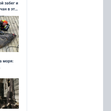
ой забег и
чан в эти
а моря:
рофеи