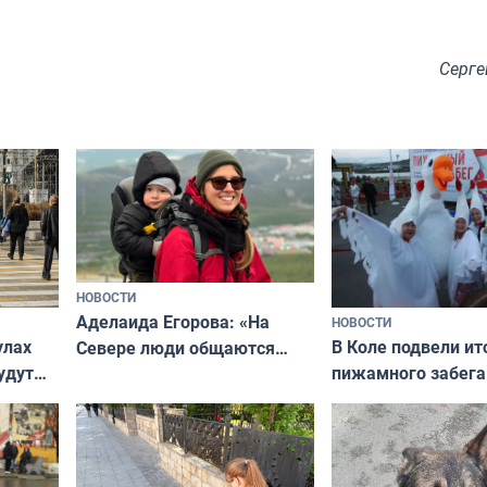
Серге
НОВОСТИ
Аделаида Егорова: «На
НОВОСТИ
В Коле подвели ит
улах
Севере люди общаются
пижамного забега
удут
не потому, что это выгодно,
Олимпийскую ноч
а потому что
ты им интересен»