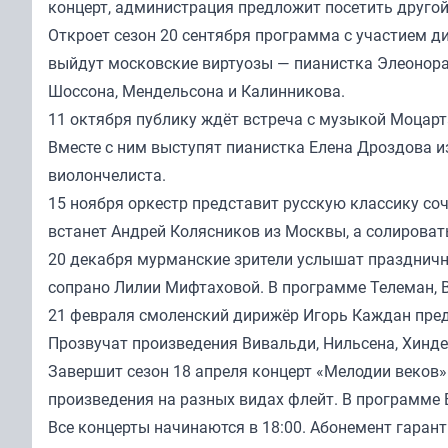
концерт, администрация предложит посетить другой
Откроет сезон 20 сентября программа с участием ди
выйдут московские виртуозы — пианистка Элеонора
Шоссона, Мендельсона и Калинникова.
11 октября публику ждёт встреча с музыкой Моцар
Вместе с ним выступят пианистка Елена Дроздова и
виолончелиста.
15 ноября оркестр представит русскую классику соч
встанет Андрей Колясников из Москвы, а солировать
20 декабря мурманские зрители услышат праздничн
сопрано Лилии Мифтаховой. В программе Телеман, В
21 февраля смоленский дирижёр Игорь Каждан пре
Прозвучат произведения Вивальди, Нильсена, Хинде
Завершит сезон 18 апреля концерт «Мелодии веков
произведения на разных видах флейт. В программе 
Все концерты начинаются в 18:00. Абонемент гаран