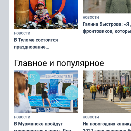
НОВОСТИ
Галина Быстрова: «Я
фронтовиков, котор
НОВОСТИ
приехали осваивать 
В Туломе состоится
празднование
Международного дня
Главное и популярное
коренных народов мира
НОВОСТИ
НОВОСТИ
В Мурманске пройдут
На новогодних каник
мероприятия в честь Дня
2027 года северяне б