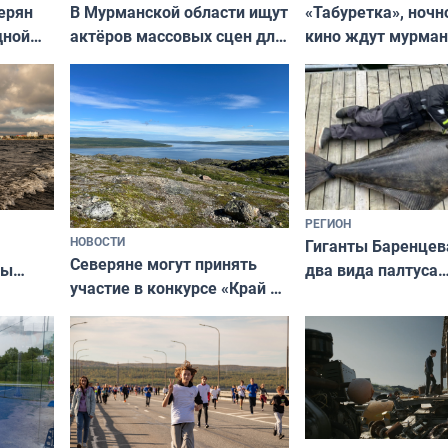
В Мурманской области ищут
ерян
«Табуретка», ночн
актёров массовых сцен для
дной
кино ждут мурман
съёмок в
та
выходные
короткометражном фильме
РЕГИОН
НОВОСТИ
Гиганты Баренцев
Северяне могут принять
два вида палтуса
ны
участие в конкурсе «Край у
и их рекордные т
ля
северной границы: фотогид
да
по Печенгскому округу»