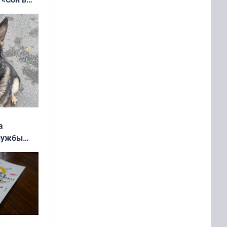
ь»
а
службы