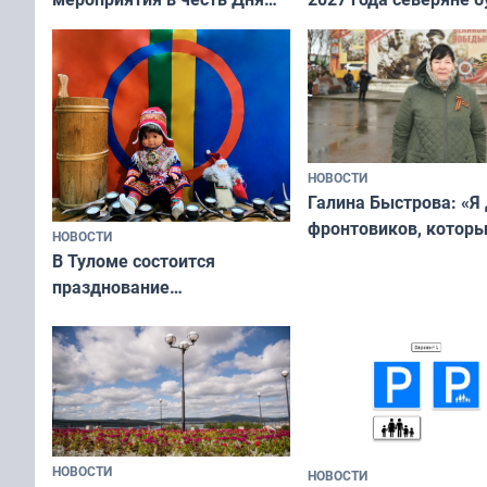
физкультурника
отдыхать 11 дней
НОВОСТИ
Галина Быстрова: «Я
фронтовиков, котор
НОВОСТИ
приехали осваивать 
В Туломе состоится
празднование
Международного дня
коренных народов мира
НОВОСТИ
НОВОСТИ