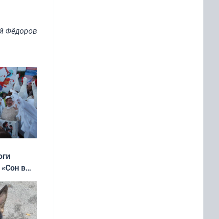
й Фёдоров
оги
 «Сон в
ь»