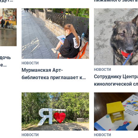
Олимпийскую ноч
а потому что
ты им интересен»
 дочь
НОВОСТИ
ые
Мурманская Арт-
НОВОСТИ
Север»
Сотруднику Центр
библиотека приглашает к
кинологической 
сотрудничеству художников
ищут новый дом
и фотографов
НОВОСТИ
НОВОСТИ