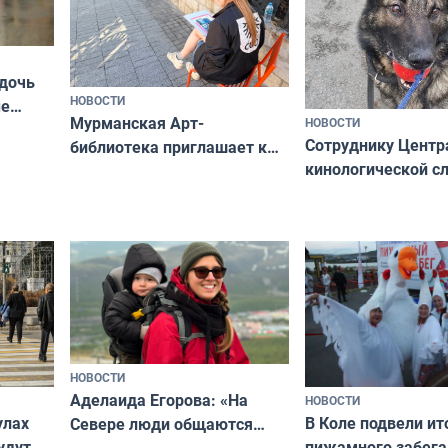
 дочь
НОВОСТИ
ые
Мурманская Арт-
НОВОСТИ
Север»
Сотруднику Центр
библиотека приглашает к
кинологической 
сотрудничеству художников
ищут новый дом
и фотографов
НОВОСТИ
Аделаида Егорова: «На
НОВОСТИ
В Коле подвели ит
улах
Севере люди общаются
пижамного забега
удут
не потому, что это выгодно,