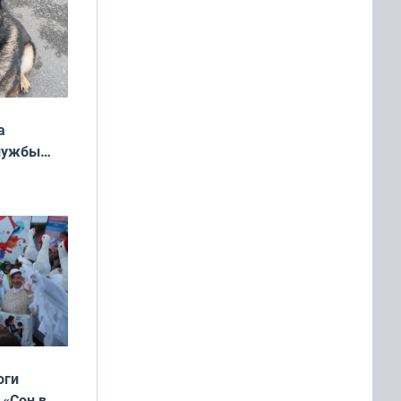
а
службы
оги
 «Сон в