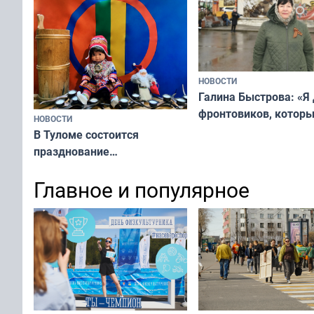
НОВОСТИ
Галина Быстрова: «Я
фронтовиков, котор
НОВОСТИ
приехали осваивать 
В Туломе состоится
празднование
Международного дня
Главное и популярное
коренных народов мира