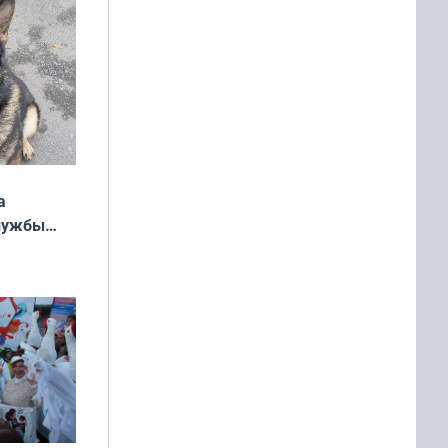
а
службы