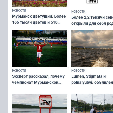
НОВОСТИ
НОВОСТИ
Мурманск цветущий: Более
Более 2,2 тысячи сев
166 тысяч цветов и 518
открыли для себя ро
вазонов
край в рамках проек
«Туризм для своих»
НОВОСТИ
НОВОСТИ
Эксперт рассказал, почему
Lumen, Stigmata и
чемпионат Мурманской
polnalyubvi: объявле
области по футболу остался
хедлайнеры фестива
незамеченным
«Имандра» в 2026 го