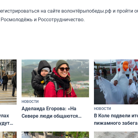
егистрироваться на сайте волонтёрыпобеды.рф и пройти о
 Росмолодёжь и Россотрудничество.
НОВОСТИ
Аделаида Егорова: «На
НОВОСТИ
В Коле подвели ит
улах
Севере люди общаются
пижамного забега
удут
не потому, что это выгодно,
Олимпийскую ноч
а потому что
ты им интересен»