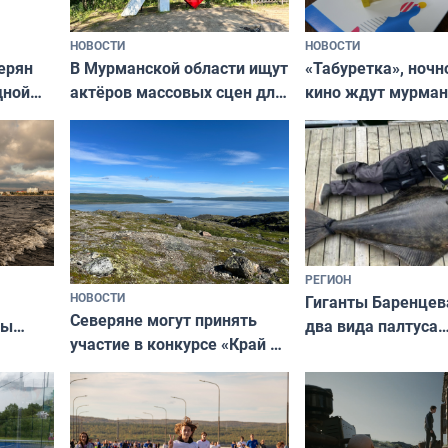
НОВОСТИ
НОВОСТИ
В Мурманской области ищут
ерян
«Табуретка», ночн
актёров массовых сцен для
дной
кино ждут мурман
съёмок в
та
выходные
короткометражном фильме
РЕГИОН
НОВОСТИ
Гиганты Баренцев
Северяне могут принять
два вида палтуса
ны
участие в конкурсе «Край у
и их рекордные т
ля
северной границы: фотогид
да
по Печенгскому округу»