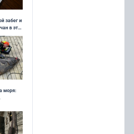
ой забег и
чан в эти
а моря:
рофеи