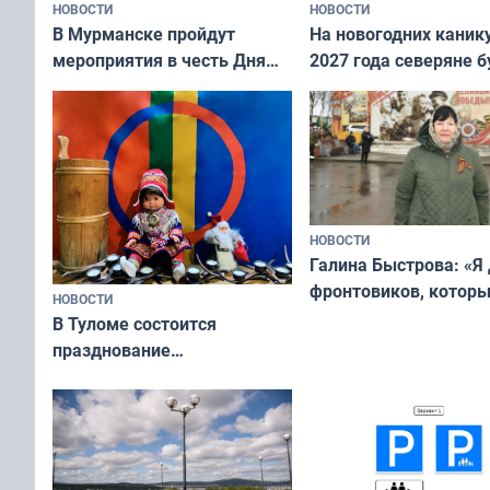
НОВОСТИ
НОВОСТИ
В Мурманске пройдут
На новогодних каник
мероприятия в честь Дня
2027 года северяне б
физкультурника
отдыхать 11 дней
НОВОСТИ
Галина Быстрова: «Я
фронтовиков, котор
НОВОСТИ
приехали осваивать 
В Туломе состоится
празднование
Международного дня
коренных народов мира