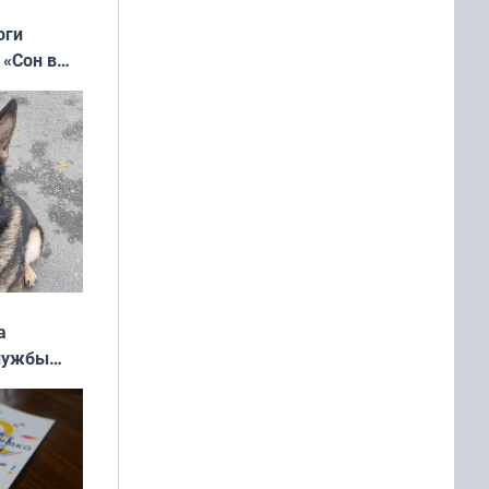
оги
 «Сон в
ь»
а
службы