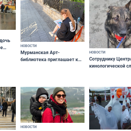
 дочь
НОВОСТИ
ые
Мурманская Арт-
НОВОСТИ
Север»
Сотруднику Центр
библиотека приглашает к
кинологической 
сотрудничеству художников
ищут новый дом
и фотографов
НОВОСТИ