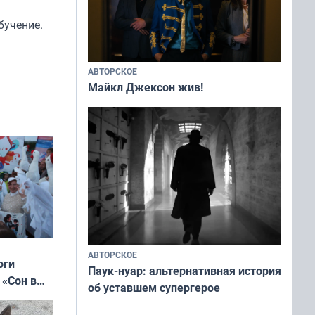
бучение.
АВТОРСКОЕ
Майкл Джексон жив!
АВТОРСКОЕ
оги
Паук-нуар: альтернативная история
 «Сон в
об уставшем супергерое
ь»