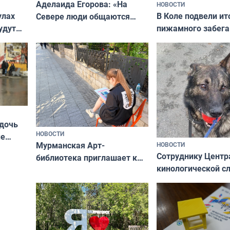
Аделаида Егорова: «На
НОВОСТИ
В Коле подвели ит
улах
Севере люди общаются
пижамного забега
удут
не потому, что это выгодно,
Олимпийскую ноч
а потому что
ты им интересен»
 дочь
НОВОСТИ
ые
Мурманская Арт-
НОВОСТИ
Север»
Сотруднику Центр
библиотека приглашает к
кинологической 
сотрудничеству художников
ищут новый дом
и фотографов